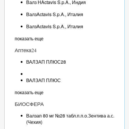
Валз НActavis S.p.A., Индия
ВалзActavis S.p.A., Италия
ВалзActavis S.p.A., Италия
показать еще
Аптека24
ВАЛЗАП ПЛЮС28
ВАЛЗАП ПЛЮС
показать еще
БИОСФЕРА
Валзап 80 мг №28 табл.п.п.о.Зентива а.с.
(Чехия)