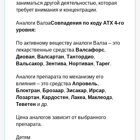
заниматься другой деятельностью, которая
требует внимания и концентрации.
Аналоги Валза
Совпадения по коду АТХ 4-го
уровня:
По активному веществу аналоги Валза – это
лекарственные средства
Валсафорс
,
Диован
,
Валсартан
,
Тантордио
,
Вальсакор
,
Зентива
,
Нортиван
,
Тарег
.
Аналоги препарата по механизму его
влияния – это средства
Апровель
,
Блоктран
,
Брозаар
,
Зисакар
,
Ирсар
,
Лозартан
,
Кардостен
,
Лакеа
,
Маклеодз
,
Теветен
и др.
Цена аналогов зависит от выбранного
препарата.
Детям