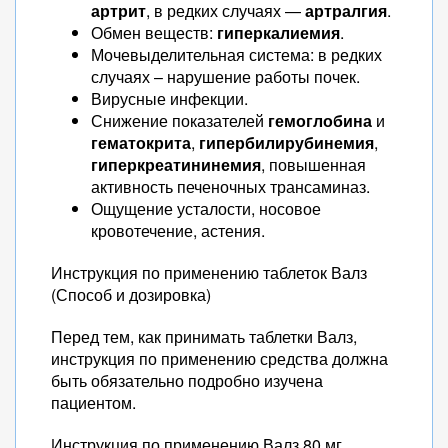
артрит
, в редких случаях —
артралгия
.
Обмен веществ:
гиперкалиемия
.
Мочевыделительная система: в редких
случаях – нарушение работы почек.
Вирусные инфекции.
Снижение показателей
гемоглобина
и
гематокрита
,
гипербилирубинемия
,
гиперкреатининемия
, повышенная
активность печеночных трансаминаз.
Ощущение усталости, носовое
кровотечение, астения.
Инструкция по применению таблеток Валз
(Способ и дозировка)
Перед тем, как принимать таблетки Валз,
инструкция по применению средства должна
быть обязательно подробно изучена
пациентом.
Инструкция по применению Валз 80 мг