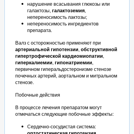
нарушение всасывания глюкозы или
галактозы,
галактоземия
,
непереносимость лактозы;
непереносимость ингредиентов
препарата.
Валз с осторожностью применяют при
артериальной гипотензии
,
обструктивной
гипертрофической кардиомиопатии
,
гиперкалиемии
,
гипонатриемии
,
первичном гиперальдостеронизме стенозе
почечных артерий, аортальном и митральном
стенозе.
Побочные действия
В процессе лечения препаратом могут
отмечаться следующие побочные эффекты:
Сердечно-сосудистая система:
ортостатическая гипотензия
,