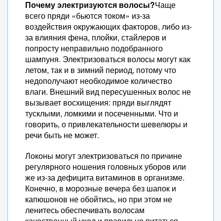
Почему электризуются волосы?
Чаще
всего пряди «бьются током» из-за
воздействия окружающих факторов, либо из-
за влияния фена, плойки, стайлеров и
попросту неправильно подобранного
шампуня. Электризоваться волосы могут как
летом, так и в зимний период, потому что
недополучают необходимое количество
влаги. Внешний вид пересушенных волос не
вызывает восхищения: пряди выглядят
тусклыми, ломкими и посеченными. Что и
говорить, о привлекательности шевелюры и
речи быть не может.
Локоны могут электризоваться по причине
регулярного ношения головных уборов или
же из-за дефицита витаминов в организме.
Конечно, в морозные вечера без шапок и
капюшонов не обойтись, но при этом не
ленитесь обеспечивать волосам
качественный уход и правильно питаться.