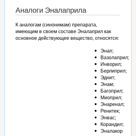
Аналоги Эналаприла
К аналогам (синонимам) препарата,
имеющим в своем составе Эналаприл как
основное действующее вещество, относятся:
Энап;
Вазолаприл;
Инворил;
Берлиприл;
Эднит;
Энам;
Багоприл;
Миоприл;
Энаренал;
Ренитек;
Энвас;
Корандил;
Эналакор