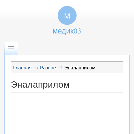
М
медик03
→
→
Главная
Разное
Эналаприлом
Эналаприлом