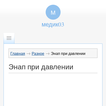
М
медик03
→
→
Главная
Разное
Энап при давлении
Энап при давлении