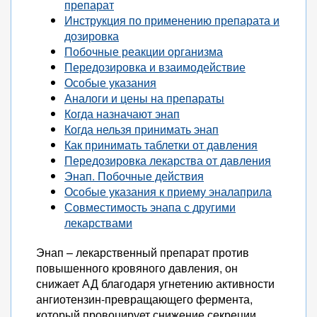
препарат
Инструкция по применению препарата и
дозировка
Побочные реакции организма
Передозировка и взаимодействие
Особые указания
Аналоги и цены на препараты
Когда назначают энап
Когда нельзя принимать энап
Как принимать таблетки от давления
Передозировка лекарства от давления
Энап. Побочные действия
Особые указания к приему эналаприла
Совместимость энапа с другими
лекарствами
Энап – лекарственный препарат против
повышенного кровяного давления, он
снижает АД благодаря угнетению активности
ангиотензин-превращающего фермента,
который провоцирует снижение секреции