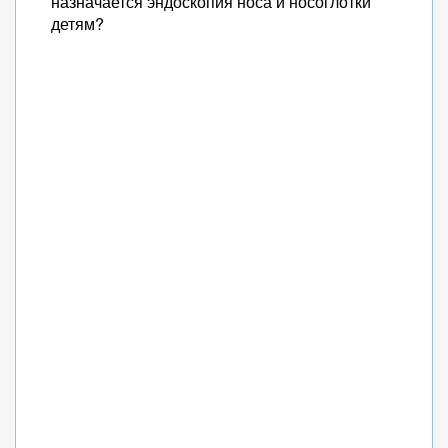
назначается эндоскопия носа и носоглотки
детям?