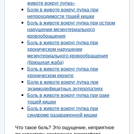
животе вокруг пупка»
Боли в животе вокруг пупка при
непроходимости тощей кишки
Боль в животе вокруг пупка при остром
нарушении мезентериального
кровообращения
Боль в животе вокруг пупка при
хроническом нарушении
мезентериального кровообращения
(брюшная жаба)
Боль в животе вокруг пупка при
хроническом еюните
Боли в животе вокруг пупка при
энзимодефицитных энтеропатиях
Боль в животе вокруг пупка при раке
тощей кишки
Боль в животе вокруг пупка при
синдроме раздраженной кишки
Что такое боль? Это ощущение, неприятное
по характеру, создающее дискомфорт,