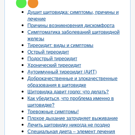
Душит щитовидка: симптомы, причины и
лечение
Причины возникновения дискомфорта
Симптоматика заболеваний щитовидной
железы
Тиреоидит: виды и симптомы
Острый тиреоидит
Подострый тиреоидит
Хронический тиреоидит
Аутоимунный тиреоидит (АИТ)
Доброкачественные и злокачественные
образования в щитовидке
Щитовидка давит горло: что делать?
Как убедиться, что проблема именно в
щитовидке?
Тревожные симптомы!
Плохое дыхание затрудняет выживание
Лечить щитовидку никогда не поздно
Специальная диета – элемент лечения