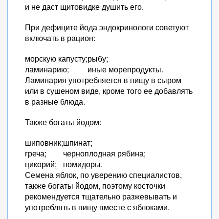
и не даст щитовидке душить его.
При дефиците йода эндокринологи советуют
включать в рацион:
морскую капусту;
рыбу;
ламинарию;
иные морепродукты.
Ламинария употребляется в пищу в сыром
или в сушеном виде, кроме того ее добавлять
в разные блюда.
Также богаты йодом:
шиповник;
шпинат;
греча;
черноплодная рябина;
цикорий;
помидоры.
Семена яблок, по уверению специалистов,
также богаты йодом, поэтому косточки
рекомендуется тщательно разжевывать и
употреблять в пищу вместе с яблоками.