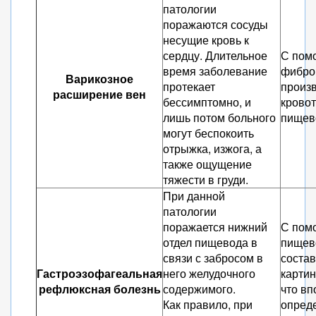
патологии
поражаются сосуды
несущие кровь к
сердцу. Длительное
С пом
время заболевание
фибро
Варикозное
протекает
произв
расширение вен
бессимптомно, и
кровот
лишь потом больного
пищев
могут беспокоить
отрыжка, изжога, а
также ощущение
тяжести в груди.
При данной
патологии
поражается нижний
С пом
отдел пищевода в
пищев
связи с забросом в
состав
Гастроэзофагеальная
него желудочного
картин
рефлюксная болезнь
содержимого.
что вп
Как правило, при
опред