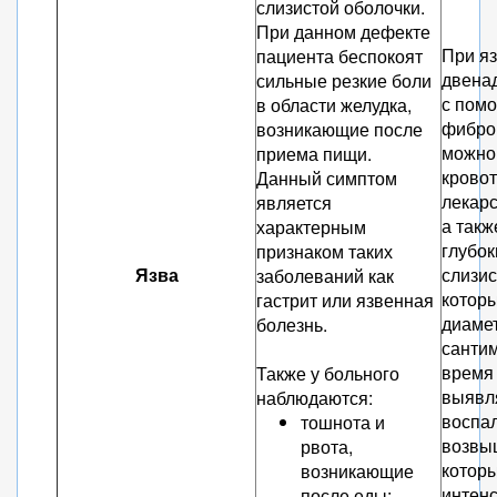
слизистой оболочки.
При данном дефекте
При яз
пациента беспокоят
двена
сильные резкие боли
с пом
в области желудка,
фибро
возникающие после
можно
приема пищи.
кровот
Данный симптом
лекар
является
а такж
характерным
глубок
признаком таких
Язва
слизис
заболеваний как
которы
гастрит или язвенная
диамет
болезнь.
сантим
время
Также у больного
выявл
наблюдаются:
воспа
тошнота и
возвыш
рвота,
котор
возникающие
интенс
после еды;