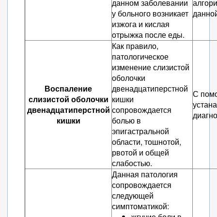
данном заболевании
алгори
у больного возникает
данной
изжога и кислая
отрыжка после еды.
Как правило,
патологическое
изменение слизистой
оболочки
Воспаление
двенадцатиперстной
С пом
слизистой оболочки
кишки
устан
двенадцатиперстной
сопровождается
диагно
кишки
болью в
эпигастральной
области, тошнотой,
рвотой и общей
слабостью.
Данная патология
сопровождается
следующей
симптоматикой:
жгучие боли в