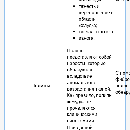
тяжесть и
переполнение в
области
желудка;
кислая отрыжка;
изжога.
Полипы
представляют собой
наросты, которые
образуются
С пом
вследствие
фибро
аномального
Полипы
полип
разрастания тканей.
обнар
Как правило, полипы
желудка не
проявляются
клиническими
симптомами.
При данной