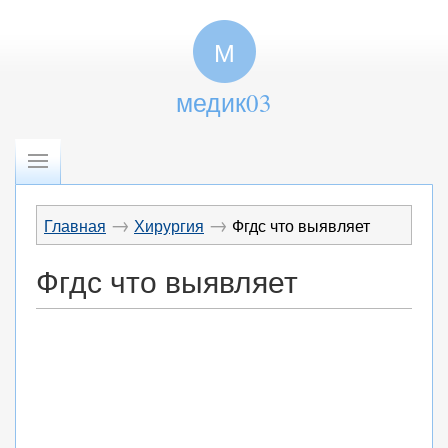
М
медик03
→
→
Главная
Хирургия
Фгдс что выявляет
Фгдс что выявляет