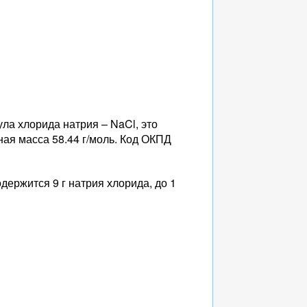
ула хлорида натрия – NaCl, это
ная масса 58.44 г/моль. Код ОКПД
одержится 9 г натрия хлорида, до 1