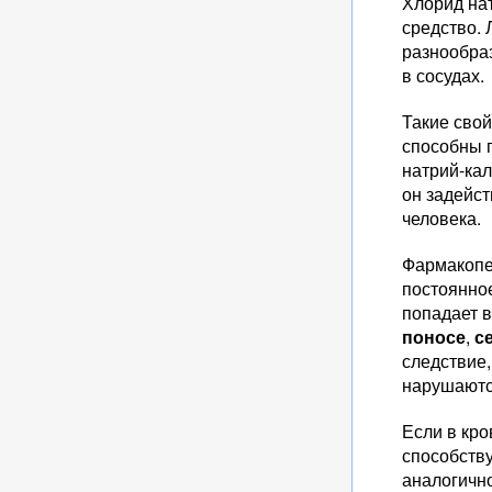
Хлорид нат
средство. 
разнообраз
в сосудах.
Такие сво
способны 
натрий-кал
он задейст
человека.
Фармакопея
постоянно
попадает в
поносе
,
с
следствие,
нарушаютс
Если в кро
способств
аналогично