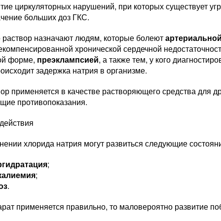
тие циркуляторных нарушений, при которых существует угро
чение больших доз ГКС.
 раствор назначают людям, которые болеют
артериальной
декомпенсированной хронической сердечной недостаточност
ой форме,
преэклампсией
, а также тем, у кого диагностир
оисходит задержка натрия в организме.
ор применяется в качестве растворяющего средства для дру
щие противопоказания.
действия
нении хлорида натрия могут развиться следующие состоян
ргидратация
;
калиемия
;
оз
.
арат применяется правильно, то маловероятно развитие п