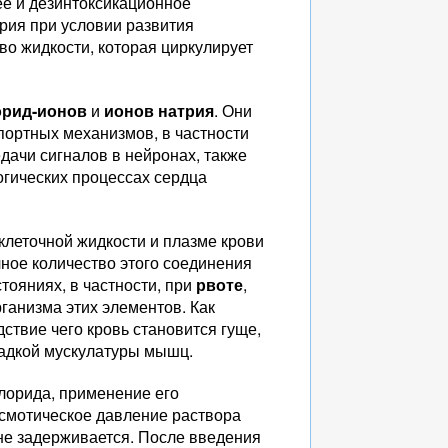
ее и дезинтоксикационное
трия при условии развития
во жидкости, которая циркулирует
орид-ионов
и
ионов натрия
. Они
портных механизмов, в частности
дачи сигналов в нейронах, также
огических процессах сердца
клеточной жидкости и плазме крови
ное количество этого соединения
тояниях, в частности, при
рвоте
,
анизма этих элементов. Как
ствие чего кровь становится гуще,
ладкой мускулатуры мышц.
хлорида, применение его
 осмотическое давление раствора
 не задерживается. После введения