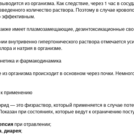
выводится из организма. Как следствие, через 1 час в сос
веденного количество раствора. Поэтому в случае кровопо
о эффективным.
также имеет плазмозамещающие, дезинтоксикационные сво
нии внутривенно гипертонического раствора отмечается у
лора и натрия в организме.
нетика и фармакодинамика
из организма происходит в основном через почки. Немного
 к применению
орид — это физраствор, который применяется в случае пот
Показан при состояниях, которые ведут к ограничению пост
епсия
при отравлении;
а
,
диарея
;