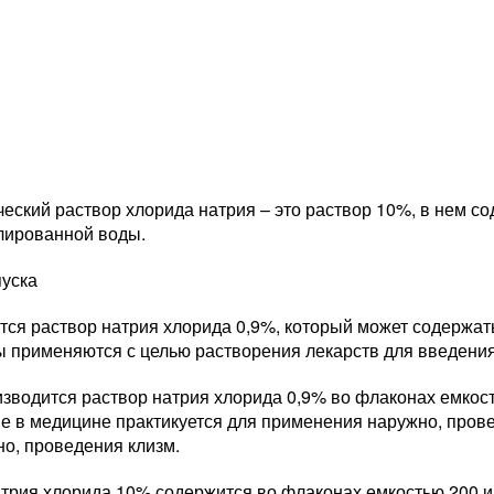
еский раствор хлорида натрия – это раствор 10%, в нем со
ллированной воды.
уска
ся раствор натрия хлорида 0,9%, который может содержатьс
ы применяются с целью растворения лекарств для введения
зводится раствор натрия хлорида 0,9% во флаконах емкость
е в медицине практикуется для применения наружно, пров
но, проведения клизм.
атрия хлорида 10% содержится во флаконах емкостью 200 и