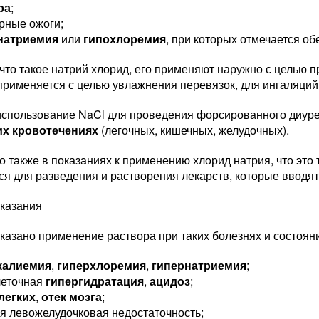
ра
;
рные ожоги;
натриемия
или
гипохлоремия
, при которых отмечается о
что такое натрий хлорид, его применяют наружно с целью п
рименяется с целью увлажнения перевязок, для ингаляций,
использование NaCl для проведения форсированного диур
их кровотечениях
(легочных, кишечных, желудочных).
 также в показаниях к применению хлорид натрия, что это 
я для разведения и растворения лекарств, которые вводя
казания
азано применение раствора при таких болезнях и состоян
калиемия
,
гиперхлоремия
,
гипернатриемия
;
леточная
гипергидратация
,
ацидоз
;
 легких
,
отек мозга
;
я левожелудочковая недостаточность;