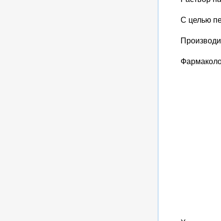
С целью пе
Производит
Фармаколо