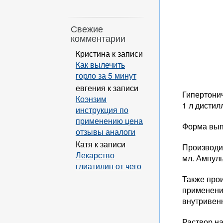
Свежие
комментарии
Кристина
к записи
Как вылечить
горло за 5 минут
евгения
к записи
Гипертонич
Коэнзим
1 л дисти
инструкция по
применению цена
Форма вып
отзывы аналоги
Катя
к записи
Производит
Лекарство
мл. Ампул
глиатилин от чего
Также прои
применени
внутривен
Раствор н