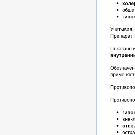
холе
обши
гипо
Учитывая, 
Препарат п
Показано 
внутренн
Обозначено
применяетс
Противопо
Противопок
гипо
внек
отек
остра