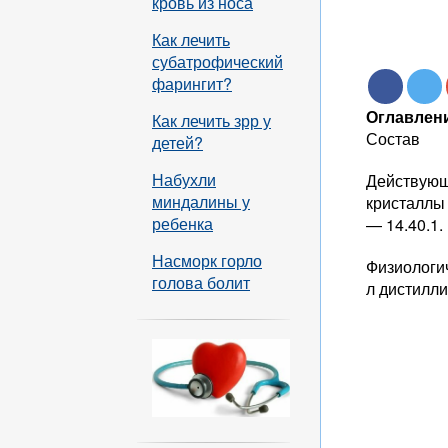
кровь из носа
Как лечить
субатрофический
фарингит?
Оглавлени
Как лечить зрр у
Состав
детей?
Набухли
Действующ
миндалины у
кристаллы 
ребенка
— 14.40.1.
Насморк горло
Физиологич
голова болит
л дистилл