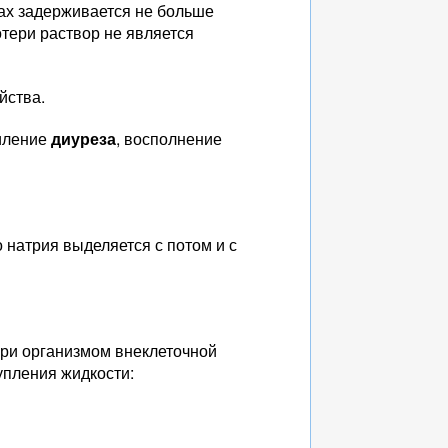
удах задерживается не больше
тери раствор не является
йства.
силение
диуреза
, восполнение
 натрия выделяется с потом и с
ери организмом внеклеточной
упления жидкости: