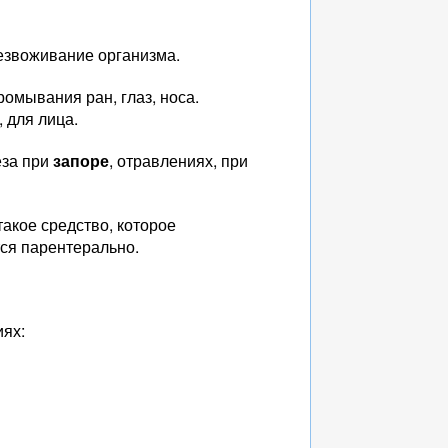
безвоживание организма.
ромывания ран, глаз, носа.
 для лица.
еза при
запоре
, отравлениях, при
такое средство, которое
тся парентерально.
иях: