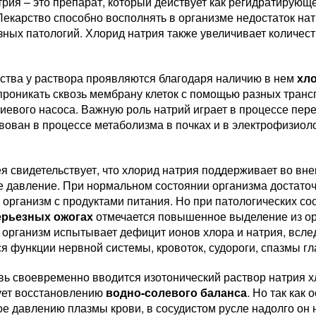
рия – это препарат, который действует как регидратирующ
Лекарство способно восполнять в организме недостаток на
ных патологий. Хлорид натрия также увеличивает количест
йства у раствора проявляются благодаря наличию в нем
хл
проникать сквозь мембрану клеток с помощью разных транс
иевого насоса. Важную роль натрий играет в процессе пере
вован в процессе метаболизма в почках и в электрофизиол
 свидетельствует, что хлорид натрия поддерживает во вне
е давление. При нормальном состоянии организма достаточ
 организм с продуктами питания. Но при патологических сос
ерьезных ожогах
отмечается повышенное выделение из орг
 организм испытывает дефицит ионов хлора и натрия, вслед
я функции нервной системы, кровоток, судороги, спазмы г
вь своевременно вводится изотонический раствор натрия 
ует восстановлению
водно-солевого баланса
. Но так как
е давлению плазмы крови, в сосудистом русле надолго он