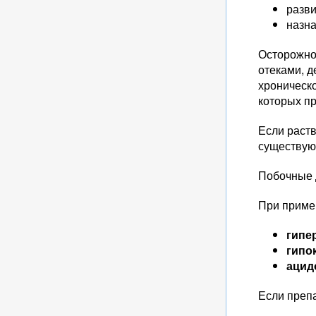
разви
назна
Осторожно
отеками, 
хроническ
которых пр
Если раств
существую
Побочные 
При приме
гипе
гипо
ацид
Если преп