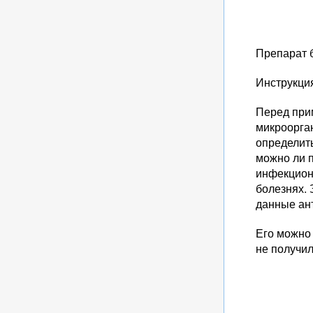
Препарат б
Инструкци
Перед прим
микроорган
определить
можно ли п
инфекцион
болезнях. 
данные ант
Его можно
не получил