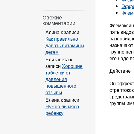
Эффе
Флемо
Свежие
комментарии
Флемоксин
пять видо
Алина
к записи
разновидно
Как правильно
назначают 
давать витамины
группе пе
детям
его надо п
Елизавета
к
записи
Хорошие
Действие
таблетки от
давления
Он эффекти
повышенного
стрептокок
отзывы
средствам
Елена
к записи
группы им
Нужно ли мясо
ребенку