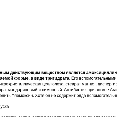
вным действующим веществом является амоксициллин,
яемой форме, в виде тригидрата.
Его вспомогательными
икрокристаллическая целлюлоза, стеарат магния, дисперги
ора: мандариновый и лимонный. Антибиотик при ангине Амо
енить Флемоксин. Хотя он не содержит ряда вспомогатель
уска