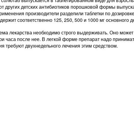
солютаб выпускается в таблетированном виде для взрослых 
от других детских антибиотиков порошковой формы выпуска
рименения производители разделили таблетки по дозировке
держит соответственно 125, 250, 500 и 1000 мг основного 
ма лекарства необходимо строго выдерживать. Оно может б
и часа после нее. В легкой форме препарат надо принима
ия требуют двухнедельного лечения этим средством.