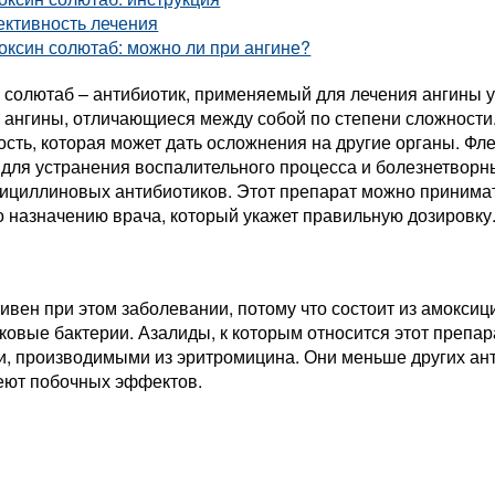
ктивность лечения
ксин солютаб: можно ли при ангине?
 солютаб – антибиотик, применяемый для лечения ангины у
в ангины, отличающиеся между собой по степени сложности
сть, которая может дать осложнения на другие органы. Фле
для устранения воспалительного процесса и болезнетворн
нициллиновых антибиотиков. Этот препарат можно принимат
о назначению врача, который укажет правильную дозировку
вен при этом заболевании, потому что состоит из амоксиц
ковые бактерии. Азалиды, к которым относится этот препа
и, производимыми из эритромицина. Они меньше других ан
еют побочных эффектов.