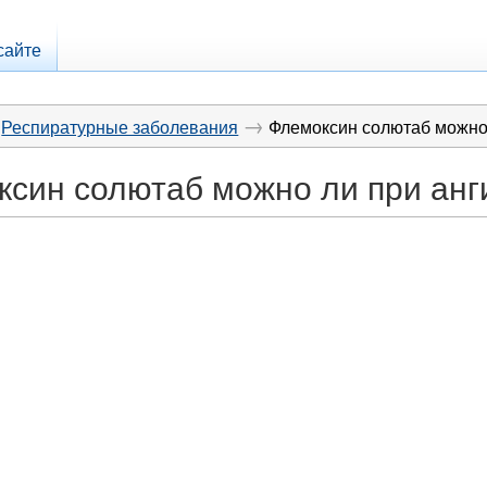
сайте
→
Респиратурные заболевания
Флемоксин солютаб можно
син солютаб можно ли при анг