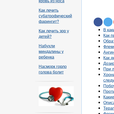
кровь из носа
Как лечить
субатрофический
фарингит?
В ка
Как лечить зрр у
Как 
детей?
Обра
Набухли
Флемо
миндалины у
Ангин
ребенка
Как д
Дози
Насморк горло
При л
голова болит
Хрон
след
Побо
Проти
Каки
Опис
Тера
Флемо