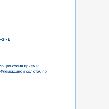
ксина
дующая схема приема:
 Флемоксином солютаб по