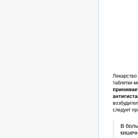
Лекарство 
таблетки м
принимае
антигист
возбудител
следует пр
В боль
кишечн