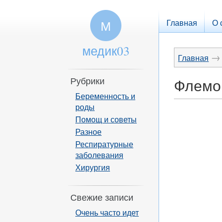
Главная
О 
М
медик03
→
Главная
Рубрики
Флемок
Беременность и
роды
Помощ и советы
Разное
Респиратурные
заболевания
Хирургия
Свежие записи
Очень часто идет