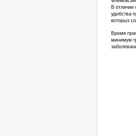
Флемоксин 
В отличие 
удобства п
которых со
Время прие
минимум тр
заболеван