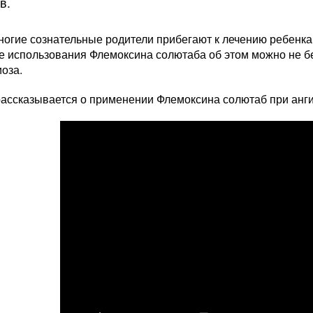
в.
ногие сознательные родители прибегают к лечению ребенка
е использования Флемоксина солютаба об этом можно не б
оза.
рассказывается о применении Флемоксина солютаб при анги