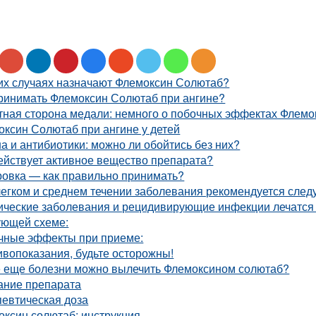
ких случаях назначают Флемоксин Солютаб?
принимать Флемоксин Солютаб при ангине?
тная сторона медали: немного о побочных эффектах Флемо
ксин Солютаб при ангине у детей
а и антибиотики: можно ли обойтись без них?
ействует активное вещество препарата?
ровка — как правильно принимать?
егком и среднем течении заболевания рекомендуется сле
ические заболевания и рецидивирующие инфекции лечатся
ующей схеме:
чные эффекты при приеме:
вопоказания, будьте осторожны!
е еще болезни можно вылечить Флемоксином солютаб?
ание препарата
певтическая доза
ксин солютаб: инструкция