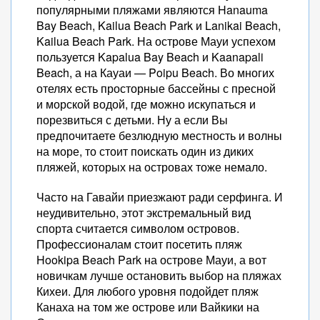
популярными пляжами являются Hanauma
Bay Beach, Kailua Beach Park и Lanikai Beach,
Kailua Beach Park. На острове Мауи успехом
пользуется Kapalua Bay Beach и Kaanapali
Beach, а на Кауаи — Poipu Beach. Во многих
отелях есть просторные бассейны с пресной
и морской водой, где можно искупаться и
порезвиться с детьми. Ну а если Вы
предпочитаете безлюдную местность и волны
на море, то стоит поискать один из диких
пляжей, которых на островах тоже немало.
Часто на Гавайи приезжают ради серфинга. И
неудивительно, этот экстремальный вид
спорта считается символом островов.
Профессионалам стоит посетить пляж
Hookipa Beach Park на острове Мауи, а вот
новичкам лучше остановить выбор на пляжах
Кихеи. Для любого уровня подойдет пляж
Канаха на том же острове или Вайкики на