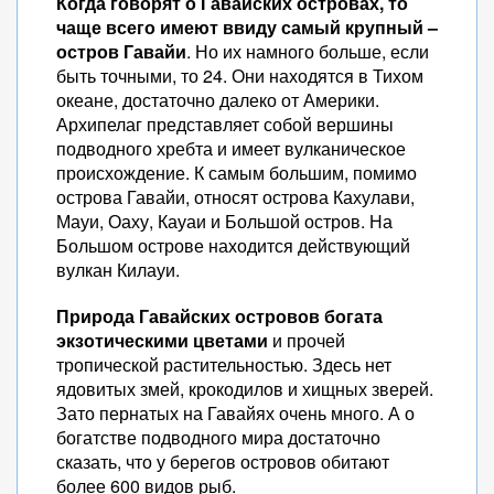
Когда говорят о Гавайских островах, то
чаще всего имеют ввиду самый крупный –
остров Гавайи
. Но их намного больше, если
быть точными, то 24. Они находятся в Тихом
океане, достаточно далеко от Америки.
Архипелаг представляет собой вершины
подводного хребта и имеет вулканическое
происхождение. К самым большим, помимо
острова Гавайи, относят острова Кахулави,
Мауи, Оаху, Кауаи и Большой остров. На
Большом острове находится действующий
вулкан Килауи.
Природа Гавайских островов богата
экзотическими цветами
и прочей
тропической растительностью. Здесь нет
ядовитых змей, крокодилов и хищных зверей.
Зато пернатых на Гавайях очень много. А о
богатстве подводного мира достаточно
сказать, что у берегов островов обитают
более 600 видов рыб.