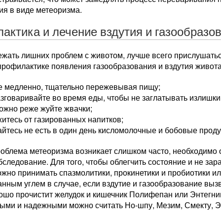
ия в виде метеоризма.
актика и лечение вздутия и газообразо
ежать лишних проблем с животом, лучше всего прислушать
профилактике появления газообразования и вздутия живота
е медленно, тщательно пережевывая пищу;
зговаривайте во время еды, чтобы не заглатывать излишки
ожно реже жуйте жвачки;
итесь от газированных напитков;
йтесь не есть в один день кисломолочные и бобовые проду
облема метеоризма возникает слишком часто, необходимо о
бследование. Для того, чтобы облегчить состояние и не за
ожно принимать спазмолитики, прокинетики и пробиотики и
нным углем в случае, если вздутие и газообразование выз
ошо прочистит желудок и кишечник Полифепан или Энтегнин.
ыми и надежными можно считать Но-шпу, Мезим, Смекту, Э