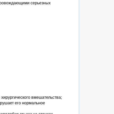
сопровождающими серьезных
 хирургического вмешательства;
нарушает его нормальное
наподобие грыжи на стенках