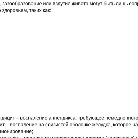
о, газообразование или вздутие живота могут быть лишь 
 здоровьем, таких как:
дицит – воспаление аппендикса, требующее немедленного
ит – воспаление на слизистой оболочке желудка, которое 
ционирование;
тикулит – появление и воспаление наростов (дивертикул) 