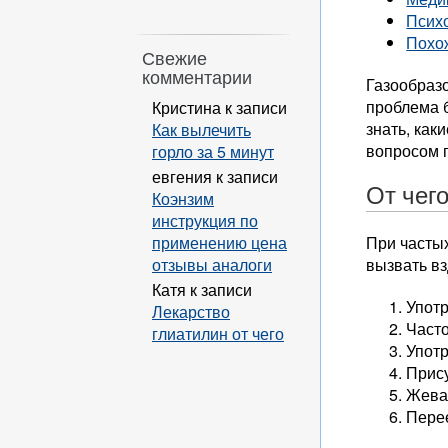
Псих
Похо
Свежие
комментарии
Газообразо
проблема 
Кристина
к записи
знать, как
Как вылечить
вопросом 
горло за 5 минут
евгения
к записи
От чег
Коэнзим
инструкция по
применению цена
При частых
отзывы аналоги
вызвать в
Катя
к записи
Упот
Лекарство
Часто
глиатилин от чего
Упот
Прису
Жева
Перее