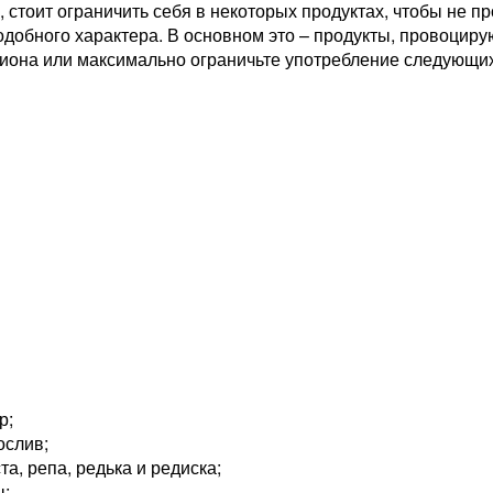
, стоит ограничить себя в некоторых продуктах, чтобы не 
одобного характера. В основном это – продукты, провоцир
циона или максимально ограничьте употребление следующих
р;
ослив;
та, репа, редька и редиска;
ы;