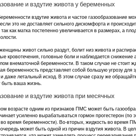
азование и вздутие живота у беременных
беременности вздутие живота и частое газообразование м
если это не доставляет сильного дискомфорта и происходит
 так как матка постепенно увеличивается в размерах, а пло
олости.
 женщины живот сильно раздут, болит низ живота и распира
ые кровотечения, головные боли и наблюдается снижение а
лом внематочной беременности. В таком случае не стоит жд
ая беременность представляет собой большую угрозу для 
и даже летальный исход. В этом случае сразу же обращайтес
 быть ваша жизнь.
зование и вздутие живота при месячных
ом возрасте одним из признаков ПМС может быть газообраз
чинает усиленно вырабатываться гормон прогестерон (по 
 во время беременности). Во-вторых, жидкость во время П
 очередь может быть одной из причин вздутия живота. В ц
траивается, что может замедлять процесс переваривания 