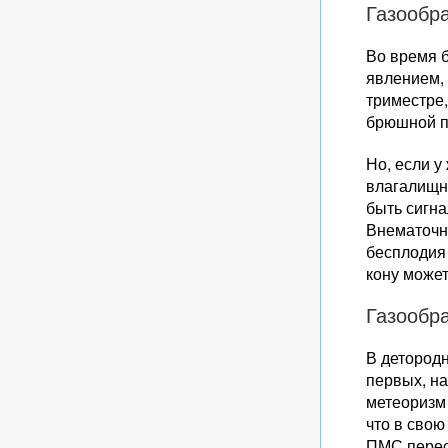
Газообр
Во время 
явлением, 
триместре,
брюшной п
Но, если у
влагалищн
быть сигна
Внематочн
бесплодия 
кону может
Газообра
В детородн
первых, на
метеоризм
что в свою
ПМС перес