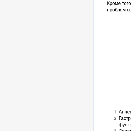
Кроме тог
проблем со
Аппен
Гастр
функ
Дивер