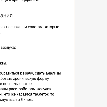
вания
ся к несложным советам, которые
:
 воздуха;
кты.
братиться к врачу, сдать анализы
работать хроническую форму
ли воспользоваться
ваны расстройством желудка.
 Что же касается таблеток, то
спумизан и Линекс.