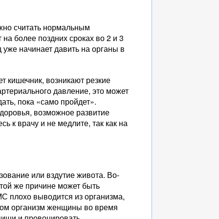
ожно считать нормальным
 на более поздних сроках во 2 и 3
д уже начинает давить на органы в
ет кишечник, возникают резкие
ртериального давление, это может
ать, пока «само пройдет».
здоровья, возможное развитие
ь к врачу и не медлите, так как на
ование или вздутие живота. Во-
этой же причине может быть
МС плохо выводится из организма,
елом организм женщины во время
пищи и провоцировать