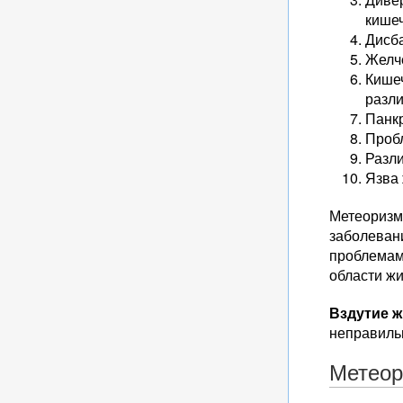
кишеч
Дисб
Желч
Кише
разл
Панкр
Проб
Разли
Язва 
Метеоризм
заболевани
проблемам
области ж
Вздутие ж
неправиль
Метеор