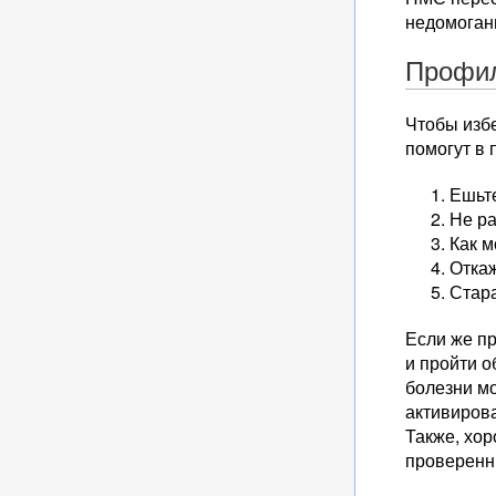
недомоган
Профил
Чтобы изб
помогут в 
Ешьт
Не ра
Как м
Откаж
Стара
Если же пр
и пройти о
болезни м
активирова
Также, хор
проверенн