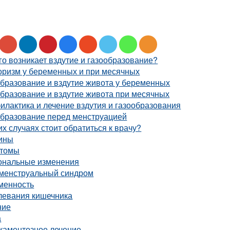
го возникает вздутие и газообразование?
оризм у беременных и при месячных
бразование и вздутие живота у беременных
бразование и вздутие живота при месячных
лактика и лечение вздутия и газообразования
образование перед менструацией
их случаях стоит обратиться к врачу?
ины
томы
ональные изменения
менструальный синдром
менность
левания кишечника
ние
а
каментозное лечение