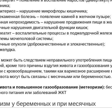
ника;
актериоз – нарушение микрофлоры кишечника;
екаменная болезнь – появление камней в желчном пузыре;
чная непроходимость – нарушение продвижения пищи в жел
ичные нарушения двигательной функции кишок;
еатит – воспалительные процессы в поджелудочной желез
лемы мочеполовой системы;
чные опухоли (доброкачественные и злокачественные);
желудка.
 может быть следствием неправильного употребления пищ
й, кроме того причины вздутия живота и газообразования 
и с кровообращением, такими как варикозное расширение в
ивота могут быть связаны с месячными или беременностью.
ивота и повышенное газообразование (метеоризм):
бес
ного питания или заболеваний ЖКТ
изм у беременных и при месячных