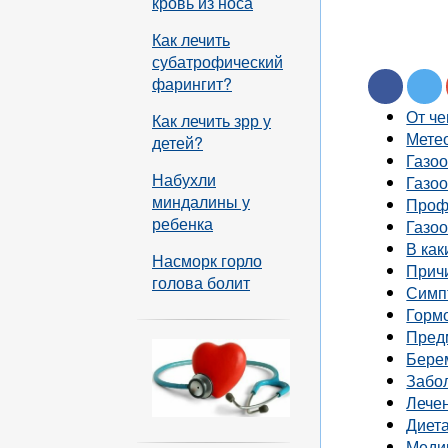
кровь из носа
Как лечить
субатрофический
фарингит?
От че
Как лечить зрр у
Мете
детей?
Газоо
Набухли
Газоо
миндалины у
Профи
ребенка
Газо
В как
Насморк горло
Прич
голова болит
Симп
Горм
Пред
Бере
Забо
Лече
Диет
Меди