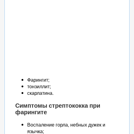
Фарингит;
тонзиллит;
скарлатина.
Симптомы стрептококка при
фарингите
Воспаление горла, небных дужек и
язычка;