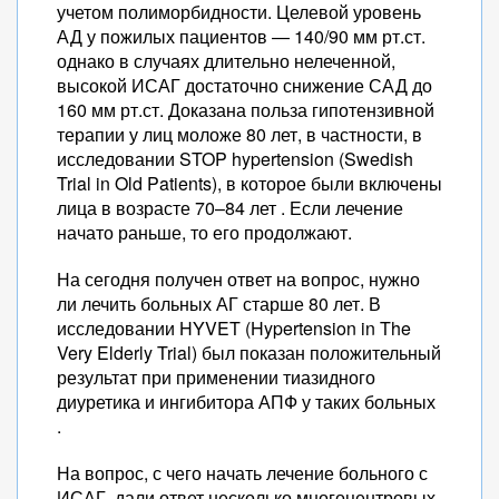
учетом полиморбидности. Целевой уровень
АД у пожилых пациентов — 140/90 мм рт.ст.
однако в случаях длительно нелеченной,
высокой ИСАГ достаточно снижение САД до
160 мм рт.ст. Доказана польза гипотензивной
терапии у лиц моложе 80 лет, в частности, в
исследовании STOP hypertension (Swedish
Trial in Old Patients), в которое были включены
лица в возрасте 70–84 лет . Если лечение
начато раньше, то его продолжают.
На сегодня получен ответ на вопрос, нужно
ли лечить больных АГ старше 80 лет. В
исследовании HYVET (Hypertension in The
Very Elderly Trial) был показан положительный
результат при применении тиазидного
диуретика и ингибитора АПФ у таких больных
.
На вопрос, с чего начать лечение больного с
ИСАГ, дали ответ несколько многоцентровых