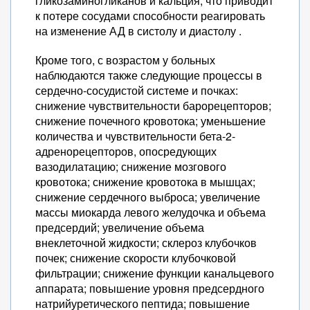
гликозаминогликанов и кальция, что приводит
к потере сосудами способности реагировать
на изменение АД в систолу и диастолу .
Кроме того, с возрастом у больных
наблюдаются также следующие процессы в
сердечно-сосудистой системе и почках:
снижение чувствительности барорецепторов;
снижение почечного кровотока; уменьшение
количества и чувствительности бета-2-
адренорецепторов, опосредующих
вазодилатацию; снижение мозгового
кровотока; снижение кровотока в мышцах;
снижение сердечного выброса; увеличение
массы миокарда левого желудочка и объема
предсердий; увеличение объема
внеклеточной жидкости; склероз клубочков
почек; снижение скорости клубочковой
фильтрации; снижение функции канальцевого
аппарата; повышение уровня предсердного
натрийуретического пептида; повышение