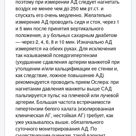
поэтому при измерении АД следует нагнетать
воздух не менее чем до 250 мм рт.ст. и
спускать его очень медленно. Желательно
измерение АД проводить сидя и стоя, через 1
и 5 мин после принятия вертикального
положения, а у больных сахарным диабетом
— через 2, 4, 6, 8 и 10 мин. Изначально АД
измеряется на обеих руках. Для исключения
так называемой псевдогипертензии
(ухудшение сдавления артерии манжетой при
утолщении и/или кальцификации ее стенки и,
как следствие, ложное повышение АД)
рекомендуется проводить прием Ослера: при
нагнетании давления манжеты выше САД
пальпируется пульс на плечевой или лучевой
артерии. Большая частота встречаемости
гипертензии белого халата (изолированная
клиническая АГ, нестойкая АГ) требует, как
уже указывалось выше, обязательного
суточного мониторирования АД. По
существующим оценкам, такой вариант