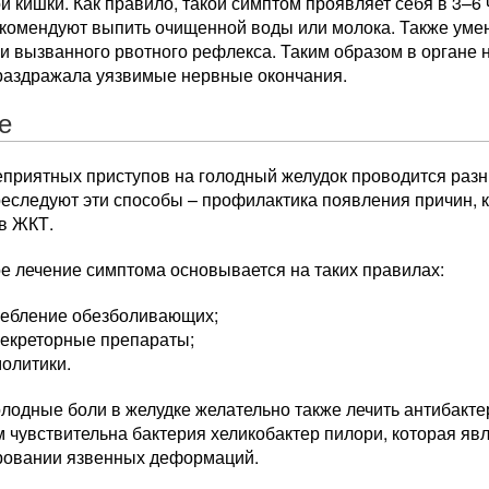
й кишки. Как правило, такой симптом проявляет себя в 3–6 
екомендуют выпить очищенной воды или молока. Также ум
 вызванного рвотного рефлекса. Таким образом в органе н
 раздражала уязвимые нервные окончания.
е
еприятных приступов на голодный желудок проводится разн
реследуют эти способы – профилактика появления причин, 
 в ЖКТ.
е лечение симптома основывается на таких правилах:
ребление обезболивающих;
секреторные препараты;
олитики.
олодные боли в желудке желательно также лечить антибакт
 чувствительна бактерия хеликобактер пилори, которая яв
ровании язвенных деформаций.