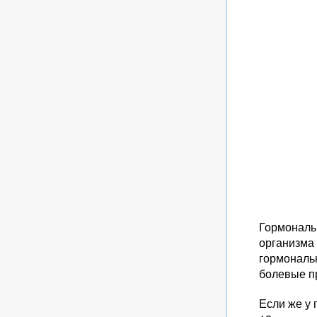
Гормональ
организма 
гормональн
болевые пр
Если же у 