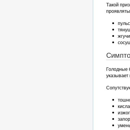
Такой приз
проявлятьс
пульс
тянущ
жгучи
сосу
Симпто
Голодные 
указывает 
Сопутству
тошн
кисла
изжог
запор
умен