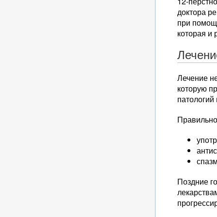
12-перстно
доктора р
при помощи
которая и
Лечени
Лечение н
которую п
патологий
Правильно
упот
анти
спазм
Поздние г
лекарствам
прогресси