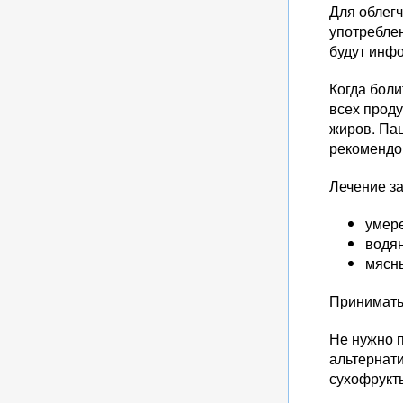
Для облегч
употреблен
будут инфо
Когда бол
всех прод
жиров. Пац
рекомендо
Лечение за
умер
водя
мясны
Принимать 
Не нужно п
альтернат
сухофрукт