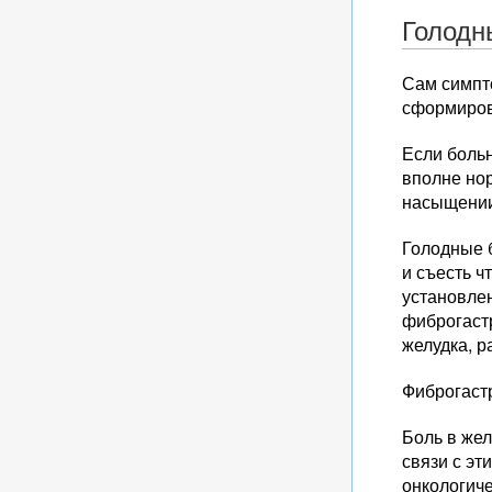
Голодн
Сам симпто
сформиров
Если боль
вполне нор
насыщении,
Голодные б
и съесть ч
установле
фиброгаст
желудка, р
Фиброгаст
Боль в жел
связи с э
онкологиче