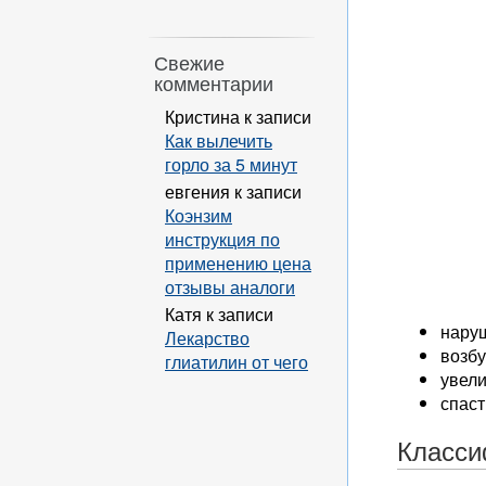
Свежие
комментарии
Кристина
к записи
Как вылечить
горло за 5 минут
евгения
к записи
Коэнзим
инструкция по
применению цена
отзывы аналоги
Катя
к записи
нару
Лекарство
возбу
глиатилин от чего
увел
спаст
Класси