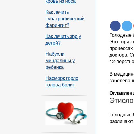
кровь из носа
Как лечить
субатрофический
фарингит?
Голодные б
Как лечить зрр у
Этот призн
детей?
процессах 
Набухли
доктора. С
миндалины у
12-перстно
ребенка
В медицин
Насморк горло
заболевани
голова болит
Оглавлени
Этиоло
Голодные б
различают