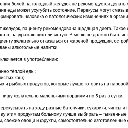
ения болей на голодный желудок не рекомендуется делать л
ие еды может усугубить состояние. Перекусы могут смазы
рмировать человека о патологических изменениях в органи
ит желудок, пациенту рекомендована щадящая диета. Такое
уктов, раздражающих слизистую. В меню не должно быть ин
иенту желательно отказаться от жареной продукции, острой
ваны алкогольные напитки.
ключается в употреблении:
енно тёплой еды;
нистых каш;
х и рыбных продуктов, которые лучше готовить на паровой
пищу желательно маленькими порциями по 5 раз в сутки.
ерекусывать на ходу разные батончики, сухарики, чипсы и
иву этим продуктам больному лучше выбирать – тыквенные 
ы, свежие овощи и фрукты, самостоятельно изготовленные 