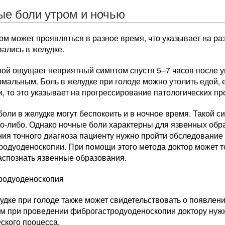
ые боли утром и ночью
м может проявляться в разное время, что указывает на ра
ались в желудке.
ной ощущает неприятный симптом спустя 5–7 часов после у
мальным. Боль в желудке при голоде можно утолить едой,
 то это указывает на прогрессирование патологических пр
оли в желудке могут беспокоить и в ночное время. Такой с
то-либо. Однако ночные боли характерны для язвенных обр
ния точного диагноза пациенту нужно пройти обследование
родуоденоскопии. При помощи этого метода доктор может т
аспознать язвенные образования.
родуоденоскопия
удке при голоде также может свидетельствовать о появлен
тим при проведении фиброгастродуоденоскопии доктору нуж
ского процесса.