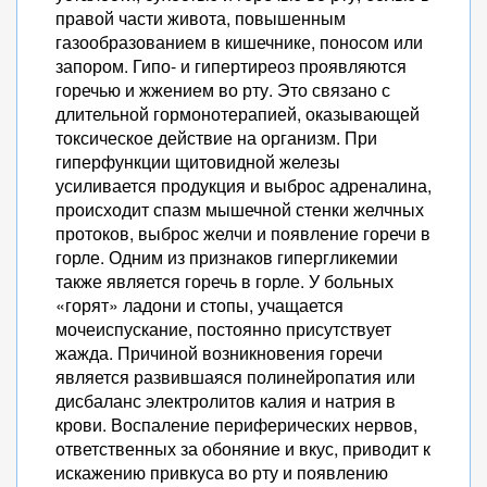
правой части живота, повышенным
газообразованием в кишечнике, поносом или
запором. Гипо- и гипертиреоз проявляются
горечью и жжением во рту. Это связано с
длительной гормонотерапией, оказывающей
токсическое действие на организм. При
гиперфункции щитовидной железы
усиливается продукция и выброс адреналина,
происходит спазм мышечной стенки желчных
протоков, выброс желчи и появление горечи в
горле. Одним из признаков гипергликемии
также является горечь в горле. У больных
«горят» ладони и стопы, учащается
мочеиспускание, постоянно присутствует
жажда. Причиной возникновения горечи
является развившаяся полинейропатия или
дисбаланс электролитов калия и натрия в
крови. Воспаление периферических нервов,
ответственных за обоняние и вкус, приводит к
искажению привкуса во рту и появлению