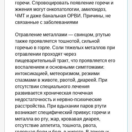
горечи. Спровоцировать появление горечи и
жжения могут онкопатологии, амилоидоз,
ЧМТ и даже банальная ОРВИ. Причины, не
связанные с заболеваниями
Отравление металлами — свинцом, ртутью
также проявляется тошнотой, сильной
горечью в горле. Соли тяжелых металлов при
отравлении проходят через
пищеварительный тракт, что проявляется его
воспалением и основными симптомами:
интоксикацией, метеоризмом, резкими
спазмами в животе, рвотой, диареей. При
отсутствии специального лечения
развивается хроническая почечная
недостаточность и нервно-психические
расстройства. При вдыхании паров ртути
возникает специфический привкус горечи и
металла во рту, жар, кровавая диарея,
отсутствие аппетита, тошнота, рвота,
головная боли и боль в животе. В тяжелых