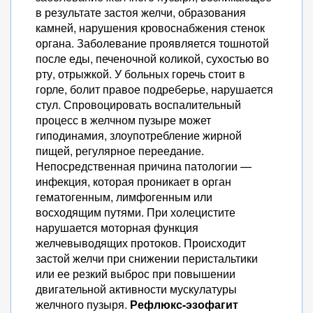
в результате застоя желчи, образования
камней, нарушения кровоснабжения стенок
органа. Заболевание проявляется тошнотой
после еды, печеночной коликой, сухостью во
рту, отрыжкой. У больных горечь стоит в
горле, болит правое подреберье, нарушается
стул. Спровоцировать воспалительный
процесс в желчном пузыре может
гиподинамия, злоупотребление жирной
пищей, регулярное переедание.
Непосредственная причина патологии —
инфекция, которая проникает в орган
гематогенным, лимфогенным или
восходящим путями. При холецистите
нарушается моторная функция
желчевыводящих протоков. Происходит
застой желчи при снижении перистальтики
или ее резкий выброс при повышении
двигательной активности мускулатуры
желчного пузыря.
Рефлюкс-эзофагит