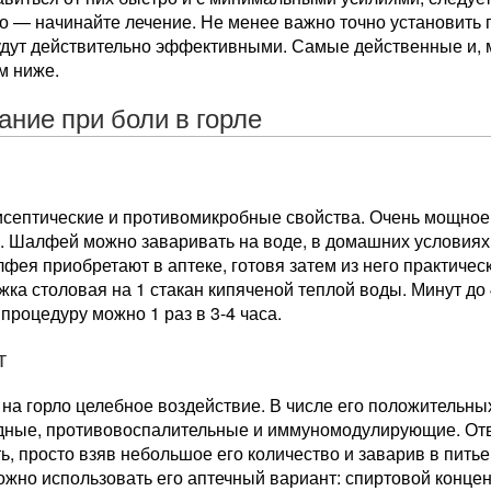
о — начинайте лечение. Не менее важно точно установить п
удут действительно эффективными. Самые действенные и, 
м ниже.
ание при боли в горле
исептические и противомикробные свойства. Очень мощное
е. Шалфей можно заваривать на воде, в домашних условия
фея приобретают в аптеке, готовя затем из него практичес
ожка столовая на 1 стакан кипяченой теплой воды. Минут до
процедуру можно 1 раз в 3-4 часа.
т
на горло целебное воздействие. В числе его положительны
дные, противовоспалительные и иммуномодулирующие. Отв
ь, просто взяв небольшое его количество и заварив в питьев
ожно использовать его аптечный вариант: спиртовой концент