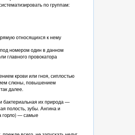
систематизировать по группам:
прямую относящихся к нему
 под номером один в данном
роли главного провокатора
нием крови или гноя, сиплостью
ением слюны, повышением
так далее.
ли бактериальная их природа —
ая полость, зубы. Ангина и
на горло) — самые
 прежде всего, не запускать недуг.