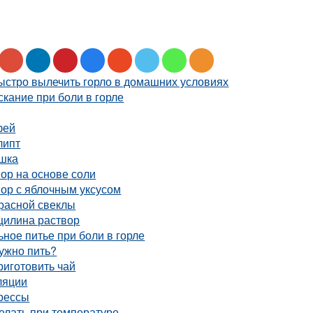
ыстро вылечить горло в домашних условиях
кание при боли в горле
фей
липт
шка
ор на основе соли
ор с яблочным уксусом
красной свеклы
цилина раствор
ное питье при боли в горле
ужно пить?
риготовить чай
ляции
рессы
елать при температуре