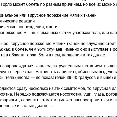
 Горло может болеть по разным причинам, но все их можно 
риальное или вирусное поражение мягких тканей
ргические реакции
нические повреждения, ожоги
апряжение мышц, связанных с этим участком тела, или на
ное, вирусное поражение мягких тканей не случайно стоит
ак как, в более, чем 95% случаев, именно оно выступает в 
а в области горла, боли в нем, першения и так далее.
т сопровождаться кашлем, затрудненным глотанием, выделе
ледует всерьез рассматривать ларингит), обильным выдел
ы тела (иногда — до показателей 39-40 градусов и выше) и 
даются сразу несколько из этих симптомов, то вирусная и
оятна. Нередко подключается носоглотка, уши, глаза, ротов
 фарингит, ларингит, стоматит (может распространяться и 
аненные и частые диагнозы.
виться от них быстро и с минимальными усилиями, следует,