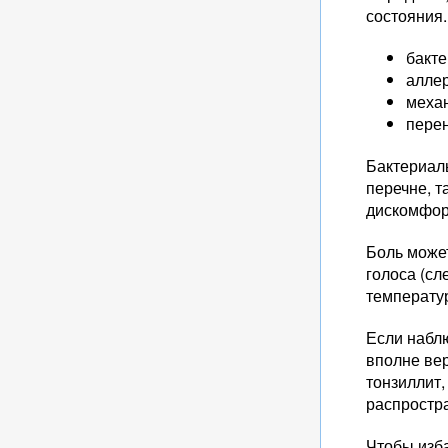
состояния.
бакте
алле
меха
перен
Бактериаль
перечне, т
дискомфорт
Боль може
голоса (с
температур
Если наблю
вполне вер
тонзиллит,
распростр
Чтобы изба