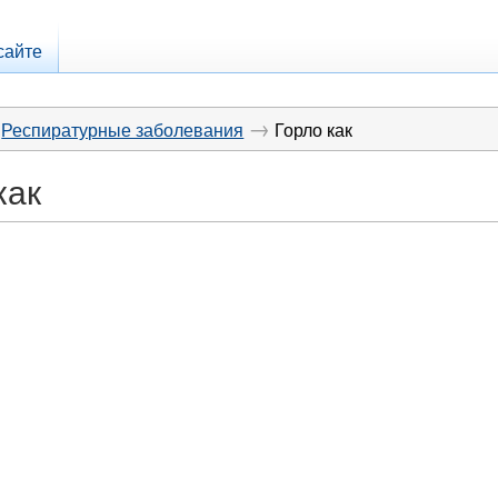
сайте
→
Респиратурные заболевания
Горло как
как