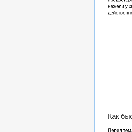
нежели у 
действенно
Как бы
Перед тем,