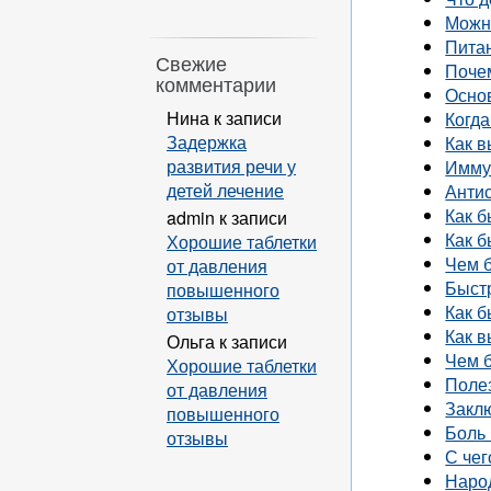
Можно
Питан
Свежие
Почем
комментарии
Осно
Нина
к записи
Когда
Задержка
Как в
развития речи у
Имму
детей лечение
Анти
Как б
admin
к записи
Как б
Хорошие таблетки
Чем б
от давления
Быст
повышенного
Как б
отзывы
Как в
Ольга
к записи
Чем б
Хорошие таблетки
Поле
от давления
Закл
повышенного
Боль 
отзывы
С чег
Наро