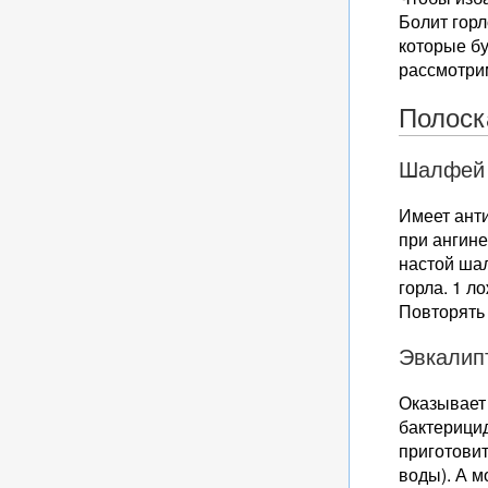
Болит горл
которые б
рассмотри
Полоск
Шалфей
Имеет ант
при ангин
настой шал
горла. 1 л
Повторять 
Эвкалип
Оказывает 
бактерици
приготовит
воды). А м