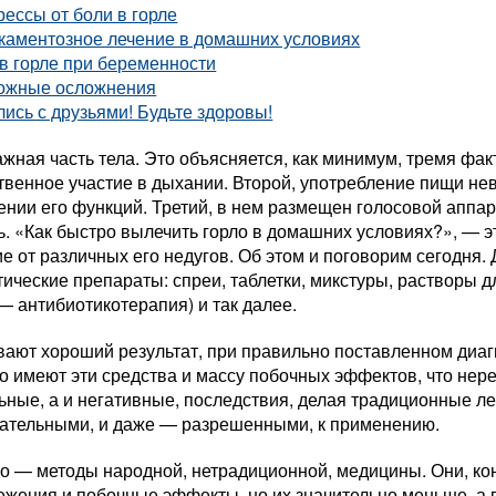
ессы от боли в горле
каментозное лечение в домашних условиях
в горле при беременности
ожные осложнения
ись с друзьями! Будьте здоровы!
жная часть тела. Это объясняется, как минимум, тремя фа
венное участие в дыхании. Второй, употребление пищи нев
нии его функций. Третий, в нем размещен голосовой аппар
ь. «Как быстро вылечить горло в домашних условиях?», — э
 от различных его недугов. Об этом и поговорим сегодня.
ческие препараты: спреи, таблетки, микстуры, растворы д
— антибиотикотерапия) и так далее.
вают хороший результат, при правильно поставленном диаг
о имеют эти средства и массу побочных эффектов, что нере
ные, а и негативные, последствия, делая традиционные ле
лательными, и даже — разрешенными, к применению.
ло — методы народной, нетрадиционной, медицины. Они, ко
ежения и побочные эффекты, но их значительно меньше, а 