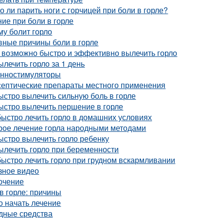
 ли парить ноги с горчицей при боли в горле?
ие при боли в горле
у болит горло
вные причины боли в горле
 возможно быстро и эффективно вылечить горло
ылечить горло за 1 день
нностимуляторы
септические препараты местного применения
ыстро вылечить сильную боль в горле
ыстро вылечить першение в горле
ыстро лечить горло в домашних условиях
рое лечение горла народными методами
ыстро вылечить горло ребенку
ылечить горло при беременности
ыстро лечить горло при грудном вскармливании
зное видео
ючение
в горле: причины
о начать лечение
дные средства