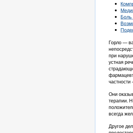
Компр
Меди
Боль 
Возм
Подел
Горло — ва
непосредст
при наруше
устная реч
страдающие
фармацевти
частности 
Они оказы
терапии. Н
положитель
всегда же
Другое де
предостер