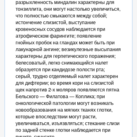
разрыхленность миндалин характерны для
тонзиллита, они могут настолько увеличиться,
что полностью смыкаются между собой;
истончение слизистой, выступание
кровеносных сосудов наблюдается при
атрофическом фарингите; появление
гнойных пробок на гландах может быть при
лакунарной ангине; везикулезные высыпания
характерны для герпетического поражения;
белесоватый, легко снимающийся налет
образуется при кандидозе полости рта;
серый, трудно отделяемый налет характерен
для дифтерии; во время кори на слизистой
щек напротив 2-х моляров появляются пятна
Бельского — Филатова — Коплика; при
онкологической патологии могут возникать
новообразования на мягких тканях глотки,
которые впоследствии могут расти,
увеличиваться, изъязвляться; стекание слизи
по задней стенке глотки наблюдается при
рините, синусите.