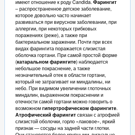
имеют отношение к роду Candida.
Фарингит
– распространенное детское заболевание,
которое довольно часто начинает
развиваться при вирусном заболевании, при
аллергии, при некоторых грибковых
поражениях (реже), а также при
бактериальном заражении. Почти при всех
видах фарингита поражается слизистая
оболочка гортани. При самой простой форме
(
катаральном фарингите
) наблюдается
небольшое покраснение, а также
незначительный отек в области гортани,
который не затрагивает ни миндалины, ни
небо. При видимом увеличении глоточных
миндалин, выраженном покраснении и
отечности самой гортани можно говорить о
возможном
гипертрофическом фарингите
.
Атрофический фарингит
связан с атрофией
слизистой оболочки, горло «лаковое», яркий
признак — сосуды на задней части глотки.
Они становятся более крупными, визуально