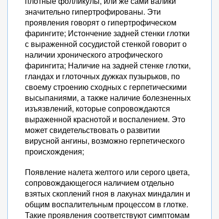
плотные фолликулы, или же сами валики
значительно гипертрофированы. Эти
проявления говорят о гипертрофическом
фарингите; Истончение задней стенки глотки
с выраженной сосудистой стенкой говорит о
наличии хронического атрофического
фарингита; Наличие на задней стенке глотки,
гландах и глоточных дужках пузырьков, по
своему строению сходных с герпетическими
высыпаниями, а также наличие болезненных
изъязвлений, которые сопровождаются
выраженной краснотой и воспалением. Это
может свидетельствовать о развитии
вирусной ангины, возможно герпетического
происхождения;
Появление налета желтого или серого цвета,
сопровождающегося наличием отдельно
взятых скоплений гноя в лакунах миндалин и
общим воспалительным процессом в глотке.
Такие проявления соответствуют симптомам