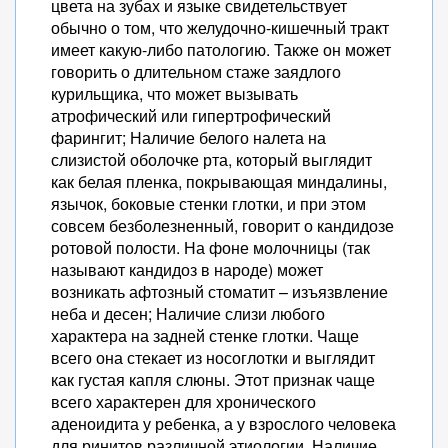
цвета на зубах и языке свидетельствует
обычно о том, что желудочно-кишечный тракт
имеет какую-либо патологию. Также он может
говорить о длительном стаже заядлого
курильщика, что может вызывать
атрофический или гипертрофический
фарингит; Наличие белого налета на
слизистой оболочке рта, который выглядит
как белая пленка, покрывающая миндалины,
язычок, боковые стенки глотки, и при этом
совсем безболезненный, говорит о кандидозе
ротовой полости. На фоне молочницы (так
называют кандидоз в народе) может
возникать афтозный стоматит – изъязвление
неба и десен; Наличие слизи любого
характера на задней стенке глотки. Чаще
всего она стекает из носоглотки и выглядит
как густая капля слюны. Этот признак чаще
всего характерен для хронического
аденоидита у ребенка, а у взрослого человека
для ринитов различной этиологии. Наличие