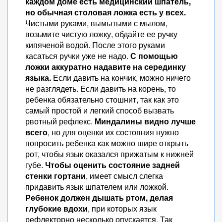
каждом доме есть медицинский шпатель,
но обычная столовая ложка есть у всех.
Чистыми руками, вымытыми с мылом,
возьмите чистую ложку, обдайте ее ручку
кипяченой водой. После этого руками
касаться ручки уже не надо.
С помощью
ложки аккуратно надавите на серединку
языка.
Если давить на кончик, можно ничего
не разглядеть. Если давить на корень, то
ребенка обязательно стошнит, так как это
самый простой и легкий способ вызвать
рвотный рефлекс.
Миндалины видно лучше
всего
, но для оценки их состояния нужно
попросить ребенка как можно шире открыть
рот, чтобы язык оказался прижатым к нижней
губе.
Чтобы оценить состояние задней
стенки гортани
, имеет смысл слегка
придавить язык шпателем или ложкой.
Ребенок должен дышать ртом, делая
глубокие вдохи
, при которых язык
рефлекторно несколько опускается. Так