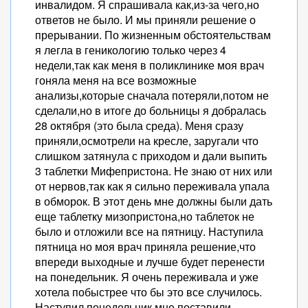
инвалидом. Я спрашивала как,из-за чего,но
ответов не было. И мы приняли решение о
прерывании. По жизненным обстоятельствам
я легла в геникологию только через 4
недели,так как меня в поликлинике моя врач
гоняла меня на все возможные
анализы,которые сначала потеряли,потом не
сделали,но в итоге до больницы я добралась
28 октября (это была среда). Меня сразу
приняли,осмотрели на кресле, заругали что
слишком затянула с приходом и дали выпить
3 таблетки Мифепристона. Не знаю от них или
от нервов,так как я сильно переживала упала
в обморок. В этот день мне должны были дать
еще таблетку мизопристона,но таблеток не
было и отложили все на пятницу. Наступила
пятница но моя врач приняла решение,что
впереди выходные и лучше будет перенести
на понедельник. Я очень переживала и уже
хотела побыстрее что бы это все случилось.
Наступил понедельник мне поставили