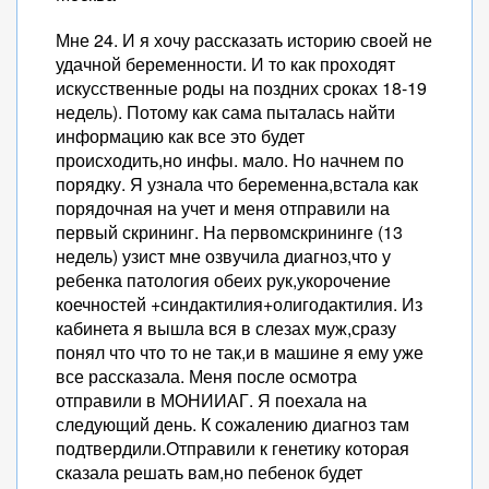
Мне 24. И я хочу рассказать историю своей не
удачной беременности. И то как проходят
искусственные роды на поздних сроках 18-19
недель). Потому как сама пыталась найти
информацию как все это будет
происходить,но инфы. мало. Но начнем по
порядку. Я узнала что беременна,встала как
порядочная на учет и меня отправили на
первый скрининг. На первомскрининге (13
недель) узист мне озвучила диагноз,что у
ребенка патология обеих рук,укорочение
коечностей +синдактилия+олигодактилия. Из
кабинета я вышла вся в слезах муж,сразу
понял что что то не так,и в машине я ему уже
все рассказала. Меня после осмотра
отправили в МОНИИАГ. Я поехала на
следующий день. К сожалению диагноз там
подтвердили.Отправили к генетику которая
сказала решать вам,но пебенок будет