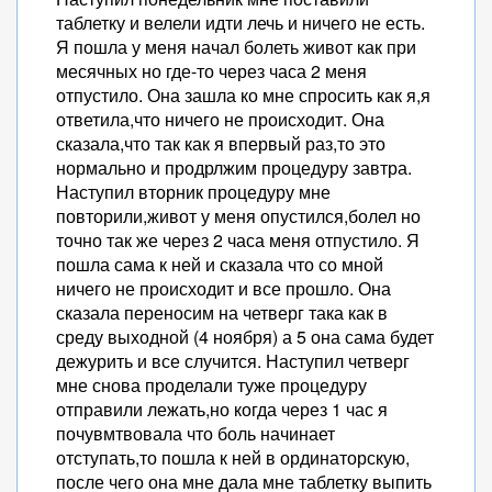
таблетку и велели идти лечь и ничего не есть.
Я пошла у меня начал болеть живот как при
месячных но где-то через часа 2 меня
отпустило. Она зашла ко мне спросить как я,я
ответила,что ничего не происходит. Она
сказала,что так как я впервый раз,то это
нормально и продрлжим процедуру завтра.
Наступил вторник процедуру мне
повторили,живот у меня опустился,болел но
точно так же через 2 часа меня отпустило. Я
пошла сама к ней и сказала что со мной
ничего не происходит и все прошло. Она
сказала переносим на четверг така как в
среду выходной (4 ноября) а 5 она сама будет
дежурить и все случится. Наступил четверг
мне снова проделали туже процедуру
отправили лежать,но когда через 1 час я
почувмтвовала что боль начинает
отступать,то пошла к ней в ординаторскую,
после чего она мне дала мне таблетку выпить