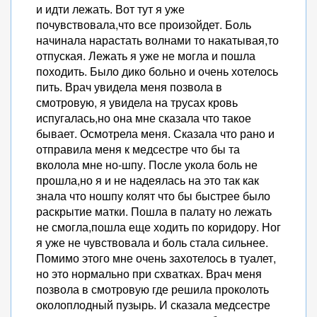
и идти лежать. Вот тут я уже
почувствовала,что все произойдет. Боль
начинала нарастать волнами то накатывая,то
отпуская. Лежать я уже не могла и пошла
походить. Было дико больно и очень хотелось
пить. Врач увидела меня позвола в
смотровую, я увидела на трусах кровь
испугалась,но она мне сказала что такое
бывает. Осмотрела меня. Сказала что рано и
отправила меня к медсестре что бы та
вколола мне но-шпу. После укола боль не
прошла,но я и не надеялась на это так как
знала что ношпу колят что бы быстрее было
раскрытие матки. Пошла в палату но лежать
не смогла,пошла еще ходить по коридору. Ног
я уже не чувствовала и боль стала сильнее.
Помимо этого мне очень захотелось в туалет,
но это нормально при схватках. Врач меня
позвола в смотровую где решила проколоть
околоплодный пузырь. И сказала медсестре