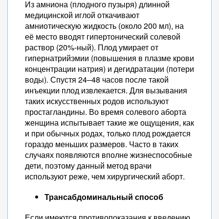
Из амниона (плодного пузыря) длинной
медицинской иглой откачивают
амниотическую жидкость (около 200 мл), на
её место вводят гипертонический солевой
раствор (20%-ный). Плод умирает от
гипернатрийэмии (повышения в плазме крови
концентрации натрия) и дегидратации (потери
воды). Спустя 24–48 часов после такой
инъекции плод извлекается. Для вызывания
таких искусственных родов используют
простагландины. Во время солевого аборта
женщина испытывает такие же ощущения, как
и при обычных родах, только плод рождается
гораздо меньших размеров. Часто в таких
случаях появляются вполне жизнеспособные
дети, поэтому данный метод врачи
используют реже, чем хирургический аборт.
Трансабдоминальный способ
Если имеются противопоказания к введению