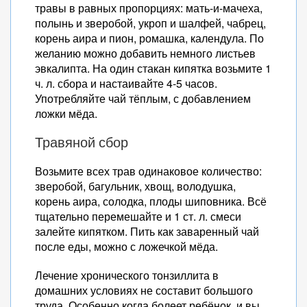
травы в равных пропорциях: мать-и-мачеха,
полынь и зверобой, укроп и шалфей, чабрец,
корень аира и пион, ромашка, календула. По
желанию можно добавить немного листьев
эвкалипта. На один стакан кипятка возьмите 1
ч. л. сбора и настаивайте 4-5 часов.
Употребляйте чай тёплым, с добавлением
ложки мёда.
Травяной сбор
Возьмите всех трав одинаковое количество:
зверобой, багульник, хвощ, володушка,
корень аира, солодка, плоды шиповника. Всё
тщательно перемешайте и 1 ст. л. смеси
залейте кипятком. Пить как заваренный чай
после еды, можно с ложечкой мёда.
Лечение хронического тонзиллита в
домашних условиях не составит большого
труда. Особенно когда болеет ребёнок, и вы