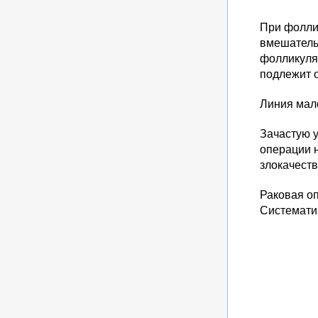
При фоллик
вмешатель
фолликуля
подлежит 
Линия мал
Зачастую у
операции н
злокачест
Раковая о
Системати