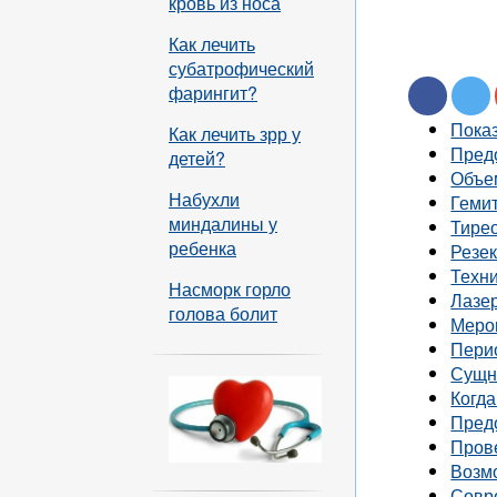
кровь из носа
Как лечить
субатрофический
фарингит?
Пока
Как лечить зрр у
Пред
детей?
Объе
Набухли
Геми
миндалины у
Тире
ребенка
Резе
Техн
Насморк горло
Лазер
голова болит
Меро
Пери
Сущн
Когд
Пред
Пров
Возм
Совр