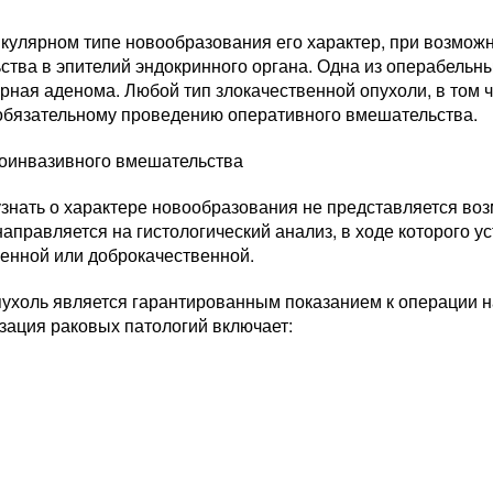
улярном типе новообразования его характер, при возможн
ства в эпителий эндокринного органа. Одна из операбельн
рная аденома. Любой тип злокачественной опухоли, в том 
обязательному проведению оперативного вмешательства.
оинвазивного вмешательства
знать о характере новообразования не представляется во
аправляется на гистологический анализ, в ходе которого у
венной или доброкачественной.
пухоль является гарантированным показанием к операции н
зация раковых патологий включает: