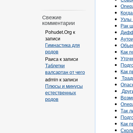
Опер
Когд
Свежие
Узлы
комментарии
Рак 
Pohudet.Org
к
Дифф
записи
Ауто
Гимнастика для
Объе
родов
Как п
Уточ
Раиса
к записи
Подг
Таблетки
Как 
валсартан от чего
Трад
admin
к записи
Опас
Плюсы и минусы
Друг
естественных
Возм
родов
Опера
Так 
Подго
Как п
Скол