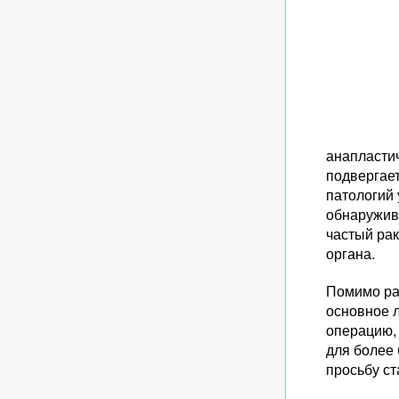
анапластич
подвергае
патологий
обнаружив
частый рак
органа.
Помимо рак
основное 
операцию, 
для более 
просьбу ст