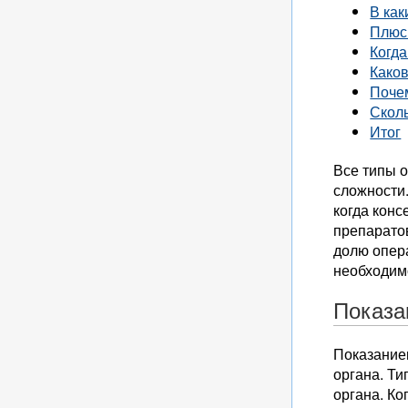
В как
Плюс
Когд
Како
Поче
Скол
Итог
Все типы 
сложности.
когда конс
препарато
долю опер
необходим
Показа
Показание
органа. Ти
органа. Ко