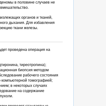
аденомы в половине случаев не
 вмешательство.
излежащих органов и тканей,
ьного дыхания. Для избавления
зекцию ткани железы.
будет проведена операция на
дтиронина, тиреотропина);
рационная биопсия методом
бследование рабочего состояния
ю компьютерной томографией;
ием; в некоторых случаях
ледование на содержание
пухоли.
идки проводят стандартные