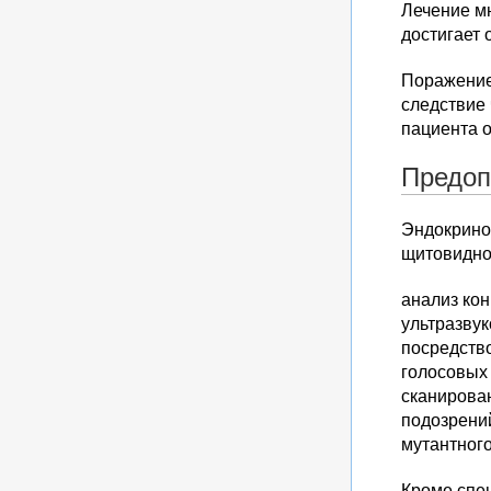
Лечение м
достигает
Поражение
следствие
пациента 
Предоп
Эндокринол
щитовидной
анализ кон
ультразву
посредств
голосовых
сканирова
подозрений
мутантного
Кроме спе