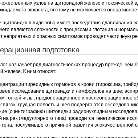
ножественных узлов на щитовидной железе и токсической 
 ожидаемого эффекта, поэтому не исключается оперативное
 щитовидки в виде зоба имеет последствия сдавливания бл
 чего являются сложности с процессами глотания и нормал
от неприятных и опасных симптомов проводят частичную ре
ерационная подготовка
ог назначает ряд диагностических процедур прежде, чем 
 железе. К ним относят:
центрации тиреоидных гормонов в крови (тироксина, трийо
ковое исследование щитовидки и лимфоузлов на шее; аспи
ом тонкой иглы; предоперационное и послеоперационное о
 связок; грудная полость и шея подвергаются обследовани
ние (сцинтиграфию) щитовидки радионуклидным исследован
 на рак (медуллярного типа) проводится генетическое исс
 гена, послужившего причиной развития злокачественной о
цифических процедур диагностики, перед удалением щитов