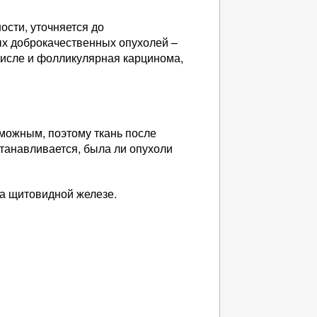
ости, уточняется до
ых доброкачественных опухолей –
числе и фолликулярная карцинома,
зможным, поэтому ткань после
станавливается, была ли опухоли
а щитовидной железе.