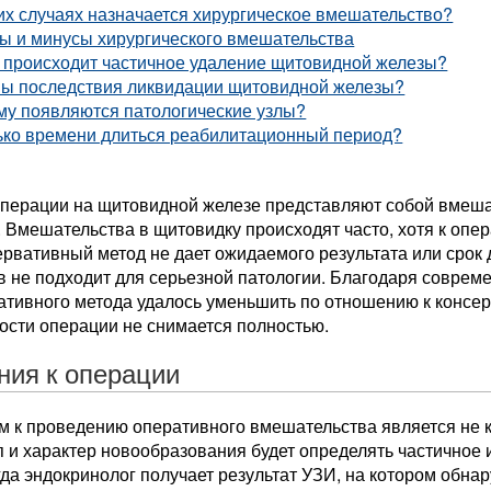
их случаях назначается хирургическое вмешательство?
ы и минусы хирургического вмешательства
а происходит частичное удаление щитовидной железы?
вы последствия ликвидации щитовидной железы?
му появляются патологические узлы?
ько времени длиться реабилитационный период?
операции на щитовидной железе представляют собой вмеша
 Вмешательства в щитовидку происходят часто, хотя к опер
ервативный метод не дает ожидаемого результата или срок
в не подходит для серьезной патологии. Благодаря совре
ативного метода удалось уменьшить по отношению к консе
ости операции не снимается полностью.
ния к операции
м к проведению оперативного вмешательства является не 
п и характер новообразования будет определять частичное
гда эндокринолог получает результат УЗИ, на котором обна