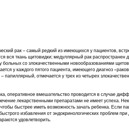
еский рак – самый редкий из имеющихся у пациентов, встр
тся вся ткань щитовидки; медуллярный рак распространен 
 у больных со злокачественными новообразованиями щитов
ается у каждого пятого пациента, имеющего диагноз «рако
 – папиллярный, отмечается у трех из четырех злокачеств
а, оперативное вмешательство проводится в случае диффуз
лечение лекарственными препаратами не имеет успеха. Не
чтобы быстрее иметь возможность зачать ребенка. Если п
быстрого избавления от эндокринологических проблем при 
араются удовлетворить.