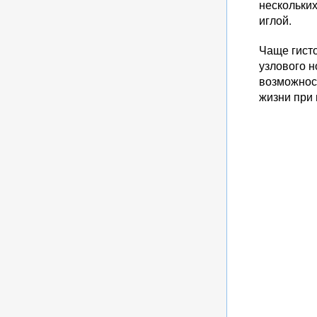
нескольки
иглой.
Чаще гист
узлового н
возможнос
жизни при