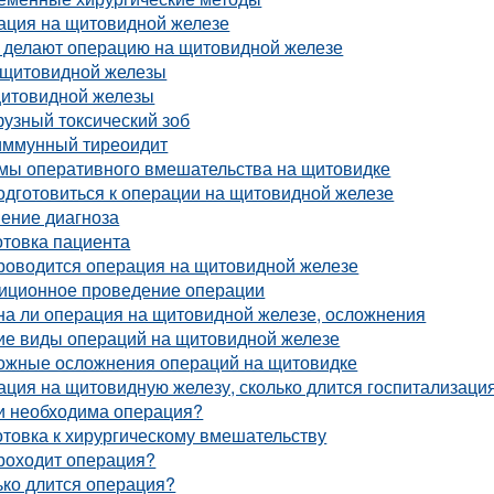
ация на щитовидной железе
а делают операцию на щитовидной железе
 щитовидной железы
щитовидной железы
узный токсический зоб
иммунный тиреоидит
мы оперативного вмешательства на щитовидке
одготовиться к операции на щитовидной железе
нение диагноза
отовка пациента
проводится операция на щитовидной железе
иционное проведение операции
на ли операция на щитовидной железе, осложнения
ие виды операций на щитовидной железе
ожные осложнения операций на щитовидке
ция на щитовидную железу, сколько длится госпитализаци
ли необходима операция?
товка к хирургическому вмешательству
роходит операция?
ько длится операция?