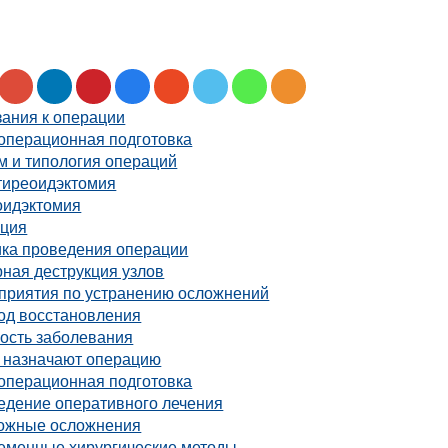
зания к операции
операционная подготовка
м и типология операций
тиреоидэктомия
оидэктомия
кция
ика проведения операции
ная деструкция узлов
приятия по устранению осложнений
од восстановления
ость заболевания
а назначают операцию
операционная подготовка
едение оперативного лечения
ожные осложнения
еменные хирургические методы