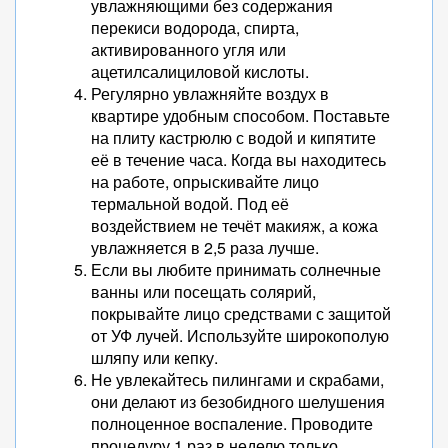
увлажняющими без содержания
перекиси водорода, спирта,
активированного угля или
ацетилсалициловой кислоты.
Регулярно увлажняйте воздух в
квартире удобным способом. Поставьте
на плиту кастрюлю с водой и кипятите
её в течение часа. Когда вы находитесь
на работе, опрыскивайте лицо
термальной водой. Под её
воздействием не течёт макияж, а кожа
увлажняется в 2,5 раза лучше.
Если вы любите принимать солнечные
ванны или посещать солярий,
покрывайте лицо средствами с защитой
от УФ лучей. Используйте широкополую
шляпу или кепку.
Не увлекайтесь пилингами и скрабами,
они делают из безобидного шелушения
полноценное воспаление. Проводите
процедуру 1 раз в неделю только