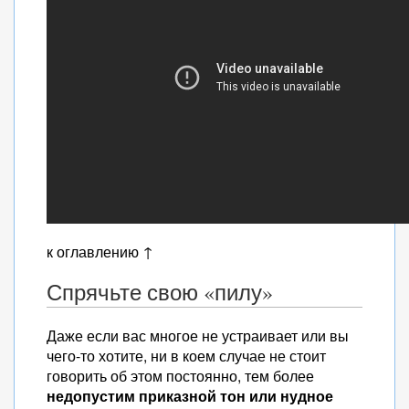
к оглавлению ↑
Спрячьте свою «пилу»
Даже если вас многое не устраивает или вы
чего-то хотите, ни в коем случае не стоит
говорить об этом постоянно, тем более
недопустим приказной тон или нудное