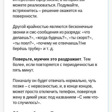
можете реализоваться. Подумайте,
встряхнитесь – решение окажется на
поверхности.
Другой крайностью являются бесконечные
звонки и смс-сообщения из разряда: «что
делаешь?», «когда будешь?», «ты скоро?»,
«ты поел?», «почему не отвечаешь?/не
берёшь трубку» и т. д.
Поверьте, мужчин это раздражает
. Тем
более, если повторяется с периодичностью в
пять минут.
Поначалу он будет отвечать нормально, чуть
позже – с нервозностью, и, в конце концов,
может просто отключить телефон, повергнув
жену в дикий ужас под названием «С ним что-
то случилось!».