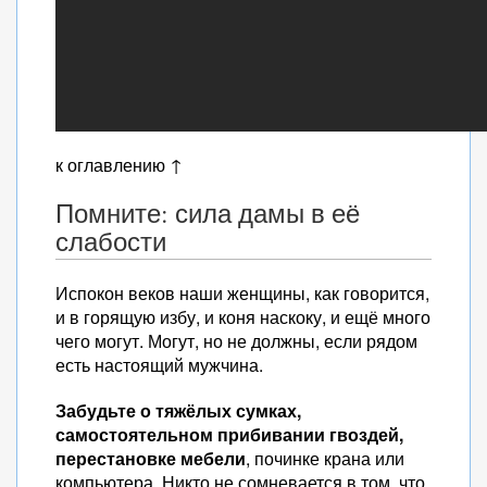
к оглавлению ↑
Помните: сила дамы в её
слабости
Испокон веков наши женщины, как говорится,
и в горящую избу, и коня наскоку, и ещё много
чего могут. Могут, но не должны, если рядом
есть настоящий мужчина.
Забудьте о тяжёлых сумках,
самостоятельном прибивании гвоздей,
перестановке мебели
, починке крана или
компьютера. Никто не сомневается в том, что