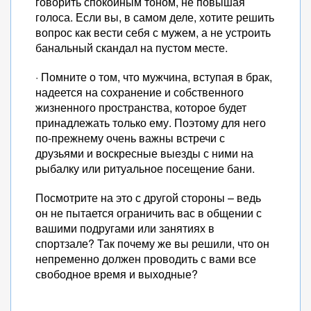
говорить спокойным тоном, не повышая
голоса. Если вы, в самом деле, хотите решить
вопрос как вести себя с мужем, а не устроить
банальный скандал на пустом месте.
· Помните о том, что мужчина, вступая в брак,
надеется на сохранение и собственного
жизненного пространства, которое будет
принадлежать только ему. Поэтому для него
по-прежнему очень важны встречи с
друзьями и воскресные выезды с ними на
рыбалку или ритуальное посещение бани.
Посмотрите на это с другой стороны – ведь
он не пытается ограничить вас в общении с
вашими подругами или занятиях в
спортзале? Так почему же вы решили, что он
непременно должен проводить с вами все
свободное время и выходные?