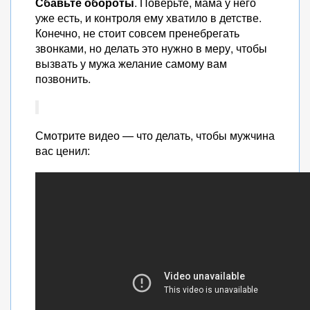
Сбавьте обороты
. Поверьте, мама у него
уже есть, и контроля ему хватило в детстве.
Конечно, не стоит совсем пренебрегать
звонками, но делать это нужно в меру, чтобы
вызвать у мужа желание самому вам
позвонить.
Смотрите видео — что делать, чтобы мужчина
вас ценил: