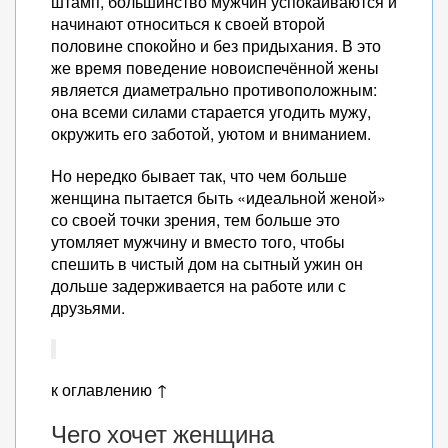
штамп, большинство мужчин успокаиваются и
начинают относиться к своей второй
половине спокойно и без придыхания. В это
же время поведение новоиспечённой жены
является диаметрально противоположным:
она всеми силами старается угодить мужу,
окружить его заботой, уютом и вниманием.
Но нередко бывает так, что чем больше
женщина пытается быть «идеальной женой»
со своей точки зрения, тем больше это
утомляет мужчину и вместо того, чтобы
спешить в чистый дом на сытный ужин он
дольше задерживается на работе или с
друзьями.
к оглавлению ↑
Чего хочет женщина