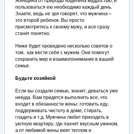
Женщина от природы наделена мудростью, и
пользоваться ею необходимо каждый день.
Знаете, ведь не зря говорят, что мужчина –
это второй ребенок. Вы просто
присмотритесь к своему мужу, и все сразу
станет понятно.
Ниже будет проведено несколько советов о
том, как вести себя с мужем. Они помогут
сохранить мир и взаимопонимание в вашей
семье.
Будьте хозяйкой
Если вы создали семью, значит, деваться уже
некуда. Вам придется выполнять все, что
входит в обязанности жены: готовить еду,
поддерживать чистоту в доме, стирать,
гладить и т.д. Мужчина любит приходить в
уютную квартиру, где пахнет вкусным ужином,
а от любимой жены веет теплом и