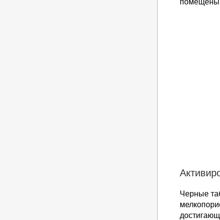
помещены п
Активир
Черные таб
мелкопори
достигающи