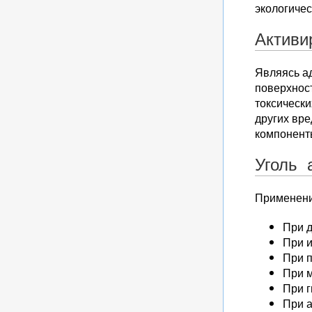
экологичес
Активи
Являясь а
поверхнос
токсически
других вре
компоненты
Уголь 
Применени
При 
При и
При 
При 
При г
При а