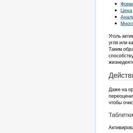
Форм
Цена
Анал
Мног
Уголь акт
угля или к
Таким обра
способств
жизнедеяте
Действ
Даже на о
переоценит
чтобы очис
Таблетки
Активиров