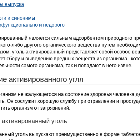
ы выпуска
оги и синонимы
офункционально и недорого
ивированный является сильным адсорбентом природного пр
акого-либо другого органического вещества путем необход
зом, уголь активированный представляет собой особое вещ
ует сбору и выведению вредных веществ из организма, кот
льности самого организма, так и попадают в него извне.
ие активированного угля
рганизм не жалующегося на состояние здоровья человека д
ь. Он сослужит хорошую службу при отравлении и простуде 
тить организм от загрязнений.
 активированный уголь
анный уголь выпускают преимущественно в форме таблеток