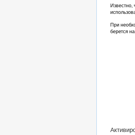
Известно, 
использова
При необхо
берется на
Активир