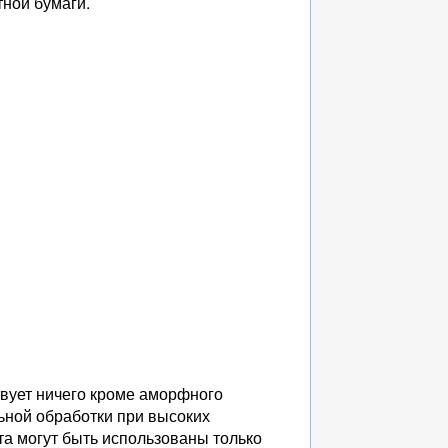
тной бумаги.
твует ничего кроме аморфного
ьной обработки при высоких
та могут быть использованы только