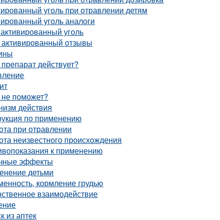
вированный уголь при отравлении детям
вированный уголь аналоги
 активированный уголь
ь активированный отзывы
ины
 препарат действует?
вление
ит
 не поможет?
низм действия
рукция по применению
ота при отравлении
ота неизвестного происхождения
ивопоказания к применению
чные эффекты
енение детьми
менность, кормление грудью
рственное взаимодействие
ение
к из аптек