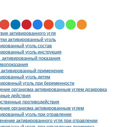
вие активированного угля
тки активированный уголь
вированный уголь состав
вированный уголь инструкция
ь активированный показания
ивопоказания
ь активированный применение
вированный уголь детям
вировнный уголь при беременности
ение организма активированным углем дозировка
чные действия
рственные противодействия
ение организма активированным углем
вированный уголь при отравлении
енение активированного угля при отравлении
вированный уголь при отравлении дозировка