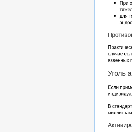
При 
тяже
для т
эндос
Противо
Практичес
случае ес
язвенных 
Уголь 
Если приме
индивидуа
В стандарт
миллиграмм
Активир