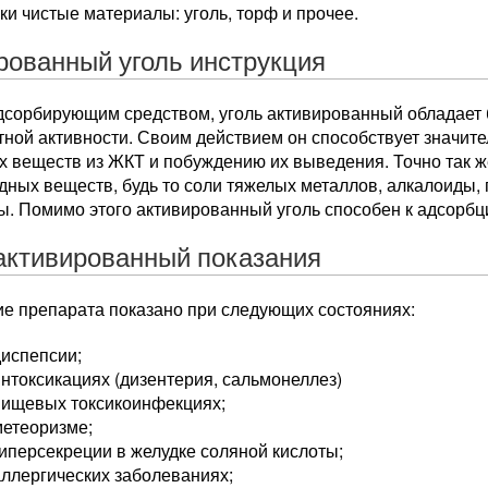
ки чистые материалы: уголь, торф и прочее.
рованный уголь инструкция
дсорбирующим средством, уголь активированный обладает 
тной активности. Своим действием он способствует значи
х веществ из ЖКТ и побуждению их выведения. Точно так ж
дных веществ, будь то соли тяжелых металлов, алкалоиды,
. Помимо этого активированный уголь способен к адсорбци
активированный показания
е препарата показано при следующих состояниях:
диспепсии;
нтоксикациях (дизентерия, сальмонеллез)
пищевых токсикоинфекциях;
метеоризме;
иперсекреции в желудке соляной кислоты;
ллергических заболеваниях;