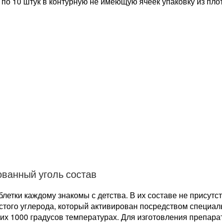
о 10 штук в контурную не имеющую ячеек упаковку из пло
ованный уголь состав
летки каждому знакомы с детства. В их составе не присутс
стого углерода, который активирован посредством специал
х 1000 градусов температурах. Для изготовления препара