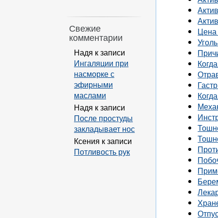
Акти
Акти
Свежие
Цена
комментарии
Угол
Надя
к записи
Прич
Ингаляции при
Когда
насморке с
Отра
эфирными
Гастр
маслами
Когда
Меха
Надя
к записи
Инст
После простуды
Тошн
закладывает нос
Тошн
Ксения
к записи
Прот
Потливость рук
Побо
Прим
Бере
Лека
Хран
Отпус