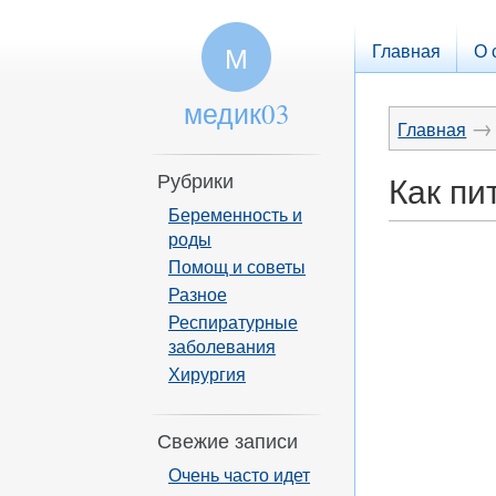
Главная
О 
М
медик03
→
Главная
Рубрики
Как пи
Беременность и
роды
Помощ и советы
Разное
Респиратурные
заболевания
Хирургия
Свежие записи
Очень часто идет