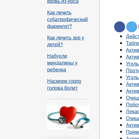
кровь из носа
Как лечить
субатрофический
фарингит?
Дейст
Как лечить зрр у
Табле
детей?
Акти
Набухли
Акти
миндалины у
Угол
ребенка
Прот
Угол
Насморк горло
Акти
голова болит
Акти
Очищ
Побо
Лека
Очищ
Акти
Прим
Акти