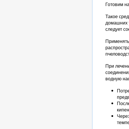
Готовим н
Такое сред
домашних у
следует со
Применять
распростра
пчеловодст
При лечени
соединения
водную нас
Потре
предв
После
кипен
Через
темп