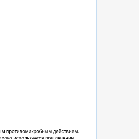
ным противомикробным действием.
ироко используется при лечении