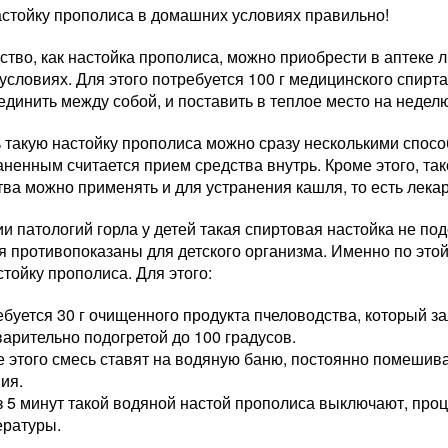
астойку прополиса в домашних условиях правильно!
ство, как настойка прополиса, можно приобрести в аптеке 
словиях. Для этого потребуется 100 г медицинского спирта
единить между собой, и поставить в теплое место на недел
 такую настойку прополиса можно сразу несколькими спос
ненным считается прием средства внутрь. Кроме этого, так
ва можно применять и для устранения кашля, то есть лека
и патологий горла у детей такая спиртовая настойка не под
 противопоказаны для детского организма. Именно по этой
тойку прополиса. Для этого:
буется 30 г очищенного продукта пчеловодства, который з
арительно подогретой до 100 градусов.
 этого смесь ставят на водяную баню, постоянно помешивая
ия.
 5 минут такой водяной настой прополиса выключают, про
ературы.