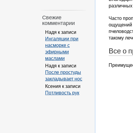
различных 
Свежие
Часто проп
комментарии
ощущений в
пчеловодст
Надя
к записи
такому ле
Ингаляции при
насморке с
Все о 
эфирными
маслами
Преимущест
Надя
к записи
После простуды
закладывает нос
Ксения
к записи
Потливость рук