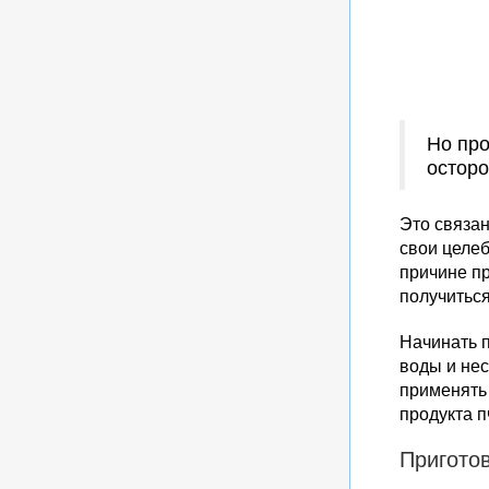
Но пр
остор
Это связан
свои целеб
причине пр
получиться
Начинать п
воды и нес
применять 
продукта п
Пригото