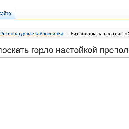
сайте
→
Респиратурные заболевания
Как полоскать горло насто
лоскать горло настойкой пропо