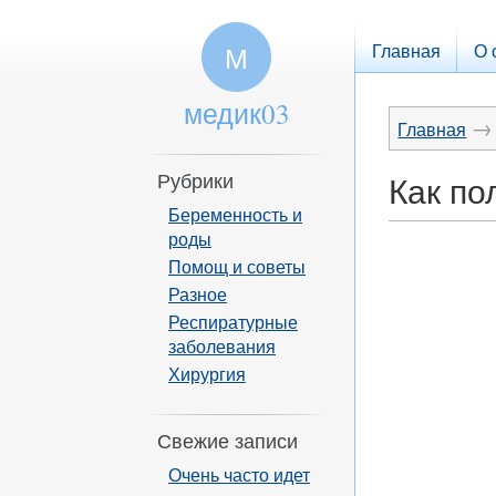
Главная
О 
М
медик03
→
Главная
Рубрики
Как по
Беременность и
роды
Помощ и советы
Разное
Респиратурные
заболевания
Хирургия
Свежие записи
Очень часто идет