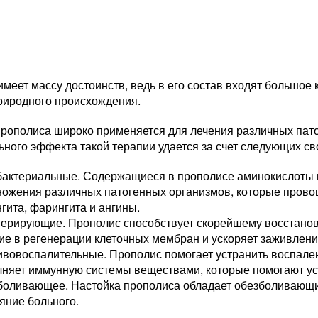
меет массу достоинств, ведь в его состав входят большое
риродного происхождения.
рополиса широко применяется для лечения различных пато
ного эффекта такой терапии удается за счет следующих св
бактериальные. Содержащиеся в прополисе аминокислоты 
ожения различных патогенных организмов, которые провоц
гита, фарингита и ангины.
нерирующие. Прополис способствует скорейшему восстанов
ие в регенерации клеточных мембран и ускоряет заживлени
вовоспалительные. Прополис помогает устранить воспалени
лняет иммунную системы веществами, которые помогают ус
боливающее. Настойка прополиса обладает обезболивающи
яние больного.