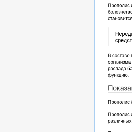
Прополис 
болезнетво
становится
Нередк
средст
В составе
организма
распада ба
функцию.
Показа
Прополис б
Прополис 
различных 