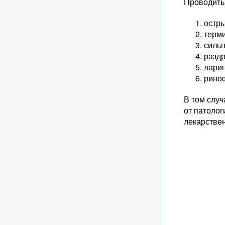
Проводить
остры
терми
сильн
раздр
ларин
рино
В том случ
от патолог
лекарстве