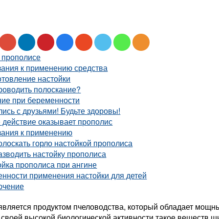
о прополисе
зания к применению средства
отовление настойки
роводить полоскание?
ние при беременности
ись с друзьями! Будьте здоровы!
 действие оказывает прополис
зания к применению
олоскать горло настойкой прополиса
азводить настойку прополиса
йка прополиса при ангине
енности применения настойки для детей
ючение
является продуктом пчеловодства, который обладает мощ
 своей высокой биологической активности такое веществ ш