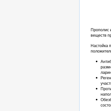
Прополис и
веществ п
Настойка п
положитель
Анти
размн
ларин
Реге
участ
Проти
напо
Обез
состо