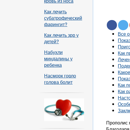
кровь из носа
Как лечить
субатрофический
фарингит?
Все 
Как лечить зрр у
Пока
детей?
Приг
Набухли
Как п
миндалины у
Лече
ребенка
Подел
Какое
Насморк горло
Пока
голова болит
Как п
Как р
Насто
Особ
Закл
Прополис 
Благодаря