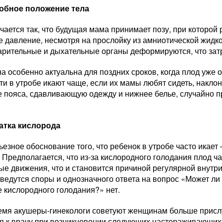
обное положение тела
чается так, что будущая мама принимает позу, при которо
 давление, несмотря на прослойку из амниотической жидкос
арительные и дыхательные органы деформируются, что затр
а особенно актуальна для поздних сроков, когда плод уже 
ти в утробе икают чаще, если их мамы любят сидеть, накло
 пояса, сдавливающую одежду и нижнее белье, случайно п
атка кислорода
езное обоснование того, что ребенок в утробе часто икает –
 Предполагается, что из-за кислородного голодания плод 
е движения, что и становится причиной регулярной внутри
 ведутся споры и однозначного ответа на вопрос «Может ли
 кислородного голодания?» нет.
ремя акушеры-гинекологи советуют женщинам больше прис
я к врачу при возникновении следующих настораживающих