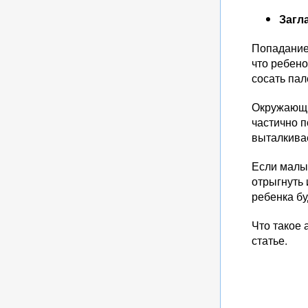
Загл
Попадание
что ребено
сосать пал
Окружающи
частично п
выталкивае
Если малы
отрыгнуть 
ребенка бу
Что такое
статье.