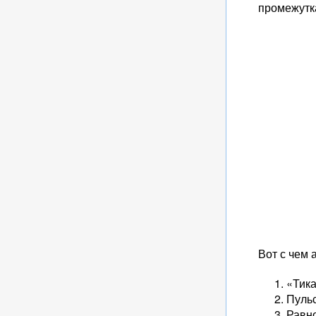
промежутк
Вот с чем
«Тика
Пульс
Равно