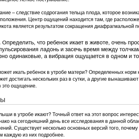
ние – следствие содрогания тельца плода, которое возника
 положения. Центр ощущений находится там, где расположе
 икота является результатом сокращения диафрагмальной п
.
Определить, что ребенок икает в животе, очень про
пульсирования ладонь и засечь время между толчка
но одинаковые, а вибрация ощущается в одном и том
может икать ребенок в утробе матери? Определенных норм 
жет достигать нескольких раз в сутки, а другие вынашивают
в это ощущение.
ны
лыши в утробе икают? Точный ответ на этот вопрос интерес
нако на сегодняшний день все исследования в данной обл
ний. Существует несколько основных версий того, почему 
м каждую из них подробнее.