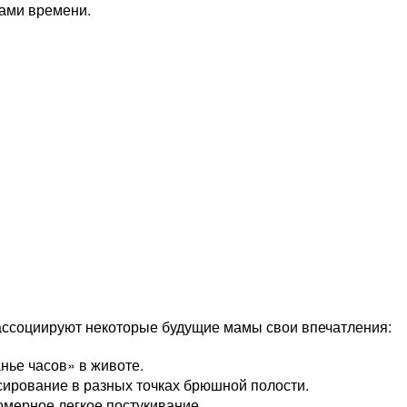
ами времени.
 ассоциируют некоторые будущие мамы свои впечатления:
нье часов» в животе.
ирование в разных точках брюшной полости.
мерное легкое постукивание.