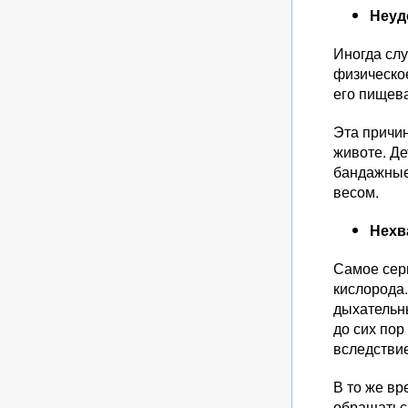
Неуд
Иногда слу
физическое
его пищев
Эта причин
животе. Де
бандажные
весом.
Нехв
Самое серь
кислорода.
дыхательны
до сих пор
вследствие
В то же в
обращатьс