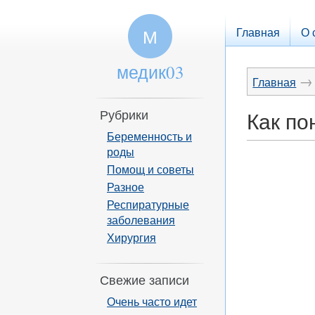
Главная
О 
М
медик03
→
Главная
Рубрики
Как по
Беременность и
роды
Помощ и советы
Разное
Респиратурные
заболевания
Хирургия
Свежие записи
Очень часто идет