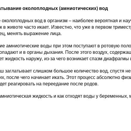
атывание околоплодных (амниотических) вод
 околоплодных вод в организм – наиболее вероятная и нау
к в животе часто икает. Известно, что уже в первом тримес
ец, менять выражение лица.
е амниотические воды при этом поступают в ротовую полос
опадают и в органы дыхания. После этого воздух, содержащ
т жидкость наружу, из-за чего возникает спазм диафрагмы
ш заглатывает слишком большое количество вод, спустя не
их, после чего начинает икать. Этот процесс абсолютно физ
дет реагировать на переедание после родов.
 амниотическая жидкость и как отходят воды у беременных