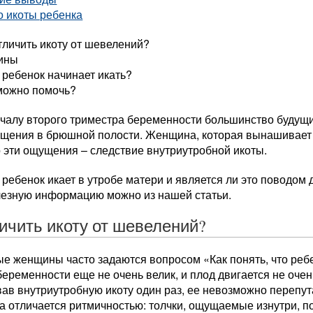
о икоты ребенка
тличить икоту от шевелений?
ины
 ребенок начинает икать?
можно помочь?
ачалу второго триместра беременности большинство будущ
щения в брюшной полости. Женщина, которая вынашивает
о эти ощущения – следствие внутриутробной икоты.
ребенок икает в утробе матери и является ли это поводом д
лезную информацию можно из нашей статьи.
личить икоту от шевелений?
е женщины часто задаются вопросом «Как понять, что ребе
беременности еще не очень велик, и плод двигается не оче
ав внутриутробную икоту один раз, ее невозможно перепут
та отличается ритмичностью: толчки, ощущаемые изнутри, 