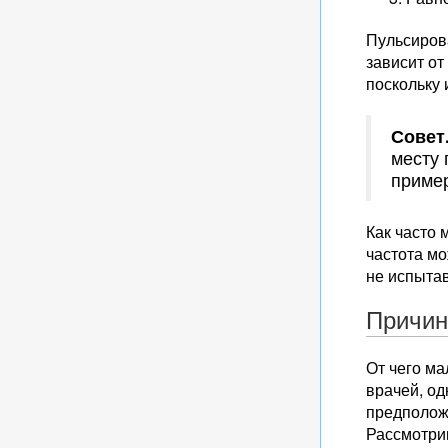
Пульсирова
зависит от
поскольку
Совет
месту 
пример
Как часто 
частота мо
не испыта
Причи
От чего ма
врачей, од
предположе
Рассмотри