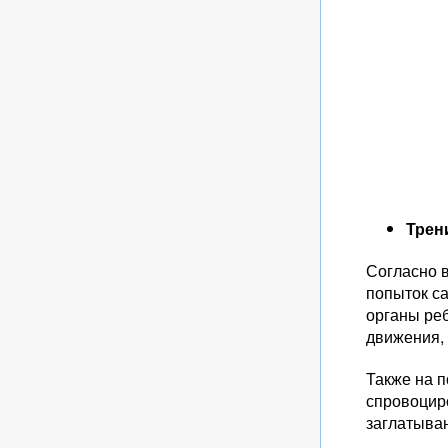
Трен
Согласно в
попыток са
органы ре
движения, 
Также на 
спровоциро
заглатыва