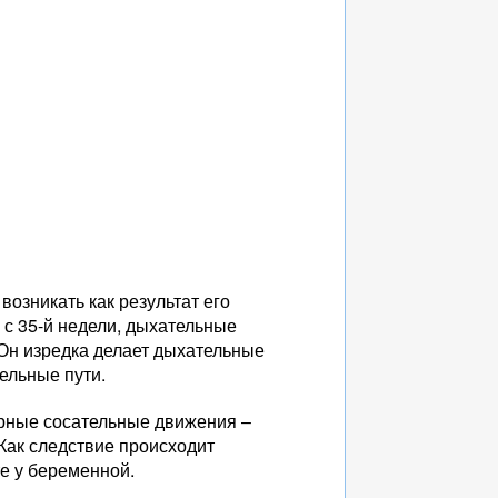
возникать как результат его
 с 35-й недели, дыхательные
 Он изредка делает дыхательные
ельные пути.
орные сосательные движения –
 Как следствие происходит
е у беременной.