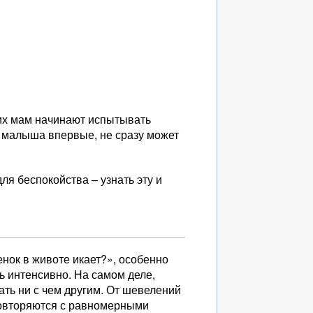
их мам начинают испытывать
 малыша впервые, не сразу может
ля беспокойства – узнать эту и
нок в животе икает?», особенно
нь интенсивно. На самом деле,
ать ни с чем другим. От шевелений
повторяются с равномерными