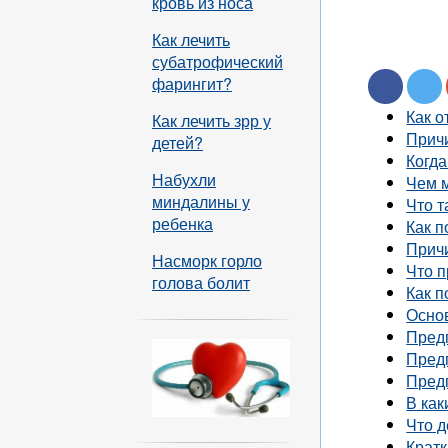
кровь из носа
Как лечить
субатрофический
фарингит?
Как о
Как лечить зрр у
Прич
детей?
Когда
Набухли
Чем 
миндалины у
Что т
ребенка
Как п
Причи
Насморк горло
Что 
голова болит
Как п
Осно
Пред
Пред
Пред
В как
Что д
Крат