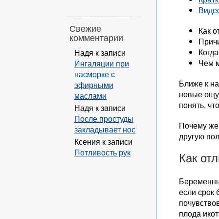
Виде
Свежие
Как о
комментарии
Прич
Когда
Надя
к записи
Чем 
Ингаляции при
насморке с
Ближе к н
эфирными
новые ощу
маслами
понять, чт
Надя
к записи
После простуды
Почему же 
закладывает нос
другую по
Ксения
к записи
Потливость рук
Как от
Беременны
если срок 
почувствов
плода ико