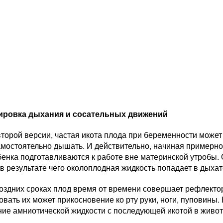
ировка дыхания и сосательных движений
торой версии, частая икота плода при беременности может 
мостоятельно дышать. И действительно, начиная примерно
бенка подготавливаются к работе вне материнской утробы.
в результате чего околоплодная жидкость попадает в дыхат
поздних сроках плод время от времени совершает рефлект
вать их может прикосновение ко рту руки, ноги, пуповины.
ние амниотической жидкости с последующей икотой в живот