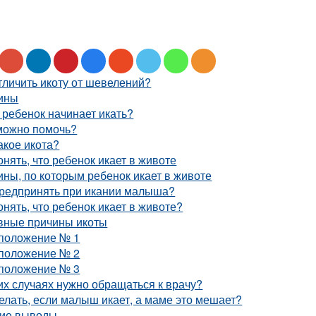
тличить икоту от шевелений?
ины
 ребенок начинает икать?
можно помочь?
акое икота?
онять, что ребенок икает в животе
ны, по которым ребенок икает в животе
предпринять при икании малыша?
онять, что ребенок икает в животе?
вные причины икоты
положение № 1
положение № 2
положение № 3
их случаях нужно обращаться к врачу?
елать, если малыш икает, а маме это мешает?
кие выводы