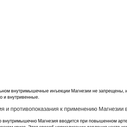
льном внутримышечные инъекции Магнезии не запрещены, и 
то и внутривенные.
ия и противопоказания к применению Магнезии
о внутримышечно Магнезия вводится при повышенном арт
еском кризе. Этот способ нормализации давления часто ис