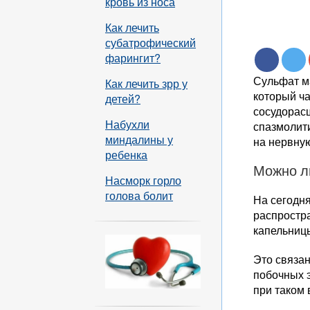
кровь из носа
Как лечить
субатрофический
фарингит?
Сульфат м
Как лечить зрр у
который ч
детей?
сосудорас
Набухли
спазмолит
миндалины у
на нервную
ребенка
Можно л
Насморк горло
голова болит
На сегодн
распростр
капельниц
Это связа
побочных 
при таком