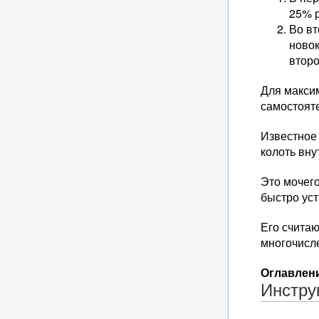
25% р
Во вт
новок
второ
Для макси
самостояте
Известное 
колоть вн
Это мочег
быстро ус
Его счита
многочисл
Оглавлени
Инстру