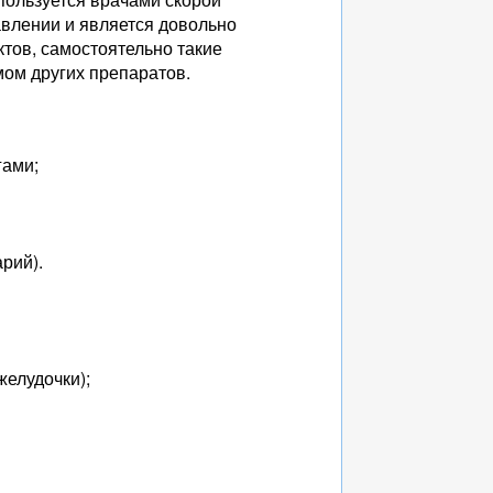
влении и является довольно
тов, самостоятельно такие
мом других препаратов.
гами;
рий).
желудочки);