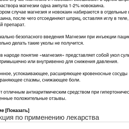
аствора магнезии одна ампула 1-2% новокаина.
ором случае магнезия и новокаин набираются в отдельные
аина, после чего отсоединяют шприц, оставляя иглу в теле,
й препарат.
мально безопасного введения Магнезии при инъекции паци
льно делать такие уколы не получится.
в народе понятие «магнезия» представляет собой укол су
утримышечно или внутривенно для снижения давления.
онное, успокаивающее, расширяющее кровеносные сосуды 
траняющее спазмы, снижающее боли.
ют отличным антиаритмическим средством при гипертоничес
енные положительные отзывы.
е [Показать]
кция по применению лекарства