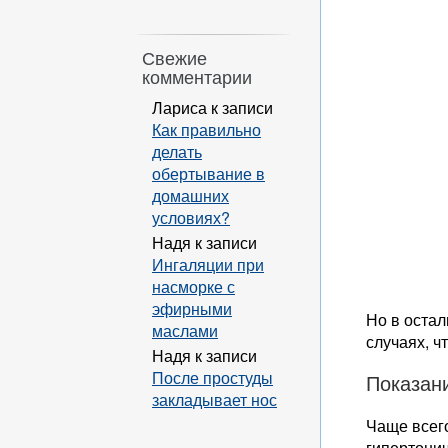
Свежие
комментарии
Лариса
к записи
Как правильно
делать
обертывание в
домашних
условиях?
Надя
к записи
Ингаляции при
насморке с
эфирными
Но в оста
маслами
случаях, ч
Надя
к записи
После простуды
Показан
закладывает нос
Чаще всег
гипертонич