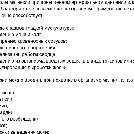
колы магнезии при повышенном артериальном давлении или
 благоприятное воздействие на организм. Применение лека
ечно способствует:
ю спазмов гладкой мускулатуры;
дению мочи и кала;
ирению кровеносных сосудов;
ию нервного напряжения;
ализации работы сердца;
ению из организма вредных веществ в виде токсинов или 
улированию выработки желчи.
зии можно вводить при нехватке в организме магния, а так
 мозга;
епсии;
мии;
ардии;
ного возбуждения;
ог;
ржки выведения мочи;