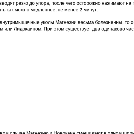
вводят резко до упора, после чего осторожно нажимают н
ть как можно медленнее, не менее 2 минут.
 внутримышечные уколы Магнезии весьма болезненны, то о
м или Лидокаином. При этом существует два одинаково ча
вом случае Магнезию и Новокаин смешивают в одном шприц