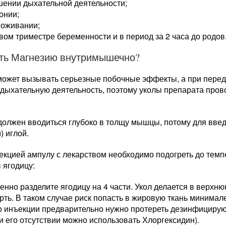
шении дыхательной деятельности;
онии;
воживании;
вом триместре беременности и в период за 2 часа до родов
оть Магнезию внутримышечно?
может вызывать серьезные побочные эффекты, а при передо
 дыхательную деятельность, поэтому уколы препарата пров
должен вводиться глубоко в толщу мышцы, потому для вве
) иглой.
екцией ампулу с лекарством необходимо подогреть до темп
 ягодицу:
нно разделите ягодицу на 4 части. Укол делается в верхню
рть. В таком случае риск попасть в жировую ткань минимале
о инъекции предварительно нужно протереть дезинфициру
и его отсутствии можно использовать Хлоргексидин).