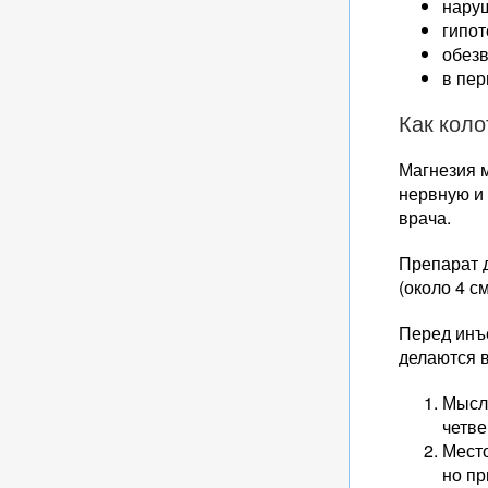
нару
гипот
обез
в пер
Как кол
Магнезия 
нервную и
врача.
Препарат 
(около 4 см
Перед инъ
делаются в
Мысле
четве
Мест
но пр