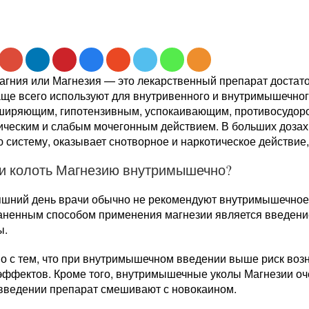
агния или Магнезия — это лекарственный препарат достато
аще всего используют для внутривенного и внутримышечног
ширяющим, гипотензивным, успокаивающим, противосудор
ическим и слабым мочегонным действием. В больших дозах
 систему, оказывает снотворное и наркотическое действие
и колоть Магнезию внутримышечно?
яшний день врачи обычно не рекомендуют внутримышечное
аненным способом применения магнезии является введени
ы.
но с тем, что при внутримышечном введении выше риск во
эффектов. Кроме того, внутримышечные уколы Магнезии оч
 введении препарат смешивают с новокаином.