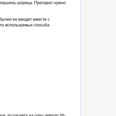
а поршень шприца. Препарат нужно
бычно ее вводят вместе с
сто используемых способа
е, из расчета на одну ампулу 20-