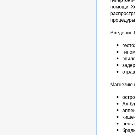
помощи. Х
распростр
процедуры
Введение 
гесто
гипом
эпиле
задер
отрав
Магнезию н
остро
AV-бл
аппе
кише
ректа
брад