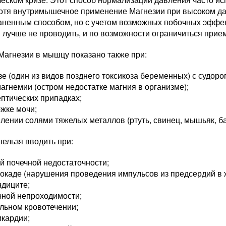
отя внутримышечное применение Магнезии при высоком да
аненным способом, но с учетом возможных побочных эффек
 лучше не проводить, и по возможности ограничиться прие
Магнезии в мышцу показано также при:
зе (один из видов позднего токсикоза беременных) с судоро
агнемии (остром недостатке магния в организме);
птических припадках;
жке мочи;
лении солями тяжелых металлов (ртуть, свинец, мышьяк, ба
ельзя вводить при:
й почечной недостаточности;
окаде (нарушения проведения импульсов из предсердий в 
ндиците;
чной непроходимости;
льном кровотечении;
икардии;