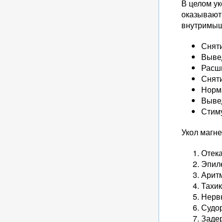
В целом у
оказывают
внутримыш
Сняти
Выве
Расш
Снят
Норм
Вывед
Стим
Укол магне
Отека
Эпил
Арит
Тахик
Нерв
Судор
Заде