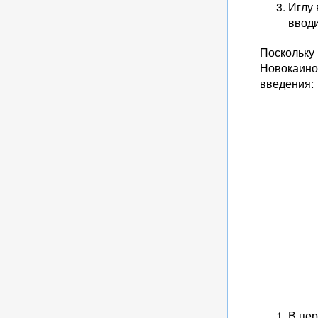
Иглу 
вводи
Поскольку
Новокаино
введения:
В пер