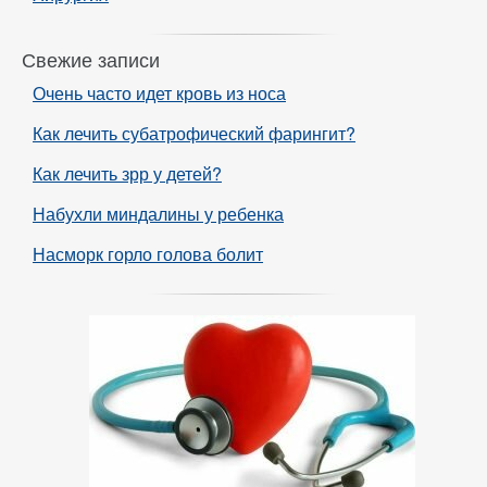
Свежие записи
Очень часто идет кровь из носа
Как лечить субатрофический фарингит?
Как лечить зрр у детей?
Набухли миндалины у ребенка
Насморк горло голова болит