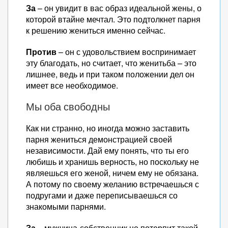
За
– он увидит в вас образ идеальной жены, о
которой втайне мечтал. Это подтолкнет парня
к решению жениться именно сейчас.
Против
– он с удовольствием воспринимает
эту благодать, но считает, что женитьба – это
лишнее, ведь и при таком положении дел он
имеет все необходимое.
Мы оба свободны
Как ни странно, но иногда можно заставить
парня жениться демонстрацией своей
независимости. Дай ему понять, что ты его
любишь и хранишь верность, но поскольку не
являешься его женой, ничем ему не обязана.
А потому по своему желанию встречаешься с
подругами и даже переписываешься со
знакомыми парнями.
За
– мужчина-собственник не потерпит такой