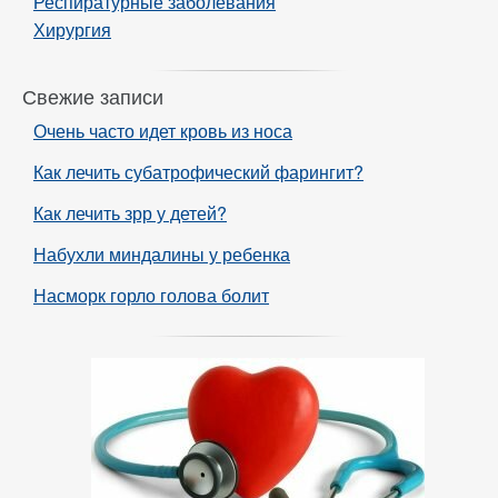
Респиратурные заболевания
Хирургия
Свежие записи
Очень часто идет кровь из носа
Как лечить субатрофический фарингит?
Как лечить зрр у детей?
Набухли миндалины у ребенка
Насморк горло голова болит