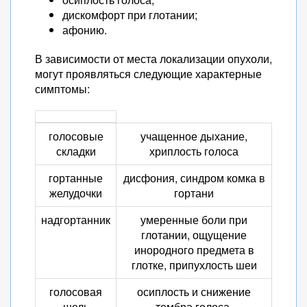
дискомфорт при глотании;
афонию.
В зависимости от места локализации опухоли,
могут проявляться следующие характерные
симптомы:
голосовые
учащенное дыхание,
складки
хриплость голоса
гортанные
дисфония, синдром комка в
желудочки
гортани
надгортанник
умеренные боли при
глотании, ощущение
инородного предмета в
глотке, припухлость шеи
голосовая
осиплость и снижение
щель
тембра голоса,