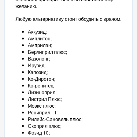
желанию.
Любую альтернативу стоит обсудить с врачом.
Аккузид;
Амплитон;
Амприлан;
Берлиприл плюс;
Вазолонг;
Ирузид;
Капозид;
Ко-Диротон;
Ко-ренитек;
Лизиноприл;
Листрил Плюс;
Моэкс плюс;
Рениприл ГТ;
Рилейс-Сановель плюс;
Скоприл плюс;
Фозид 10;