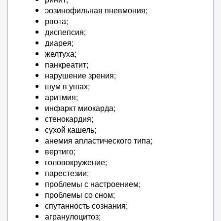
эозинофильная пневмония;
рвота;
диспепсия;
диарея;
желтуха;
панкреатит;
нарушение зрения;
шум в ушах;
аритмия;
инфаркт миокарда;
стенокардия;
сухой кашель;
анемия апластического типа;
вертиго;
головокружение;
парестезии;
проблемы с настроением;
проблемы со сном;
спутанность сознания;
агранулоцитоз;