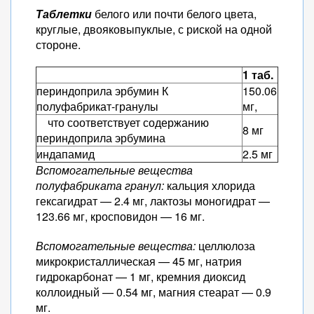
Таблетки
белого или почти белого цвета,
круглые, двояковыпуклые, с риской на одной
стороне.
1 таб.
периндоприла эрбумин К
150.06
полуфабрикат-гранулы
мг,
что соответствует содержанию
8 мг
периндоприла эрбумина
индапамид
2.5 мг
Вспомогательные вещества
полуфабриката гранул:
кальция хлорида
гексагидрат — 2.4 мг, лактозы моногидрат —
123.66 мг, кросповидон — 16 мг.
Вспомогательные вещества:
целлюлоза
микрокристаллическая — 45 мг, натрия
гидрокарбонат — 1 мг, кремния диоксид
коллоидный — 0.54 мг, магния стеарат — 0.9
мг.