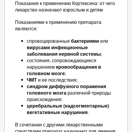
Показания к применению Кортексина: от чего
лекарство назначают взрослым и детям
Показаниями к применению препарата
являются:
спровоцированные
бактериями
или
вирусами инфекционные
заболевания нервной системы
;
состояния, сопровождающиеся
нарушением
кровообращения в
головном мозге
;
ЧМТ
и ее последствия;
синдром диффузного поражения
головного мозга
различной природы
происхождения;
церебральные (надсегментарные)
вегетативные нарушения
.
В сочетании с другими лекарственными
средствами препарат назначают для лечения