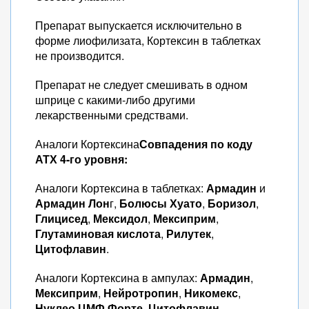
Препарат выпускается исключительно в
форме лиофилизата, Кортексин в таблетках
не производится.
Препарат не следует смешивать в одном
шприце с какими-либо другими
лекарственными средствами.
Аналоги Кортексина
Совпадения по коду
АТХ 4-го уровня:
Аналоги Кортексина в таблетках:
Армадин
и
Армадин Лон
г,
Болюсы Хуато
,
Боризол
,
Глицисед
,
Мексидол
,
Мексиприм
,
Глутаминовая кислота
,
Рилутек
,
Цитофлавин
.
Аналоги Кортексина в ампулах:
Армадин
,
Мексиприм
,
Нейротропин
,
Никомекс
,
Нуклео ЦМФ Форте
,
Цитофлавин
.