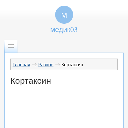
М
медик03
→
→
Главная
Разное
Кортаксин
Кортаксин