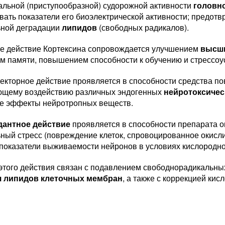
альной (приступообразной) судорожной активности
головно
вать показатели его биоэлектрической активности; предот
ьной деградации
липидов
(свободных радикалов).
е действие Кортексина сопровождается улучшением
высш
м памяти, повышением способности к обучению и стрессоу
екторное действие проявляется в способности средства п
щему воздействию различных эндогенных
нейротоксичес
ие эффекты нейротропных веществ.
дантное действие
проявляется в способности препарата о
ьный стресс (повреждение клеток, спровоцированное окисл
показатели выживаемости нейронов в условиях кислородно
этого действия связан с подавлением свободнорадикальны
я липидов клеточных мембран
, а также с коррекцией ки