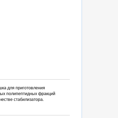
шка для приготовления
имых полипептидных фракций
ачестве стабилизатора.