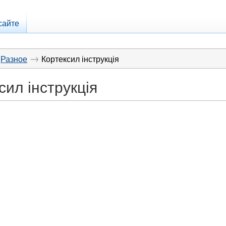
сайте
→
Разное
Кортексил інструкція
сил інструкція