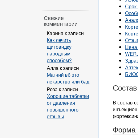
Срок 
Особ
Свежие
Анал
комментарии
Корт
Карина
к записи
Корте
Как лечить
Отзы
щитовидку
Цена 
народным
WER
способом?
Здра
Апте
Алла
к записи
БИО
Магний в6 это
лекарство или бад
Состав
Роза
к записи
Хорошие таблетки
В состав 
от давления
инъекцион
повышенного
(кортексин
отзывы
Форма 