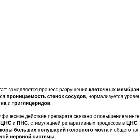
ьтат: замедляется процесс разрушения
клеточных мембра
тся
проницаемость стенок сосудов
, нормализуется уров
ина
и
триглицеридов
.
ифическое действие препарата связано с повышением инт
 ЦНС
и
ПНС
, стимуляцией репаративных процессов в
ЦНС
коры больших полушарий головного мозга
и общего то
вной нервной системы
.