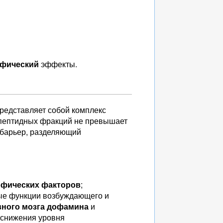
ифический
эффекты.
представляет собой комплекс
ипептидных фракций не превышает
й барьер, разделяющий
офических факторов
;
ые функции возбуждающего и
вного мозга дофамина
и
 снижения уровня