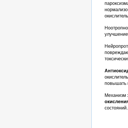
пароксизм
нормализо
окислител
Ноотропно
улучшение
Нейропрот
повреждаю
токсическ
Антиокси
окислител
повышать 
Механизм 
окислени
состояний.