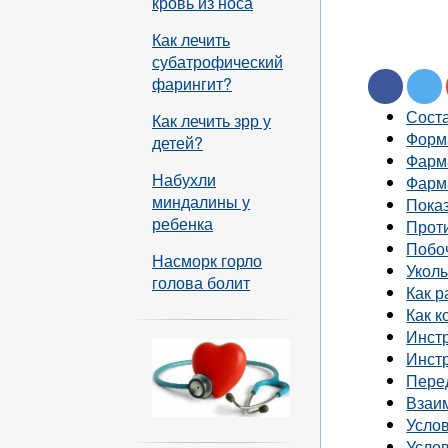
кровь из носа
Как лечить
субатрофический
фарингит?
Сост
Как лечить зрр у
Форм
детей?
Фарм
Набухли
Фарм
миндалины у
Показ
ребенка
Прот
Побо
Насморк горло
Уколы
голова болит
Как р
Как к
Инст
Инстр
Пере
Взаи
Усло
Усло