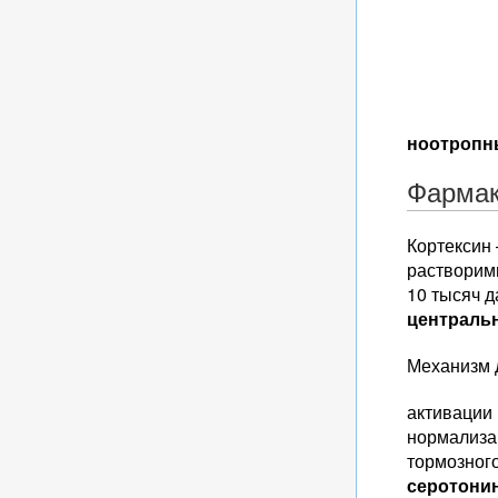
ноотропн
Фармак
Кортексин 
растворим
10 тысяч д
централь
Механизм д
активации
нормализа
тормозног
серотони