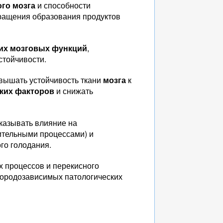
го мозга
и способности
вращения образования продуктов
их мозговых функций
,
стойчивости.
овышать устойчивость ткани
мозга
к
ких факторов
и снижать
казывать влияние на
ительными процессами) и
го голодания.
х процессов и перекисного
слородозависимых патологических