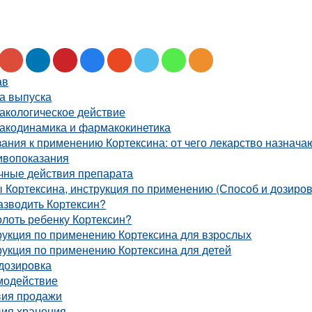
ав
а выпуска
акологическое действие
акодинамика и фармакокинетика
ания к применению Кортексина: от чего лекарство назнача
ивопоказания
чные действия препарата
 Кортексина, инструкция по применению (Способ и дозиров
азводить Кортексин?
олоть ребенку Кортексин?
рукция по применению Кортексина для взрослых
укция по применению Кортексина для детей
дозировка
модействие
вия продажи
вия хранения