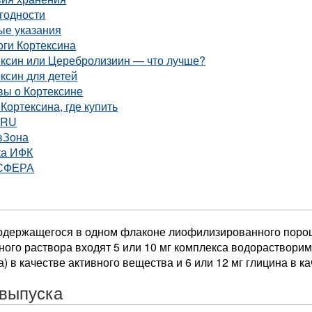
годности
ые указания
оги Кортексина
ексин или Церебролизиин — что лучше?
ксин для детей
вы о Кортексине
Кортексина, где купить
.RU
вЗона
ка ИФК
СФЕРА
содержащегося в одном флаконе лиофилизированного поро
ного раствора входят 5 или 10 мг комплекса водораствор
а) в качестве активного вещества и 6 или 12 мг глицина в к
выпуска