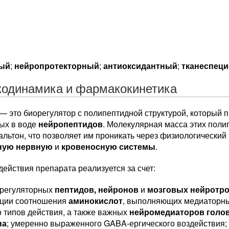
ый
;
нейропротекторный
;
антиоксидантный
;
тканеспец
одинамика и фармакокинетика
— это биорегулятор с полипептидной структурой, который 
ых в воде
нейропептидов
. Молекулярная масса этих пол
альтон, что позволяет им проникать через физиологически
ную нервную
и
кровеносную системы
.
ействия препарата реализуется за счет:
 регуляторных
пептидов, нейронов
и
мозговых нейротр
ции соотношения
аминокислот
, выполняющих медиаторн
о типов действия, а также важных
нейромедиаторов голо
на
; умеренно выраженного GABA-ергического воздействия;