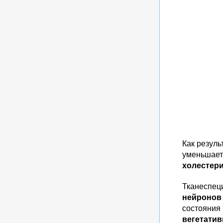
Как резул
уменьшае
холестер
Тканеспец
нейронов
состояния
вегетати