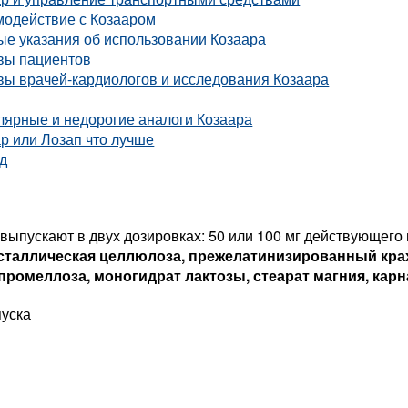
модействие с Козааром
ые указания об использовании Козаара
вы пациентов
вы врачей-кардиологов и исследования Козаара
лярные и недорогие аналоги Козаара
р или Лозап что лучше
д
 выпускают в двух дозировках: 50 или 100 мг действующег
таллическая целлюлоза, прежелатинизированный крах
ипромеллоза, моногидрат лактозы, стеарат магния, кар
уска