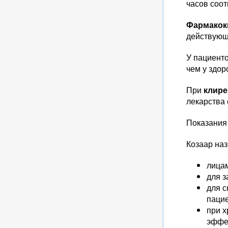
часов соот
Фармакок
действующе
У пациент
чем у здо
При
клире
лекарства
Показания
Козаар на
лица
для 
для с
паци
при х
эффе