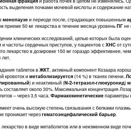
ионная фракция
и работа почек в целом не изменялись. О
ость выделения почками мочевой кислоты и содержание нат
 в
менопаузе
и периоде после, страдающих повышенным
а
м приеме 50 мг лекарства в течение месяца уровень
ПГ
не 
дении клинических исследований, целью которых была оцен
 и частоты сердечных приступов, у пациентов с
ХНС
от сут
что лекарство в дозировке 150 мг гораздо эффективнее, че
 лет.
адания таблеток в
ЖКТ
, активный компонент Козаара хорош
ый кровоток и
метаболизируется
(14 %) в тканях печени.
Л
илированный
) и неактивный (
N-2-тетразол-глюкуронид
)
м
ь составляет около 30%. Максимальная концентрация Лоза
литов – через 3,5 часа.
Фармакокинетические
параметры н
имеет очень высокую степень связывания с белками плазм
не проникает через
гематоэнцефалический барьер
.
лекарство в виде метаболитов или в неизменном виде почка