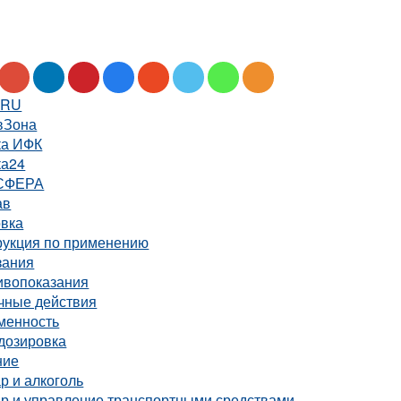
.RU
вЗона
ка ИФК
ка24
СФЕРА
ав
овка
рукция по применению
зания
ивопоказания
чные действия
менность
дозировка
ние
р и алкоголь
ар и управление транспортными средствами