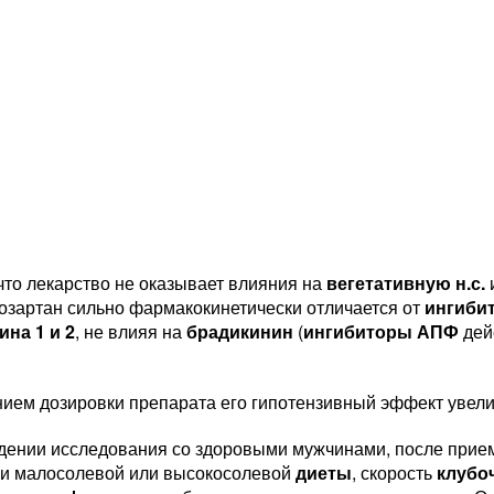
что лекарство не оказывает влияния на
вегетативную н.с.
Лозартан сильно фармакокинетически отличается от
ингиби
ина 1 и 2
, не влияя на
брадикинин
(
ингибиторы АПФ
дей
нием дозировки препарата его гипотензивный эффект увели
дении исследования со здоровыми мужчинами, после прием
и малосолевой или высокосолевой
диеты
, скорость
клубо