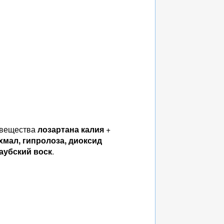
о вещества
лозартана калия
+
мал, гипролоза, диоксид
наубский воск
.