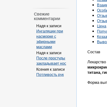
Взаи
Особ
Свежие
Отзы
комментарии
Отзы
Надя
к записи
Цена
Ингаляции при
Попу
насморке с
Козаа
эфирными
Выво
маслами
Состав
Надя
к записи
После простуды
Лекарство
закладывает нос
микрокрис
Ксения
к записи
титана, г
Потливость рук
Форма вып