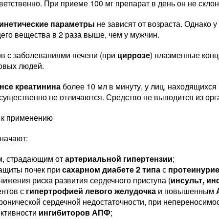
ветственно. При приеме 100 мг препарат в день он не скло
инетические параметры
не зависят от возраста. Однако
го вещества в 2 раза выше, чем у мужчин.
ов с заболеваниями печени (при
циррозе
) плазменные конц
ровых людей.
нсе креатинина
более 10 мл в минуту, у лиц, находящихся
 существенно не отличаются. Средство не выводится из ор
 к применению
значают:
м, страдающим от
артериальной гипертензии
;
защиты почек при
сахарном диабете
2 типа
с
протеинури
нижения риска развития сердечного приступа (
инсульт, ин
ентов с
гипертрофией левого желудочка
и повышенным
ронической сердечной недостаточности, при непереносимо
ктивности
ингибиторов АПФ
;