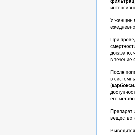
фильтрац
интенсивн
У женщин
ежедневно
При прове
смертности
доказано, 
в течение 4
После поп
в системн
(
карбокс
доступност
его метабо
Препарат 
вещество 
Выводится 