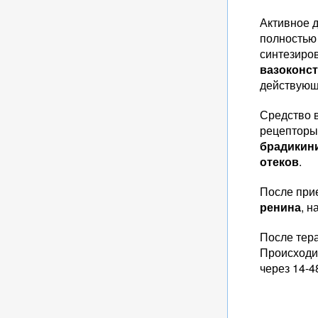
Активное 
полностью
синтезиров
вазоконс
действующ
Средство 
рецепторы
брадикин
отеков
.
После при
ренина
, н
После тер
Происходи
через 14-4