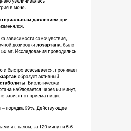
днако увеличивалась
рия в моче.
ртериальным давлением
,при
изменялся.
ка зависимости самочувствия,
очной дозировки
лозартана
, было
м 50 мг. Исследования проводились
о и быстро всасывается, проникает
озартан
образует активный
етаболиты
. Биологическая
ртана наблюдается через 60 минут,
е зависят от приема пищи.
ы – порядка 99%. Действующее
ми и с калом, за 120 минут и 5-6