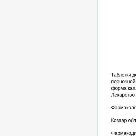
Таблетки д
пленочной 
форма капл
Лекарство 
Фармаколо
Козаар об
Фармакоди