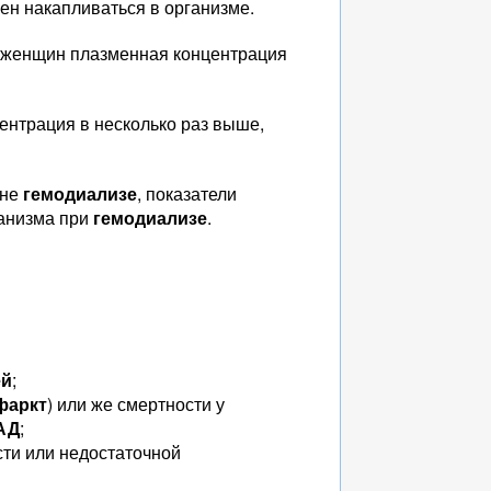
нен накапливаться в организме.
 у женщин плазменная концентрация
ентрация в несколько раз выше,
 не
гемодиализе
, показатели
ганизма при
гемодиализе
.
ей
;
фаркт
) или же смертности у
АД
;
сти или недостаточной