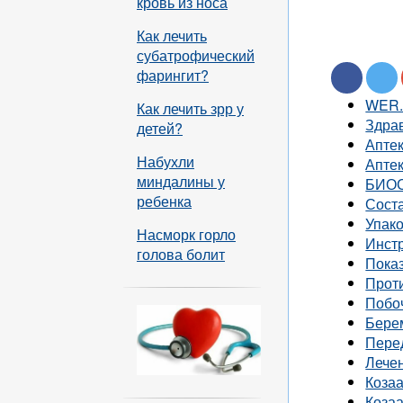
кровь из носа
Как лечить
субатрофический
фарингит?
WER
Как лечить зрр у
Здра
детей?
Апте
Набухли
Апте
миндалины у
БИО
ребенка
Сост
Упак
Насморк горло
Инст
голова болит
Пока
Прот
Побо
Бере
Пере
Лече
Козаа
Коза