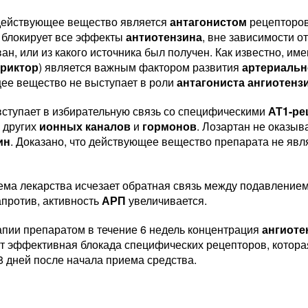
действующее вещество является
антагонистом
рецепторо
 блокирует все эффекты
антиотензина
, вне зависимости о
ан, или из какого источника был получен. Как известно, им
триктор
) является важным фактором развития
артериальн
ее вещество не выступает в роли
антагониста ангиотенз
вступает в избирательную связь со специфическими
АТ1-ре
 других
ионных каналов
и
гормонов
. Лозартан не оказыв
ин
. Доказано, что действующее вещество препарата не яв
ема лекарства исчезает обратная связь между подавление
апротив, активность
АРП
увеличивается.
апии препаратом в течение 6 недель концентрация
ангиоте
т эффективная блокада специфических рецепторов, котора
8 дней после начала приема средства.