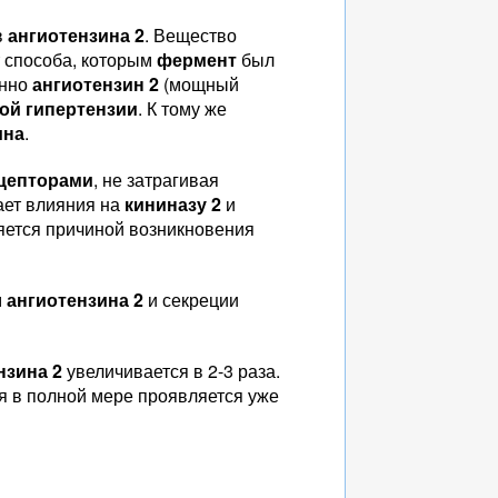
в
ангиотензина 2
. Вещество
т способа, которым
фермент
был
енно
ангиотензин 2
(мощный
ой гипертензии
. К тому же
ина
.
цепторами
, не затрагивая
ает влияния на
кининазу 2
и
ляется причиной возникновения
м
ангиотензина 2
и секреции
нзина 2
увеличивается в 2-3 раза.
я в полной мере проявляется уже