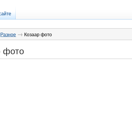
сайте
→
Разное
Козаар фото
р фото