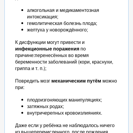
алкогольная и медикаментозная
интоксикация;
гемолитическая болезнь плода;
желтуха у новорождённого;
К дисфункции могут привести и
инфекционные поражения
по
причине:перенесённых во время
беременности заболеваний (кори, краснухи,
гриппа и т. п.);
Повредить мозг
механическим путём
можно
при:
плодоизгоняющих манипуляциях;
затяжных родах;
внутричерепных кровоизлияниях.
Даже если у ребёнка не наблюдалось ничего
из вышеперечисленного, после рождения