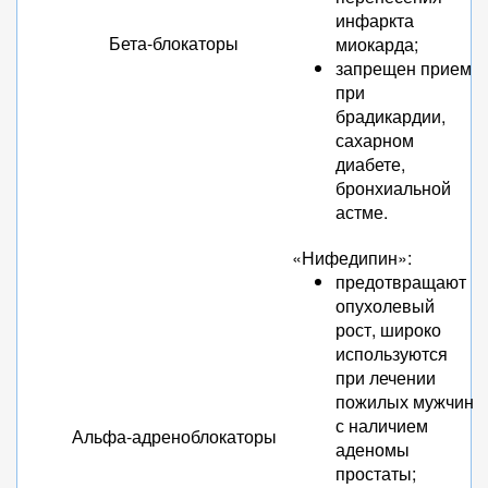
инфаркта
Бета-блокаторы
миокарда;
запрещен прием
при
брадикардии,
сахарном
диабете,
бронхиальной
астме.
«Нифедипин»:
предотвращают
опухолевый
рост, широко
используются
при лечении
пожилых мужчин
с наличием
Альфа-адреноблокаторы
аденомы
простаты;