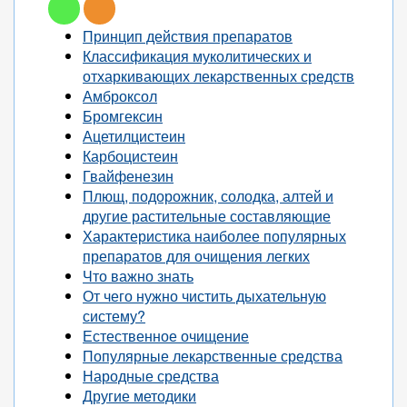
Принцип действия препаратов
Классификация муколитических и
отхаркивающих лекарственных средств
Амброксол
Бромгексин
Ацетилцистеин
Карбоцистеин
Гвайфенезин
Плющ, подорожник, солодка, алтей и
другие растительные составляющие
Характеристика наиболее популярных
препаратов для очищения легких
Что важно знать
От чего нужно чистить дыхательную
систему?
Естественное очищение
Популярные лекарственные средства
Народные средства
Другие методики