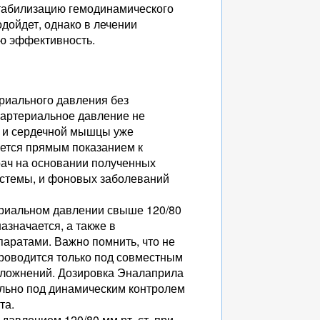
табилизацию гемодинамического
дойдет, однако в лечении
ую эффективность.
риального давления без
и артериальное давление не
а и сердечной мышцы уже
яется прямым показанием к
рач на основании полученных
системы, и фоновых заболеваний
ериальном давлении свыше 120/80
азначается, а также в
паратами. Важно помнить, что не
проводится только под совместным
осложнений. Дозировка Эналаприла
ально под динамическим контролем
та.
давлением 120/80 мм рт. ст. при