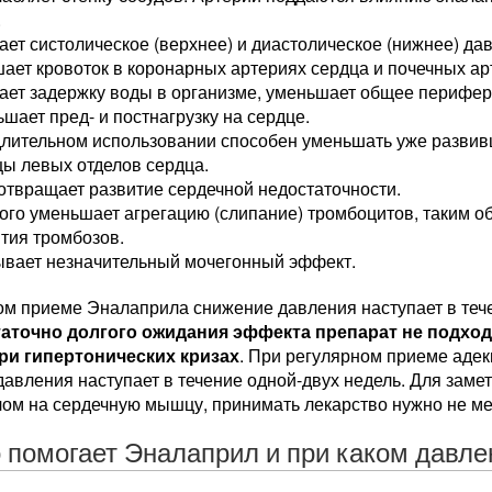
.
ет систолическое (верхнее) и диастолическое (нижнее) да
ает кровоток в коронарных артериях сердца и почечных ар
ает задержку воды в организме, уменьшает общее перифер
шает пред- и постнагрузку на сердце.
длительном использовании способен уменьшать уже разви
ы левых отделов сердца.
твращает развитие сердечной недостаточности.
го уменьшает агрегацию (слипание) тромбоцитов, таким о
тия тромбозов.
ывает незначительный мочегонный эффект.
м приеме Эналаприла снижение давления наступает в тече
таточно долгого ожидания эффекта препарат не подход
ри гипертонических кризах
. При регулярном приеме аде
давления наступает в течение одной-двух недель. Для зам
ом на сердечную мышцу, принимать лекарство нужно не ме
о помогает Эналаприл и при каком давле