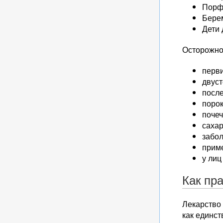
Порф
Берем
Дети 
Осторожно
перв
двуст
после
порок
почеч
сахар
забол
прим
у лиц
Как пр
Лекарство
как единст