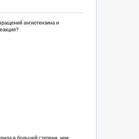
вращений ангиотензина и
реакция?
прила в большей степени, чем