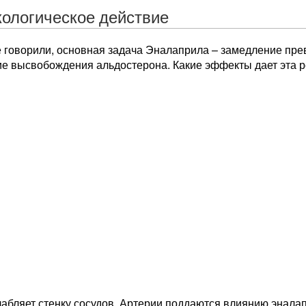
ологическое действие
е говорили, основная задача Эналаприла – замедление пре
е высвобождения альдостерона. Какие эффекты дает эта 
абляет стенку сосудов. Артерии поддаются влиянию энала