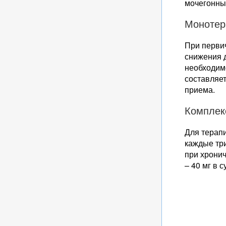
мочегонны
Монотер
При перви
снижения д
необходим
составляет
приема.
Комплек
Для терапи
каждые три
при хронич
– 40 мг в с