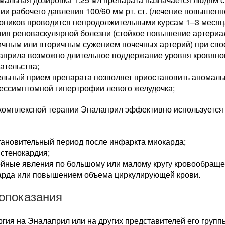
ии рабочего давления 100/60 мм рт. ст. (лечение повышенн
тоников проводится непродолжительными курсам 1–3 месяц
пия реноваскулярной болезни (стойкое повышение артериа
ичным или вторичным сужением почечных артерий) при св
априла возможно длительное поддержание уровня кровяног
ательства;
ельный прием препарата позволяет приостановить аномал
ессимптомной гипертрофии левого желудочка;
 комплексной терапии Эналаприл эффективно используется
тановительный период после инфаркта миокарда;
стенокардия;
ойные явления по большому или малому кругу кровообращ
арда или повышением объема циркулирующей крови.
опоказания
гия на Эналаприл или на других представителей его групп