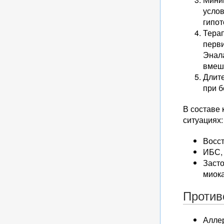
услов
гипо
Тера
перв
Энал
вмеш
Длит
при б
В составе
ситуациях:
Восс
ИБС, 
Заст
миок
Против
Аллер