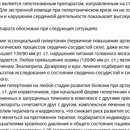
 является гипотензивным препаратом, направленным на с
Для экстренной помощи при гипертоническом кризе он не по
ии и нарушении сердечной деятельности показывает высок
парата обоснован при следующих ситуациях:
ние эссенциальной гипертонии (первичное повышение арте
огических процессов сердечно-сосудистой сети), даже есл
шает 130/90 мм рт. ст. нарушения питания головного мозг
даются. Любое превышение нормы (120/80 мм рт. ст.) явл
чению Эналаприла. Дозировку и курс лечения подбирает в
ьтатов исследования о состоянии сердечно-сосудистой и 
ого;
ие гипертонии на любой стадии развития болезни при арт
. ст. для нормотоников, при начальной форме гипертензии н
ненных и запущенных течениях в комплексе с другими пре
репараты сочетаются друг с другом, комплексное лечение 
олем терапевта и кардиолога, что снижает риск развития 
 меняться на протяжении терапии, подбирается индивиду
казателями кровяного давления и общего состояния пациен
альная дозировка 1.25 мл препарата назначается людям с 