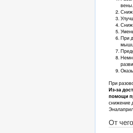
вены
Снижа
Улучш
Сниж
Умень
При 
мышц
Предо
Немно
разви
Оказ
При разово
Из-за дос
помощи п
снижение 
Эналаприл
От чег