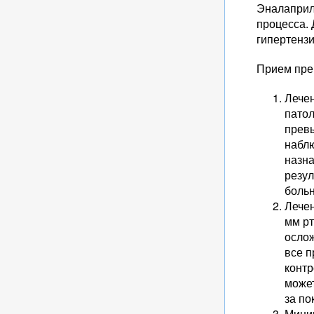
Эналаприл
процесса. 
гипертенз
Прием пре
Лече
патол
превы
наблю
назна
резул
больн
Лечен
мм рт
ослож
все п
контр
может
за по
Миним