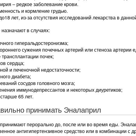
ирия – редкое заболевание крови.
енность и кормление грудью.
до18 лет, из-за отсутствия исследований лекарства в данно
 назначают в случаях:
ичного гиперальдостеронизма;
ороннего сужения почечных артерий или стеноза артерии е
 трансплантации почек;
ов сердца;
ной и печеночной недостаточности;
ного диабета;
еваний сосудов головного мозга;
енения иммунодепрессантов и некоторых диуретиков;
 старше 65 лет.
авильно принимать Эналаприл
 принимают перорально до, после или во время еды. Энал
венное антигипертензивное средство или в комбинации с д