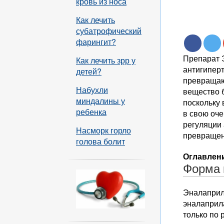
кровь из носа
Как лечить
субатрофический
фарингит?
Препарат 
Как лечить зрр у
антигиперт
детей?
превращающ
Набухли
вещество 
миндалины у
поскольку 
ребенка
в свою оче
регуляции
Насморк горло
превращени
голова болит
Оглавлени
Форма 
Эналаприл 
эналаприла
только по 