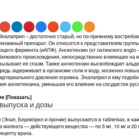
Эналаприл – достаточно старый, но по-прежнему востреб
ензивный препарат. Он относится к представителям группы
его фермента (иАПФ). Ангиотензин (от латинского angio – 
белкового происхождения, непосредственно влияющее на м
вызывает ее спазм. Также ангиотензин высвобождает альдо
редь задерживает в организме соли и воду, косвенно повы
 артериального давления огромна. Эналаприл и ему подоб
я ангиотензина, уменьшая его влияние на сосудистое рус
е [Показать]
выпуска и дозы
(Энап, Берлиприл и прочие) выпускается в таблетках, в ка
 малеата — действующего вещества — по 5 мг, 10 мг и 20 м
рецепту врача.