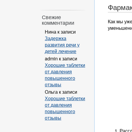
Фармак
Свежие
Как мы уж
комментарии
уменьшени
Нина
к записи
Задержка
развития речи у
детей лечение
admin
к записи
Хорошие таблетки
от давления
повышенного
отзывы
Ольга
к записи
Хорошие таблетки
от давления
повышенного
отзывы
Рассл