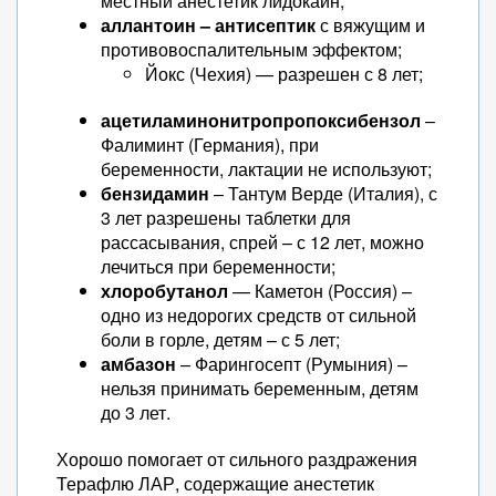
местный анестетик лидокаин;
аллантоин – антисептик
с вяжущим и
противовоспалительным эффектом;
Йокс (Чехия) — разрешен с 8 лет;
ацетиламинонитропропоксибензол
–
Фалиминт (Германия), при
беременности, лактации не используют;
бензидамин
– Тантум Верде (Италия), с
3 лет разрешены таблетки для
рассасывания, спрей – с 12 лет, можно
лечиться при беременности;
хлоробутанол
— Каметон (Россия) –
одно из недорогих средств от сильной
боли в горле, детям – с 5 лет;
амбазон
– Фарингосепт (Румыния) –
нельзя принимать беременным, детям
до 3 лет.
Хорошо помогает от сильного раздражения
Терафлю ЛАР, содержащие анестетик