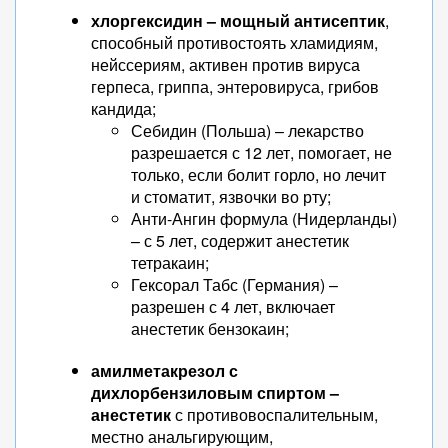
хлоргексидин – мощный антисептик
,
способный противостоять хламидиям,
нейссериям, активен против вируса
герпеса, гриппа, энтеровируса, грибов
кандида;
Себидин (Польша) – лекарство
разрешается с 12 лет, помогает, не
только, если болит горло, но лечит
и стоматит, язвочки во рту;
Анти-Ангин формула (Нидерланды)
– с 5 лет, содержит анестетик
тетракаин;
Гексорал Табс (Германия) –
разрешен с 4 лет, включает
анестетик бензокаин;
амилметакрезол с
дихлорбензиловым спиртом –
анестетик
с противовоспалительным,
местно анальгирующим,