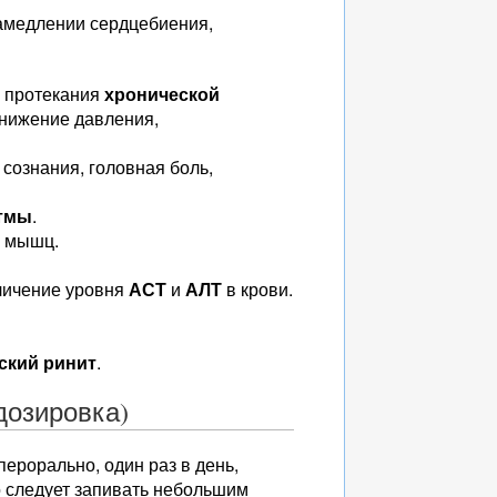
замедлении сердцебиения,
е протекания
хронической
снижение давления,
сознания, головная боль,
стмы
.
ь мышц.
еличение уровня
АСТ
и
АЛТ
в крови.
ский ринит
.
дозировка)
ерорально, один раз в день,
о следует запивать небольшим