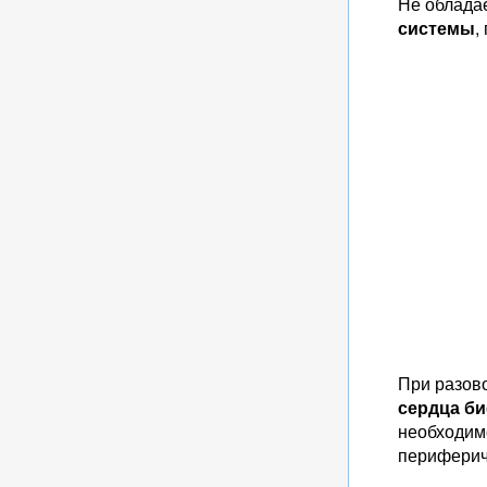
Не облада
системы
,
При разов
сердца
би
необходим
периферич