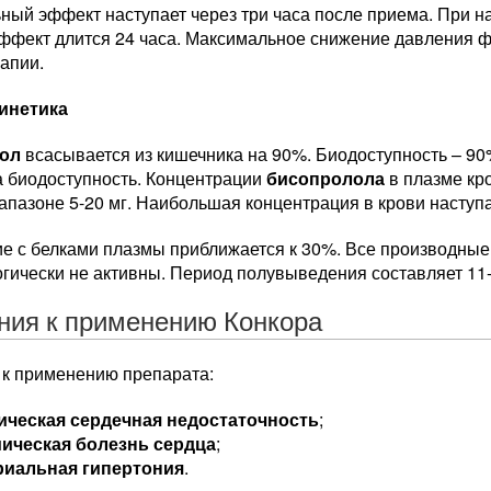
ный эффект наступает через три часа после приема. При 
эффект длится 24 часа. Максимальное снижение давления ф
апии.
инетика
ол
всасывается из кишечника на 90%. Биодоступность – 90
а биодоступность. Концентрации
бисопролола
в плазме кр
апазоне 5-20 мг. Наибольшая концентрация в крови наступа
е с белками плазмы приближается к 30%. Все производные
гически не активны. Период полувыведения составляет 11-
ния к применению Конкора
 к применению препарата:
ическая сердечная недостаточность
;
ическая болезнь сердца
;
риальная гипертония
.