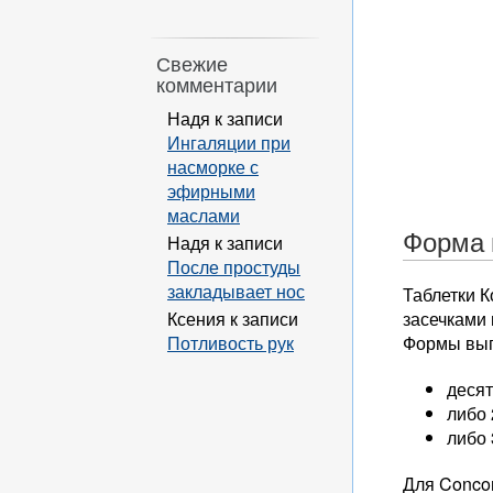
Свежие
комментарии
Надя
к записи
Ингаляции при
насморке с
эфирными
маслами
Форма 
Надя
к записи
После простуды
закладывает нос
Таблетки 
Ксения
к записи
засечками 
Потливость рук
Формы выпу
десят
либо 
либо 
Для Conco