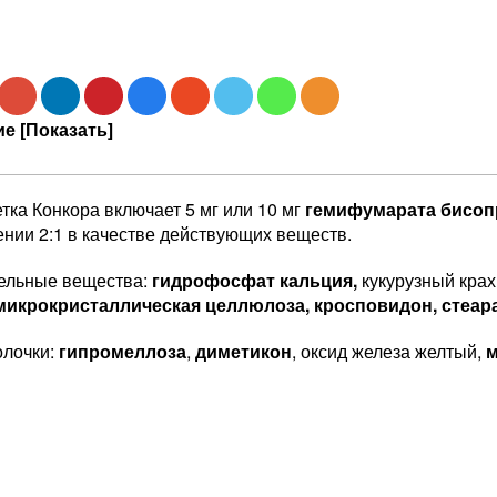
е [Показать]
тка Конкора включает 5 мг или 10 мг
гемифумарата бисоп
нии 2:1 в качестве действующих веществ.
ельные вещества:
гидрофосфат кальция,
кукурузный кра
микрокристаллическая целлюлоза, кросповидон, стеара
олочки:
гипромеллоза
,
диметикон
, оксид железа желтый,
м