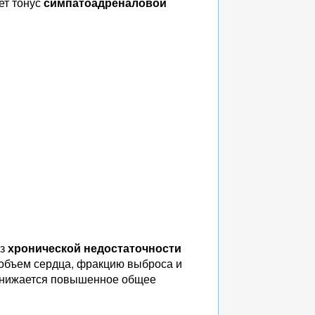
ет тонус
симпатоадреналовой
ез
хронической недостаточности
объем сердца, фракцию выброса и
 снижается повышенное общее