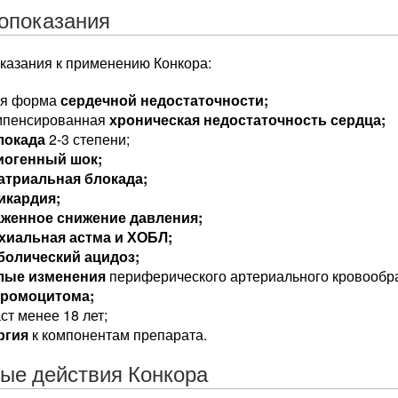
опоказания
казания к применению Конкора:
ая форма
сердечной недостаточности;
мпенсированная
хроническая недостаточность сердца;
локада
2-3 степени;
иогенный шок;
атриальная блокада;
икардия;
женное снижение давления;
хиальная астма и ХОБЛ;
болический ацидоз;
лые изменения
периферического артериального кровообр
ромоцитома;
ст менее 18 лет;
ргия
к компонентам препарата.
ые действия Конкора