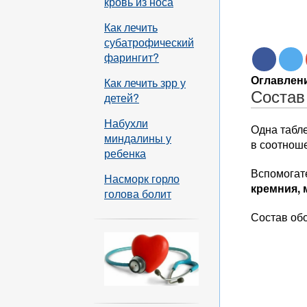
кровь из носа
Как лечить
субатрофический
фарингит?
Оглавлени
Как лечить зрр у
Состав
детей?
Набухли
Одна табле
миндалины у
в соотноше
ребенка
Вспомогат
Насморк горло
кремния, 
голова болит
Состав об