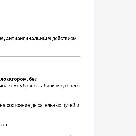
ым, антиангинальным
действием.
блокатором
, без
азывает мембраностабилизирующего
на состояние дыхательных путей и
лол.