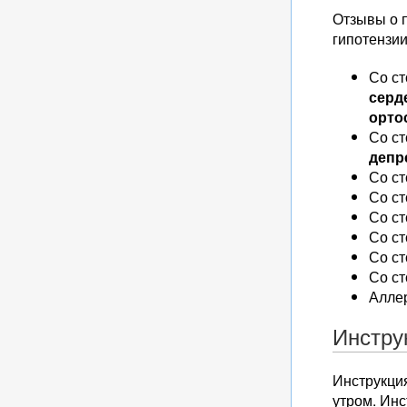
Отзывы о 
гипотензии
Со с
серд
орто
Со ст
депр
Со с
Со ст
Со ст
Со с
Со с
Со с
Аллер
Инстру
Инструкция
утром. Инс