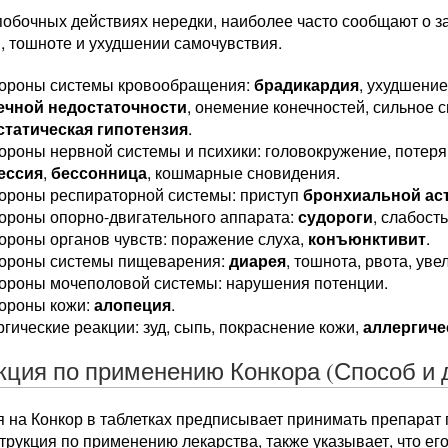
побочных действиях нередки, наиболее часто сообщают о 
, тошноте и ухудшении самочувствия.
тороны системы кровообращения:
брадикардия
, ухудшени
ечной недостаточности
, онемение конечностей, сильное 
статическая гипотензия
.
ороны нервной системы и психики: головокружение, потеря 
ессия
,
бессонница
, кошмарные сновидения.
тороны респираторной системы: приступ
бронхиальной а
ороны опорно-двигательного аппарата:
судороги
, слабост
ороны органов чувств: поражение слуха,
конъюнктивит
.
тороны системы пищеварения:
диарея
, тошнота, рвота, ув
тороны мочеполовой системы: нарушения потенции.
тороны кожи:
алопеция
.
гические реакции: зуд, сыпь, покраснение кожи,
аллергиче
кция по применению Конкора (Способ и 
 на Конкор в таблетках предписывает принимать препарат п
трукция по применению лекарства, также указывает, что ег