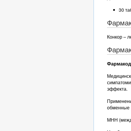
30 та
Фармак
Конкор – 
Фармак
Фармакод
Медицинск
симпатоми
эффекта.
Применени
обменные 
МНН (межд