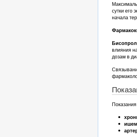
Максималь
сутки его 
начала тер
Фармакок
Бисопрол
влияния н
дозам в ди
Связывани
фармаколо
Показа
Показания
хрон
ишем
арте