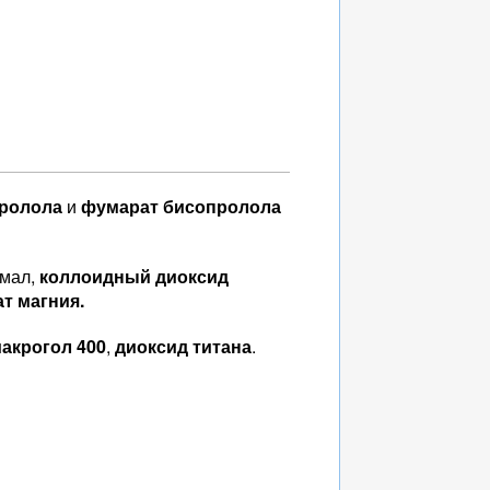
ролола
и
фумарат бисопролола
хмал,
коллоидный диоксид
т магния.
акрогол 400
,
диоксид титана
.