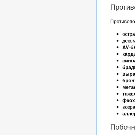
Против
Противопо
остр
деко
AV-б
кард
сино
брад
выра
брон
мета
тяже
феох
возра
алле
Побочн