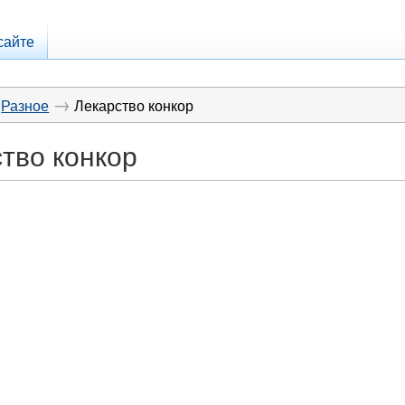
сайте
→
Разное
Лекарство конкор
тво конкор