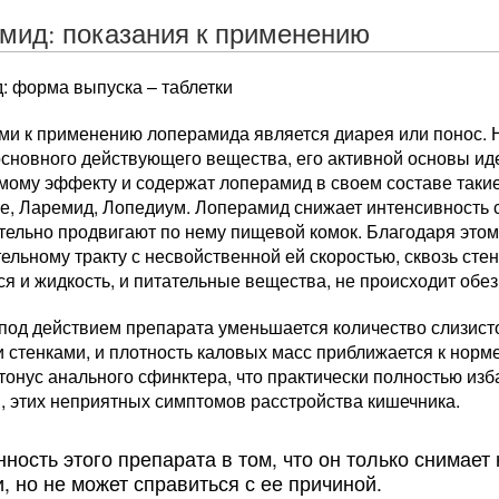
мид: показания к применению
: форма выпуска – таблетки
ми к применению лоперамида является диарея или понос. 
основного действующего вещества, его активной основы ид
мому эффекту и содержат лоперамид в своем составе такие
е, Ларемид, Лопедиум. Лоперамид снижает интенсивность 
тельно продвигают по нему пищевой комок. Благодаря этом
льному тракту с несвойственной ей скоростью, сквозь сте
я и жидкость, и питательные вещества, не происходит обе
 под действием препарата уменьшается количество слизист
 стенками, и плотность каловых масс приближается к норм
онус анального сфинктера, что практически полностью изб
, этих неприятных симптомов расстройства кишечника.
ность этого препарата в том, что он только снимае
, но не может справиться с ее причиной.