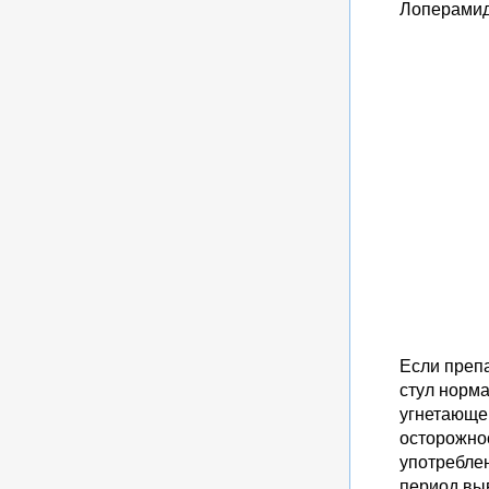
Лоперамид
Если препа
стул норма
угнетающе 
осторожнос
употреблен
период вы