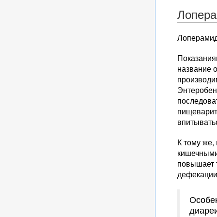
Лопера
Лоперамид
Показания
название 
производи
Энтеробен
последова
пищеварите
впитыватьс
К тому же,
кишечными
повышает т
дефекации
Особен
диареи