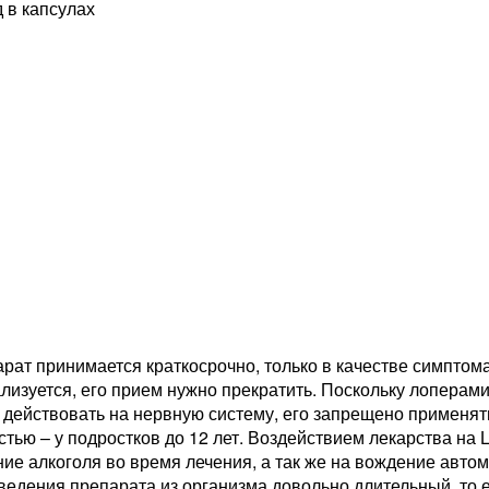
 в капсулах
рат принимается краткосрочно, только в качестве симптомат
лизуется, его прием нужно прекратить. Поскольку лоперам
действовать на нервную систему, его запрещено применять 
тью – у подростков до 12 лет. Воздействием лекарства на
ие алкоголя во время лечения, а так же на вождение автом
ведения препарата из организма довольно длительный, то