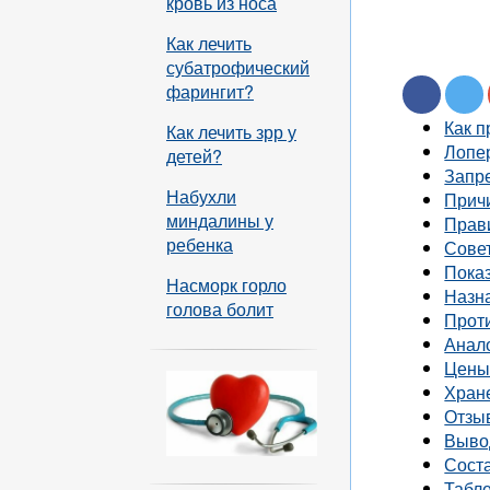
кровь из носа
Как лечить
субатрофический
фарингит?
Как 
Как лечить зрр у
Лопе
детей?
Запр
Набухли
Прич
миндалины у
Прав
ребенка
Сове
Пока
Насморк горло
Назн
голова болит
Прот
Анал
Цен
Хране
Отзы
Выво
Соста
Табле