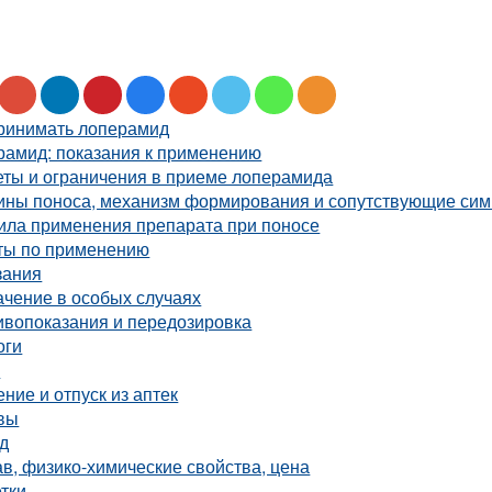
принимать лоперамид
рамид: показания к применению
еты и ограничения в приеме лоперамида
ины поноса, механизм формирования и сопутствующие си
ила применения препарата при поносе
ты по применению
зания
ачение в особых случаях
ивопоказания и передозировка
оги
ы
ние и отпуск из аптек
вы
д
в, физико-химические свойства, цена
тки