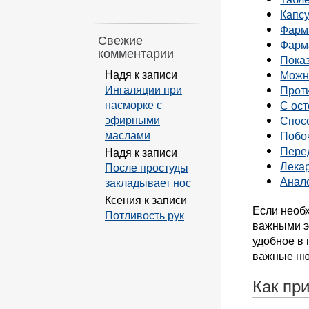
Капс
Фарм
Свежие
Фарм
комментарии
Пока
Надя
к записи
Можн
Ингаляции при
Прот
насморке с
С ос
эфирными
Спос
маслами
Побо
Пере
Надя
к записи
Лека
После простуды
Анал
закладывает нос
Ксения
к записи
Если необх
Потливость рук
важными эк
удобное в 
важные ню
Как пр