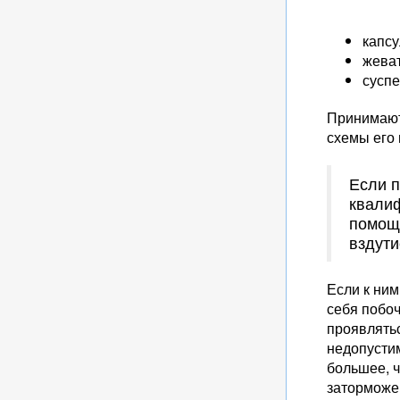
капсу
жеват
сусп
Принимают
схемы его 
Если п
квалиф
помощь
вздути
Если к ним
себя побо
проявлятьс
недопустим
большее, ч
заторможе