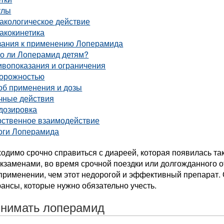
улы
акологическое действие
акокинетика
зания к применению Лоперамида
о ли Лоперамид детям?
ивопоказания и ограничения
торожностью
об применения и дозы
чные действия
дозировка
рственное взаимодействие
оги Лоперамида
одимо срочно справиться с диареей, которая появилась так
заменами, во время срочной поездки или долгожданного от
применении, чем этот недорогой и эффективный препарат. 
ансы, которые нужно обязательно учесть.
инимать лоперамид