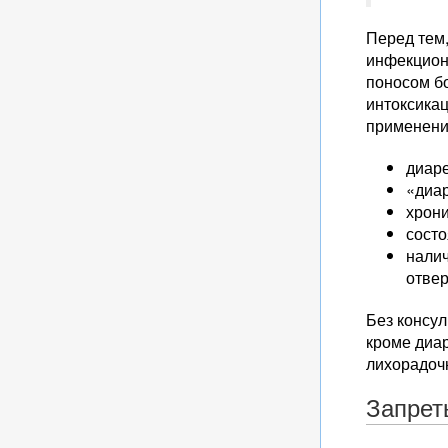
Перед тем,
инфекционн
поносом бо
интоксикац
применению
диаре
«диар
хрони
состо
налич
отвер
Без консул
кроме диар
лихорадочн
Запрет