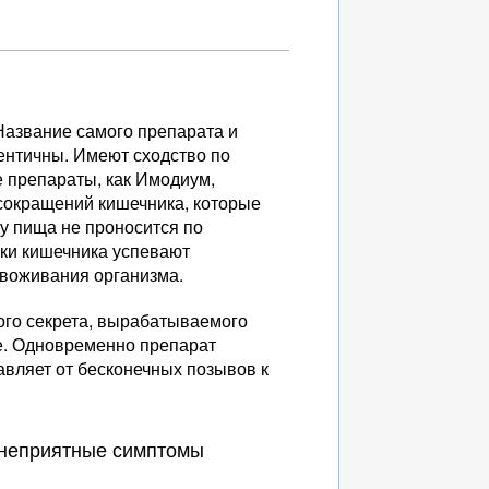
Название самого препарата и
ентичны. Имеют сходство по
 препараты, как Имодиум,
сокращений кишечника, которые
у пища не проносится по
нки кишечника успевают
звоживания организма.
ого секрета, вырабатываемого
е. Одновременно препарат
авляет от бесконечных позывов к
т неприятные симптомы