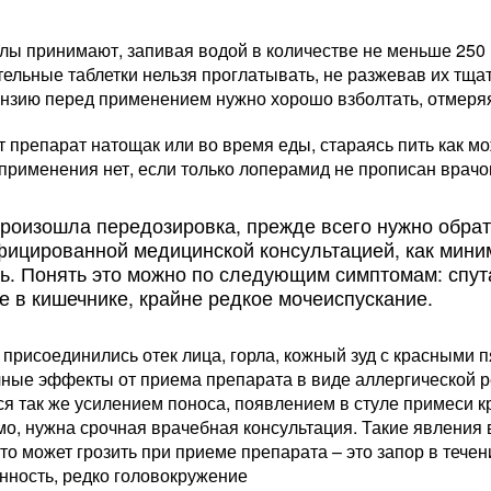
лы принимают, запивая водой в количестве не меньше 250 
ельные таблетки нельзя проглатывать, не разжевав их тща
ензию перед применением нужно хорошо взболтать, отмеря
 препарат натощак или во время еды, стараясь пить как м
применения нет, если только лоперамид не прописан врачом
роизошла передозировка, прежде всего нужно обрат
ицированной медицинской консультацией, как мини
. Понять это можно по следующим симптомам: спута
е в кишечнике, крайне редкое мочеиспускание.
 присоединились отек лица, горла, кожный зуд с красными 
чные эффекты от приема препарата в виде аллергической 
я так же усилением поноса, появлением в стуле примеси к
о, нужна срочная врачебная консультация. Такие явления 
то может грозить при приеме препарата – это запор в тече
нность, редко головокружение