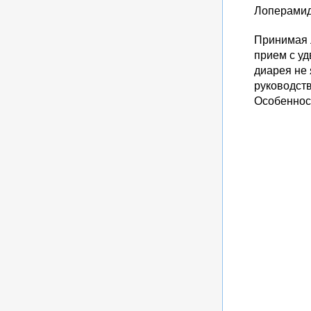
Лоперамид
Принимая 
прием с уд
диарея не 
руководств
Особеннос