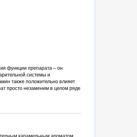
ния функции препарата – он
арительной системы и
амин также положительно влияет
ат просто незаменим в целом ряде
актерным карамельным ароматом,