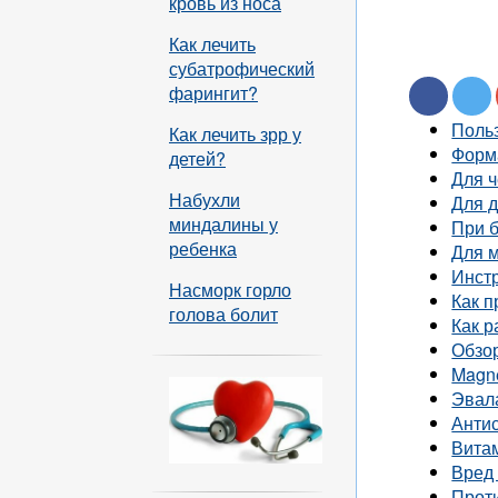
кровь из носа
Как лечить
субатрофический
фарингит?
Польз
Как лечить зрр у
Форм
детей?
Для ч
Набухли
Для 
миндалины у
При 
ребенка
Для 
Инстр
Насморк горло
Как п
голова болит
Как р
Обзо
Magn
Эвал
Анти
Витам
Вред
Прот