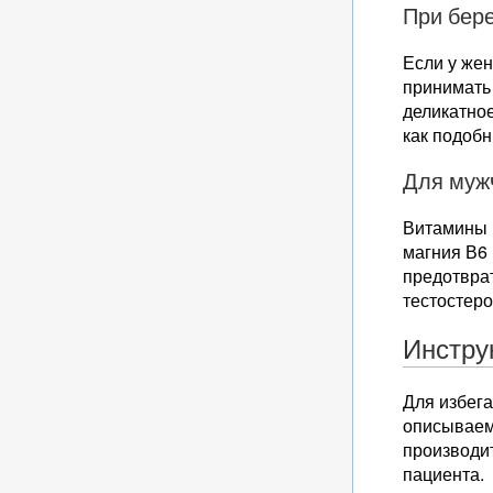
При бер
Если у же
принимать 
деликатное
как подоб
Для муж
Витамины 
магния В6 
предотврат
тестостеро
Инстру
Для избег
описываем
производит
пациента.