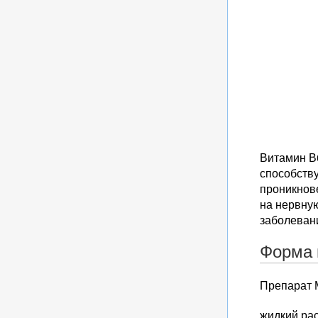
Витамин В
способств
проникнов
на нервну
заболевани
Форма 
Препарат 
жидкий ра