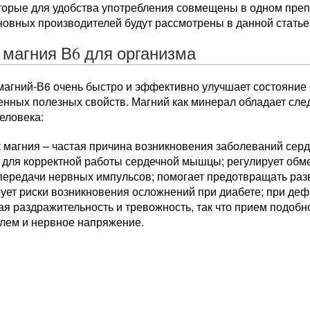
оторые для удобства употребления совмещены в одном преп
новных производителей будут рассмотрены в данной статье
 магния В6 для организма
агний-В6 очень быстро и эффективно улучшает состояние 
енных полезных свойств. Магний как минерал обладает сл
еловека:
 магния – частая причина возникновения заболеваний серд
 для корректной работы сердечной мышцы; регулирует обм
передачи нервных импульсов; помогает предотвращать раз
ует риски возникновения осложнений при диабете; при деф
я раздражительность и тревожность, так что прием подобн
олем и нервное напряжение.