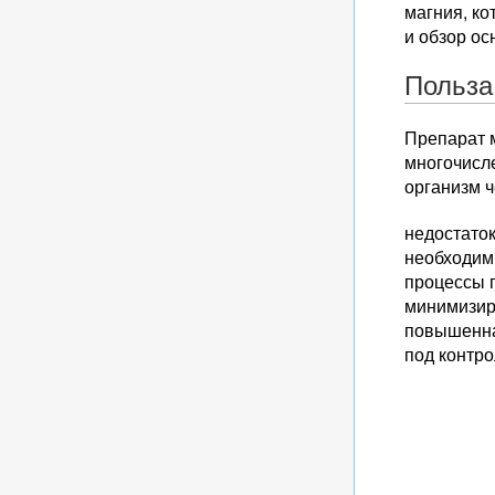
магния, к
и обзор ос
Польза
Препарат м
многочисл
организм ч
недостаток
необходим
процессы 
минимизир
повышенна
под контр