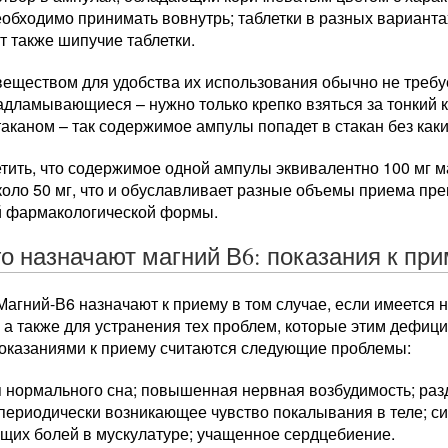
обходимо принимать вовнутрь; таблетки в разных вариантах 
 также шипучие таблетки.
еществом для удобства их использования обычно не требуе
дламывающиеся – нужно только крепко взяться за тонкий к
таканом – так содержимое ампулы попадет в стакан без как
тить, что содержимое одной ампулы эквивалентно 100 мг ма
оло 50 мг, что и обуславливает разные объемы приема пре
 фармакологической формы.
го назначают магний В6: показания к пр
агний-В6 назначают к приему в том случае, если имеется 
, а также для устранения тех проблем, которые этим дефи
показаниями к приему считаются следующие проблемы:
 нормального сна; повышенная нервная возбудимость; раз
 периодически возникающее чувство покалывания в теле; с
щих болей в мускулатуре; учащенное сердцебиение.