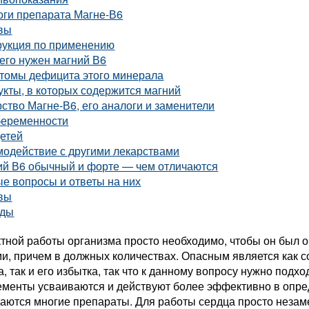
оги препарата Магне-В6
вы
рукция по применению
его нужен магний В6
томы дефицита этого минерала
кты, в которых содержится магний
ство Магне-В6, его аналоги и заменители
беременности
детей
модействие с другими лекарствами
ий В6 обычный и форте — чем отличаются
е вопросы и ответы на них
вы
ды
ктной работы организма просто необходимо, чтобы он был 
, причем в должных количествах. Опасным является как со
, так и его избытка, так что к данному вопросу нужно подхо
ементы усваиваются и действуют более эффективно в опре
даются многие препараты. Для работы сердца просто неза