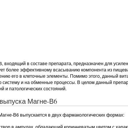
6, входящий в составе препарата, предназначен для усиле
ует более эффективному всасыванию компонента из пищев
ению его в клеточные элементы. Помимо этого, данный вит
ю систему и на обменные процессы. В целом данный препар
й и патологических состояний.
выпуска Магне-В6
Магне-В6 выпускается в двух фармакологических формах:
створ в ампулах, обладающий коричневатым цветом с хар