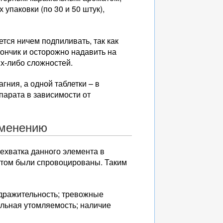
упаковки (по 30 и 50 штук),
тся ничем подпиливать, так как
ончик и осторожно надавить на
их-либо сложностей.
гния, а одной таблетки – в
парата в зависимости от
именению
нехватка данного элемента в
цитом были спровоцированы. Таким
дражительность; тревожные
ильная утомляемость; наличие