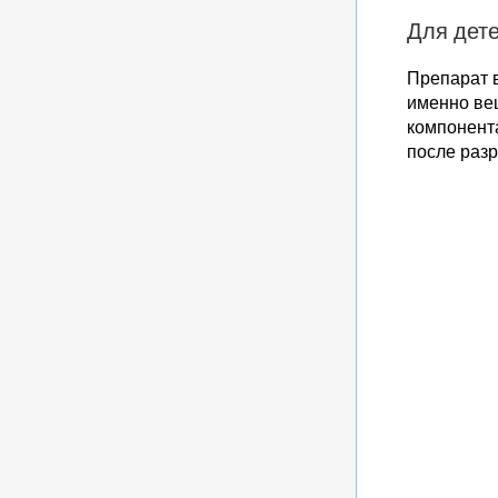
Для дет
Препарат в
именно ве
компонента
после раз