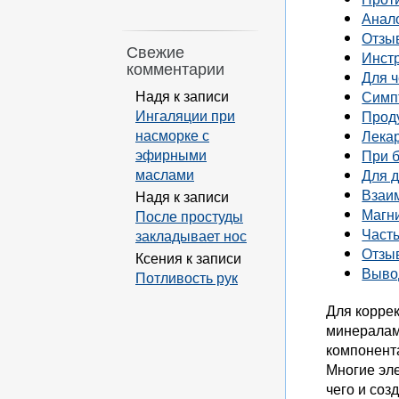
Анал
Отзы
Свежие
Инст
комментарии
Для ч
Надя
к записи
Симп
Ингаляции при
Проду
насморке с
Лекар
эфирными
При 
маслами
Для 
Взаи
Надя
к записи
Магн
После простуды
Часты
закладывает нос
Отзы
Ксения
к записи
Выво
Потливость рук
Для корре
минералами
компонента
Многие эл
чего и соз