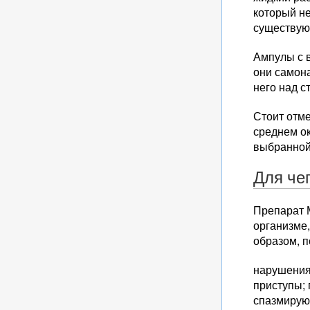
который не
существуют
Ампулы с в
они самона
него над с
Стоит отме
среднем ок
выбранной
Для че
Препарат М
организме
образом, 
нарушения
приступы;
спазмирую