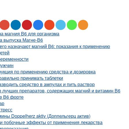
а магния В6 для организма
а выпуска Магне-В6
его назначают магний В6: показания к применению
детей
беременности
мужчин
укция по применению средства и дозировка
равильно принимать таблетки
азводить средство в ампулах и пить раствор
р лучших препаратов, содержащих магний и витамин В6
e В6 форте
ар
стресс
ины Doppelherz aktiv (Доппельгерц актив)
 и побочные эффекты от применения лекарства
ивопоказания