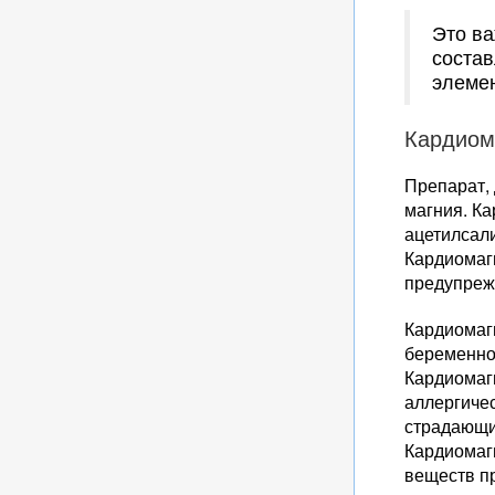
Это ва
состав
элеме
Кардиом
Препарат,
магния. Ка
ацетилсали
Кардиомаг
предупреж
Кардиомагн
беременнос
Кардиомаг
аллергиче
страдающи
Кардиомаг
веществ п