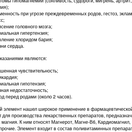
омы гипомагнемии (сонливость, судороги, мигрень, артрит,
ия);
енность при угрозе преждевременных родов, гестоз, эклам
с;
сение головного мозга;
иальная гипертензия;
вление хлоридом бария;
ни сердца.
казаниями являются:
шенная чувствительность;
икардия;
иальная гипотензия;
ная недостаточность;
д перед родами (около 2 часов).
й элемент нашел широкое применение в фармацевтическо
т для производства лекарственных препаратов, предназна
 магния. К ним относят Магнерот, Магне-В6, Кардиомагнил,
прочие. Элемент входит в состав поливитаминных препарат