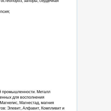
 остеопороз, запоры, сердечная
псия;
й промышленности. Металл
ченных для восполнения
 Магнелис, Магнестад, магния
ов: Элевит, Алфавит, Компливит и