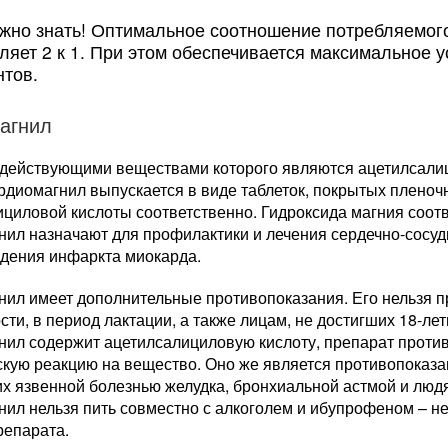
жно знать! Оптимальное соотношение потребляемого
ляет 2 к 1. При этом обеспечивается максимальное 
нтов.
агнил
 действующими веществами которого являются ацетилсалиц
рдиомагнил выпускается в виде таблеток, покрытых пленочн
циловой кислоты соответственно. Гидроксида магния соответ
нил назначают для профилактики и лечения сердечно-сосуд
дения инфаркта миокарда.
ил имеет дополнительные противопоказания. Его нельзя пр
ти, в период лактации, а также лицам, не достигших 18-летн
нил содержит ацетилсалициловую кислоту, препарат прот
скую реакцию на вещество. Оно же является противопоказ
х язвенной болезнью желудка, бронхиальной астмой и людя
нил нельзя пить совместно с алкоголем и ибупрофеном – 
репарата.