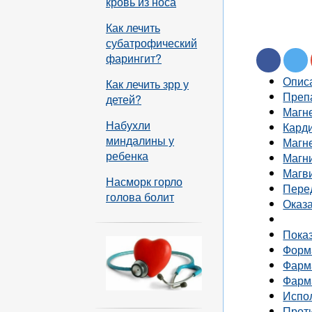
кровь из носа
Как лечить
субатрофический
фарингит?
Опис
Как лечить зрр у
Преп
детей?
Магн
Набухли
Кард
миндалины у
Магн
ребенка
Магн
Магв
Насморк горло
Пере
голова болит
Оказ
Пока
Форм
Фарм
Фарм
Испо
Прот