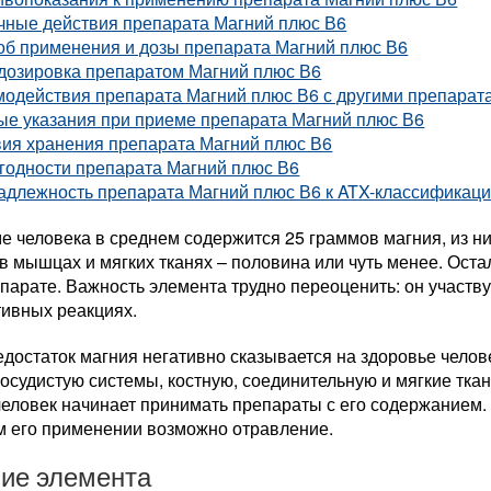
чные действия препарата Магний плюс В6
об применения и дозы препарата Магний плюс В6
дозировка препаратом Магний плюс В6
модействия препарата Магний плюс В6 с другими препарат
ые указания при приеме препарата Магний плюс В6
вия хранения препарата Магний плюс В6
годности препарата Магний плюс В6
адлежность препарата Магний плюс В6 к ATX-классификаци
е человека в среднем содержится 25 граммов магния, из н
в мышцах и мягких тканях – половина или чуть менее. Оста
парате. Важность элемента трудно переоценить: он участву
ивных реакциях.
достаток магния негативно сказывается на здоровье челов
осудистую системы, костную, соединительную и мягкие тка
человек начинает принимать препараты с его содержанием.
м его применении возможно отравление.
ие элемента