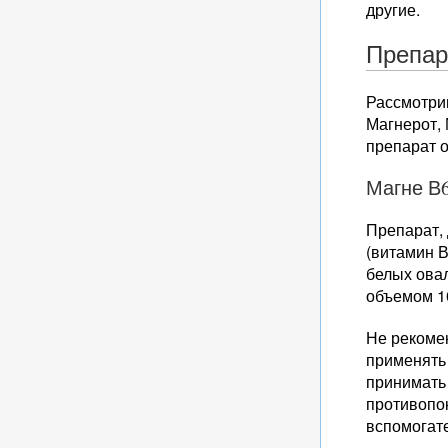
другие.
Препар
Рассмотри
Магнерот,
препарат о
Магне В
Препарат,
(витамин В
белых овал
объемом 1
Не рекомен
применять 
принимать
противопок
вспомогат