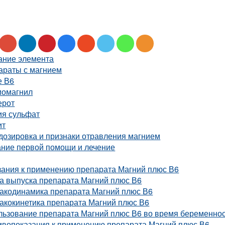
ание элемента
араты с магнием
е В6
иомагнил
ерот
ия сульфат
ит
дозировка и признаки отравления магнием
ание первой помощи и лечение
зания к применению препарата Магний плюс В6
а выпуска препарата Магний плюс В6
акодинамика препарата Магний плюс В6
акокинетика препарата Магний плюс В6
льзование препарата Магний плюс В6 во время беременно
ивопоказания к применению препарата Магний плюс В6