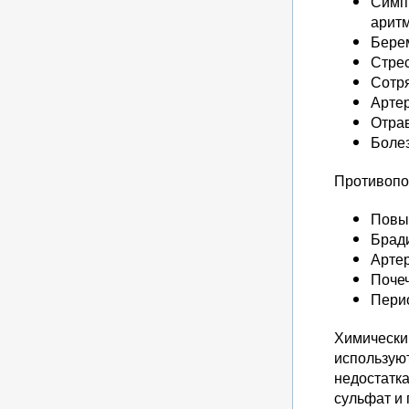
Симпт
аритм
Берем
Стрес
Сотря
Артер
Отра
Болез
Противопо
Повы
Брад
Артер
Почеч
Перио
Химически
использую
недостатка
сульфат и 