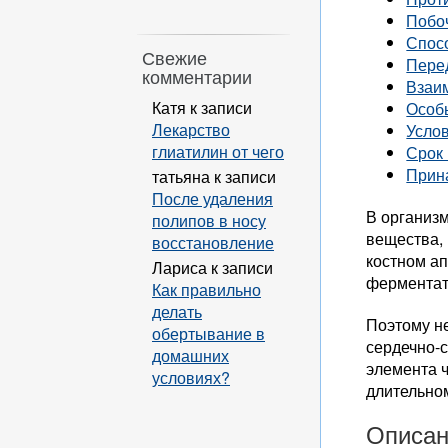
Побо
Спос
Свежие
Пере
комментарии
Взаи
Катя
к записи
Особ
Лекарство
Усло
глиатилин от чего
Срок 
Прин
татьяна
к записи
После удаления
В организм
полипов в носу
вещества, 
восстановление
костном ап
Лариса
к записи
ферментат
Как правильно
делать
Поэтому не
обертывание в
сердечно-с
домашних
элемента 
условиях?
длительно
Описан