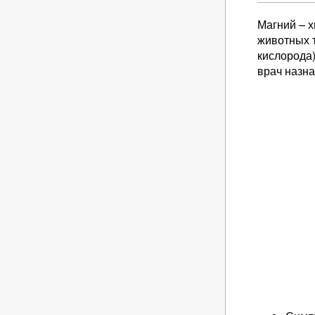
Магний – х
животных т
кислорода)
врач назн