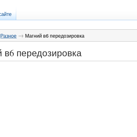
сайте
→
Разное
Магний в6 передозировка
 в6 передозировка