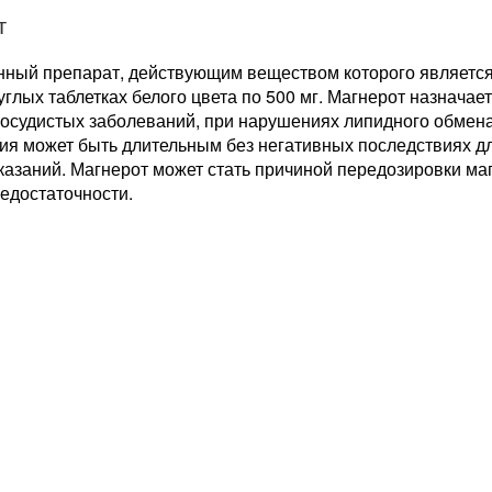
т
нный препарат, действующим веществом которого является 
углых таблетках белого цвета по 500 мг. Магнерот назначае
сосудистых заболеваний, при нарушениях липидного обмена
ия может быть длительным без негативных последствиях дл
азаний. Магнерот может стать причиной передозировки маг
едостаточности.