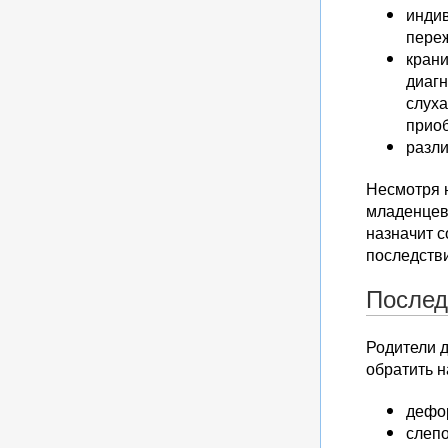
индив
переж
крани
диаг
слуха
приоб
разли
Несмотря н
младенцев 
назначит с
последств
Послед
Родители д
обратить н
дефо
слепо