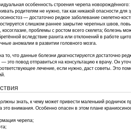
идуальная особенность строения черепа новорождённого: в
ивать родителям не нужно, так как никакой опасности для 
осиностоз — достаточно редкое заболевание скелетно-кос
ностируется слишком раннее закрытие черепных швов, по
, косоглазие, проблемы с ростом всего скелета; болезнь м
ретённой вследствие рахита или отклонений в работе щит
чные аномалии в развитии головного мозга.
а то, что данные болезни диагностируются достаточно редк
— это повод отправиться на консультацию к врачу. Он уточ
оответствующее лечение, если нужно, даст советы. Это по
ий.
ствия
олжны знать, к чему может привести маленький родничок п
а это внимания. Особенно опасен в этом плане краниосинос
рмация черепа;
та;