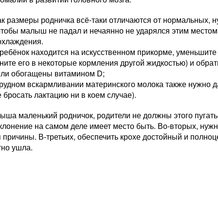
ак размеры родничка всё-таки отличаются от нормальных, 
чтобы малыш не падал и нечаянно не ударялся этим местом.
охлаждения.
ребёнок находится на искусственном прикорме, уменьшите
ните его в некоторые кормления другой жидкостью) и обрат
ыли обогащены витамином D;
рудном вскармливании материнского молока также нужно д
е бросать лактацию ни в коем случае).
ыша маленький родничок, родители не должны этого пугать
тклонение на самом деле имеет место быть. Во-вторых, нужн
причины. В-третьих, обеспечить крохе достойный и полно
тно ушла.