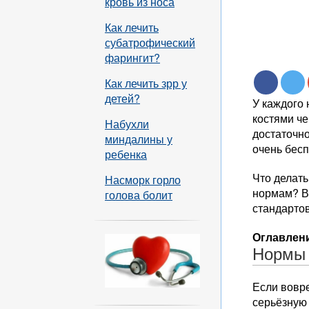
кровь из носа
Как лечить
субатрофический
фарингит?
Как лечить зрр у
детей?
У каждого
костями че
Набухли
достаточно
миндалины у
очень бес
ребенка
Что делать
Насморк горло
нормам? Во
голова болит
стандартов
Оглавлени
Нормы
Если вовре
серьёзную