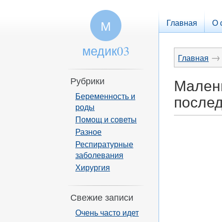
Главная
О 
М
медик03
→
Главная
Рубрики
Мален
Беременность и
после
роды
Помощ и советы
Разное
Респиратурные
заболевания
Хирургия
Свежие записи
Очень часто идет