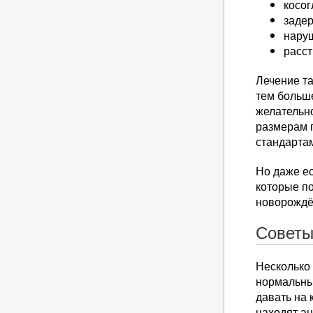
косог
задер
нару
расст
Лечение та
тем больш
желательно
размерам 
стандарта
Но даже ес
которые п
новорождё
Совет
Несколько
нормальны
давать на 
находят ан