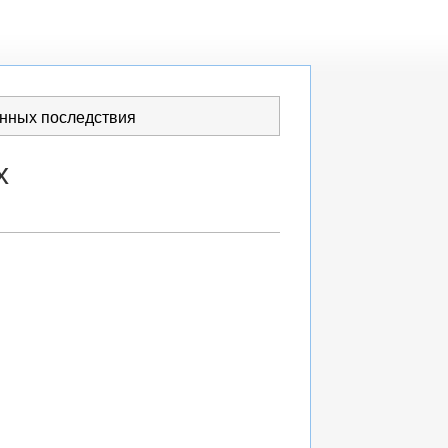
енных последствия
х