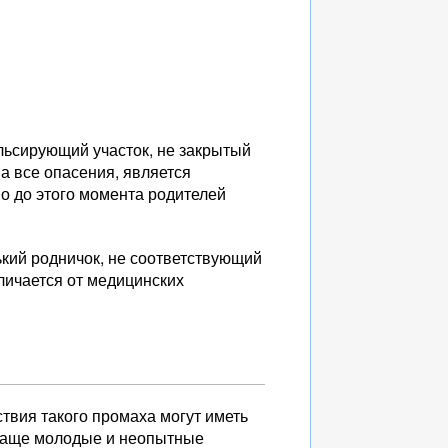
льсирующий участок, не закрытый
а все опасения, является
Но до этого момента родителей
ький родничок, не соответствующий
тличается от медицинских
ствия такого промаха могут иметь
 чаще молодые и неопытные