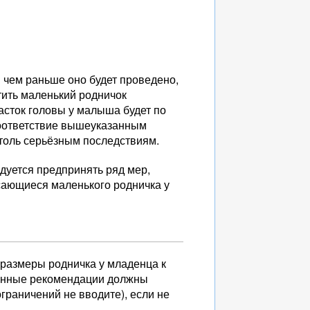
и чем раньше оно будет проведено,
тить маленький родничок
асток головы у малыша будет по
соответствие вышеуказанным
столь серьёзным последствиям.
дуется предпринять ряд мер,
сающиеся маленького родничка у
 размеры родничка у младенца к
Данные рекомендации должны
ограничений не вводите), если не