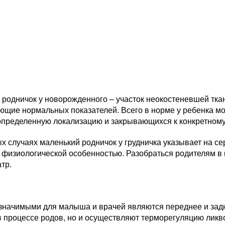
родничок у новорожденного – участок неокостеневшей тка
ющие нормальных показателей. Всего в норме у ребенка мо
пределенную локализацию и закрывающихся к конкретному
х случаях маленький родничок у грудничка указывает на се
я физиологической особенностью. Разобраться родителям в
тр.
значимыми для малыша и врачей являются переднее и задне
в процессе родов, но и осуществляют терморегуляцию ликв