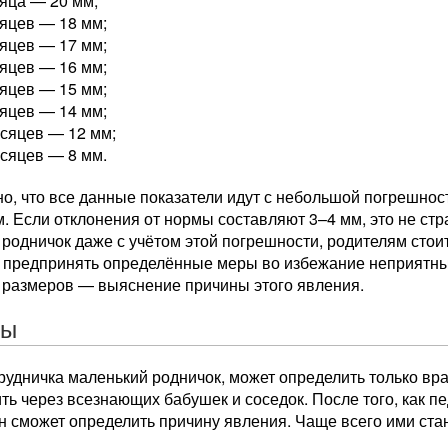
яца — 20 мм;
яцев — 18 мм;
яцев — 17 мм;
яцев — 16 мм;
яцев — 15 мм;
яцев — 14 мм;
сяцев — 12 мм;
сяцев — 8 мм.
о, что все данные показатели идут с небольшой погрешнос
. Если отклонения от нормы составляют 3–4 мм, это не ст
родничок даже с учётом этой погрешности, родителям стои
и предпринять определённые меры во избежание неприятны
 размеров — выяснение причины этого явления.
ны
рудничка маленький родничок, может определить только вр
ть через всезнающих бабушек и соседок. После того, как 
н сможет определить причину явления. Чаще всего ими ста