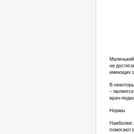
Маленький 
не достига
имеющих о
В некоторы
– являетс
врач-педиа
Нормы
Наиболее 
помогают 