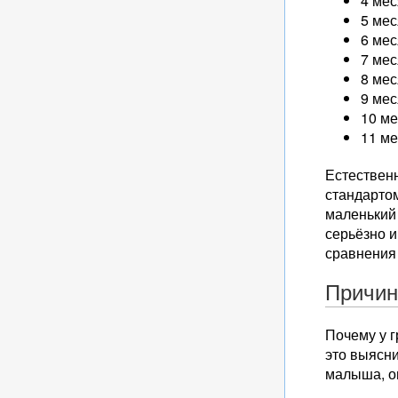
4 мес
5 мес
6 мес
7 мес
8 мес
9 мес
10 ме
11 ме
Естественн
стандартом
маленький 
серьёзно 
сравнения
Причи
Почему у г
это выясни
малыша, о