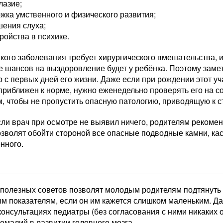
лазие;
жка умственного и физического развития;
шения слуха;
ройства в психике.
кого заболевания требует хирургического вмешательства, 
е шансов на выздоровление будет у ребёнка. Поэтому заме
 с первых дней его жизни. Даже если при рождении этот уч
приближен к норме, нужно еженедельно проверять его на 
м, чтобы не пропустить опасную патологию, приводящую к 
ли врач при осмотре не выявил ничего, родителям рекомен
озволят обойти стороной все опасные подводные камни, ка
нного.
ы
 полезных советов позволят молодым родителям подтянуть
м показателям, если он им кажется слишком маленьким. 
консультациях педиатры (без согласования с ними никаких 
омалий в развитии головного мозга.