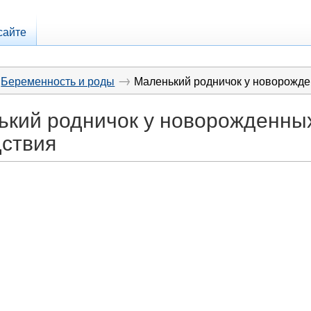
сайте
→
Беременность и роды
Маленький родничок у новорожд
ький родничок у новорожденны
дствия