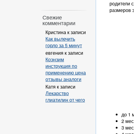
родители с
размеров э
Свежие
комментарии
Кристина
к записи
Как вылечить
горло за 5 минут
евгения
к записи
Коэнзим
инструкция по
применению цена
отзывы аналоги
Катя
к записи
Лекарство
глиатилин от чего
до 1 
2 мес
3 мес