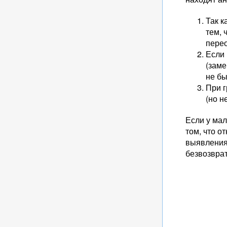
Так к
тем, 
пере
Если 
(заме
не б
При г
(но н
Если у мал
том, что о
выявления 
безвозвра