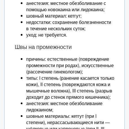
анестезия: местное обезболивание с
помощью новокаина или лидокаина;
шовный материал: кетгут;
недостатки: сохранение болезненности
в течение нескольких суток;
уход: не требуется.
Швы на промежности
причины: естественные (повреждение
промежности при родах), искусственные
(рассечение гинекологом);
типы: I степень (ранение касается только
кожи), II степень (повреждаются кожа и
мышечные волокна), III степень (разрыв
доходит до стенок прямого кишечника);
анестезия: местное обезболивание
лидокаином;
шовные материалы: кетгут (при I
степени), нерассасывающиеся нити —
шёлковые или капроновые (при II, III