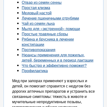
Отвар из семян сенны
Простая клизма
Медовый настой
Лечение пшеничными отрубями
Чай из семян льна
Мыло для «экстренной» помощи
Простые травяные сборы
Рябина и брусника в лечении
констипации
Противопоказания
Нюансы применения для пожилых,
детей, беременных и в период лактации
Что быстро и эффективно поможет?
Профилактика
Мед при запорах применяют у взрослых и
детей, он помогает справится с недугом без
дорогих аптечных препаратов и устранить все
связанные симптомы: тяжесть в животе и
мучительные непродуктивные позывы,
головокружения и общее ухудшение