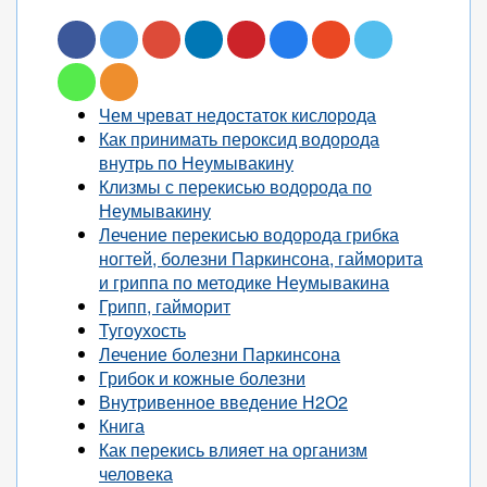
Чем чреват недостаток кислорода
Как принимать пероксид водорода
внутрь по Неумывакину
Клизмы с перекисью водорода по
Неумывакину
Лечение перекисью водорода грибка
ногтей, болезни Паркинсона, гайморита
и гриппа по методике Неумывакина
Грипп, гайморит
Тугоухость
Лечение болезни Паркинсона
Грибок и кожные болезни
Внутривенное введение Н2О2
Книга
Как перекись влияет на организм
человека