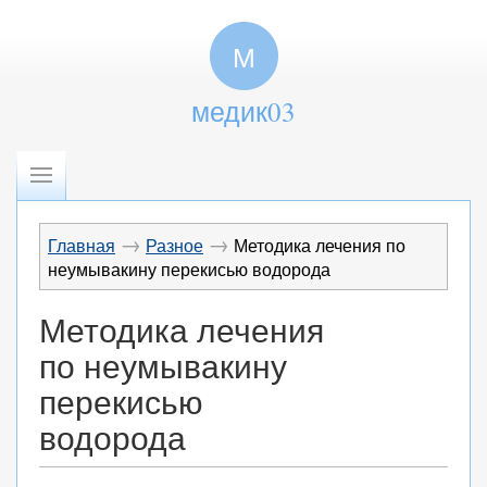
М
медик03
→
→
Главная
Разное
Методика лечения по
неумывакину перекисью водорода
Методика лечения
по неумывакину
перекисью
водорода