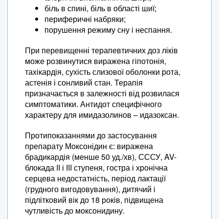
біль в спині, біль в області шиї;
периферичні набряки;
порушення режиму сну і неспання.
При перевищенні терапевтичних доз ліків
може розвинутися виражена гіпотонія,
тахікардія, сухість слизової оболонки рота,
астенія і сонливий стан. Терапія
призначається в залежності від розвилася
симптоматики. Антидот специфічного
характеру для имидазолинов – идазоксан.
Протипоказаннями до застосування
препарату Моксонідин є: виражена
брадикардія (менше 50 уд./хв), СССУ, AV-
блокада II і III ступеня, гостра і хронічна
серцева недостатність, період лактації
(грудного вигодовування), дитячий і
підлітковий вік до 18 років, підвищена
чутливість до моксонидину.