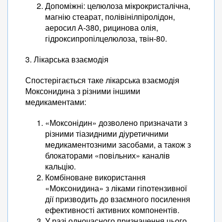
Допоміжні: целюлоза мікрокристалічна,
магнію стеарат, полівінілпіролідон,
аеросил А-380, рицинова олія,
гідроксипропілцелюлоза, твін-80.
3. Лікарська взаємодія
Спостерігається таке лікарська взаємодія
Моксонидина з різними іншими
медикаментами:
«Моксонідин» дозволено призначати з
різними тіазидними діуретичними
медикаментозними засобами, а також з
блокаторами «повільних» каналів
кальцію.
Комбіноване використання
«Моксонидина» з ліками гіпотензивної
дії призводить до взаємного посилення
ефективності активних компонентів.
У разі одночасного призначення цього