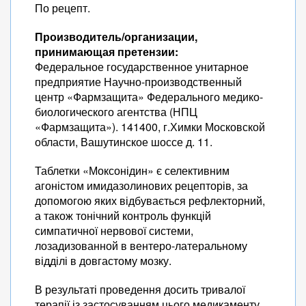
По рецепт.
Производитель/организации,
принимающая претензии:
Федеральное государственное унитарное
предприятие Научно-производственный
центр «Фармзащита» Федерального медико-
биологического агентства (НПЦ
«Фармзащита»). 141400, г.Химки Московской
области, Вашутинское шоссе д. 11.
Таблетки «Моксонідин» є селективним
агоністом имидазолинових рецепторів, за
допомогою яких відбувається рефлекторний,
а також тонічний контроль функцій
симпатичної нервової системи,
лозадизованной в вентеро-латеральному
відділі в довгастому мозку.
В результаті проведення досить тривалої
терапії із застосуванням цього медикаменту