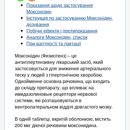
Показання щодо застосування
Моксонідин
Інструкція по застосуванню Моксонідин,
дозування
Побічні ефекти і протипоказання
Аналоги Моксонідин, список
При вагітності та лактації
Моксонідин (Физиотенз) – це
антигіпертензивну лікарський засіб, який
застосовується для зниження артеріального
тиску у людей з гіпертонічною хворобою.
Однойменне основна речовина, що входить
до складу препарату, що впливає на
имидазолиновые рецептори нервової
системи, які розташовуються в
вентролатеральном відділі довгастого мозку.
В одній таблетці, вкритій оболонкою, містить
200 мкг діючої речовини моксонидина.