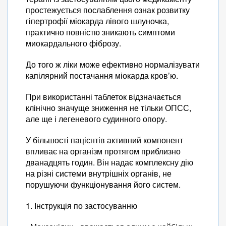
простежується послаблення ознак розвитку
гіпертрофії міокарда лівого шлуночка,
практично повністю зникають симптоми
миокардального фіброзу.
До того ж ліки може ефективно нормалізувати
капілярний постачання міокарда кров’ю.
При використанні таблеток відзначається
клінічно значуще зниження не тільки ОПСС,
але ще і легеневого судинного опору.
У більшості пацієнтів активний компонент
впливає на організм протягом приблизно
дванадцять годин. Він надає комплексну дію
на різні системи внутрішніх органів, не
порушуючи функціонування його систем.
1. Інструкція по застосуванню