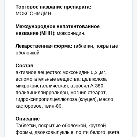
Торговое название препарата:
МОКСОНИДИН
Международное непатентованное
название (МНН):
моксонидин.
Лекарственная форма:
таблетки, покрытые
оболочкой.
Состав
активное вещество: моксонидин 0,2 ,мг,
вспомогательные вещества: целлюлоза
микрокристаллическая, аэросил А-380,
поливинилпирролидон, магния стеарат,
гидроксипропилцеллюлоза (клуцел), масло
касторовое, твин-80.
Описание
Таблетки, покрытые оболочкой, круглой
формы, двояковыпуклые, почти белого цвета.