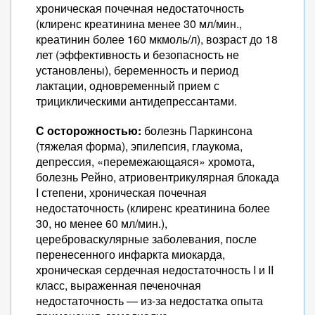
хроническая почечная недостаточность
(клиренс креатинина менее 30 мл/мин.,
креатинин более 160 мкмоль/л), возраст до 18
лет (эффективность и безопасность не
установлены), беременность и период
лактации, одновременный прием с
трициклическими антидепрессантами.
С осторожностью:
болезнь Паркинсона
(тяжелая форма), эпилепсия, глаукома,
депрессия, «перемежающаяся» хромота,
болезнь Рейно, атриовентрикулярная блокада
I степени, хроническая почечная
недостаточность (клиренс креатинина более
30, но менее 60 мл/мин.),
цереброваскулярные заболевания, после
перенесенного инфаркта миокарда,
хроническая сердечная недостаточность I и II
класс, выраженная печеночная
недостаточность — из-за недостатка опыта