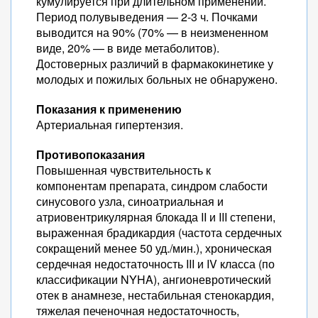
кумулируется при длительном применении.
Период полувыведения — 2-3 ч. Почками
выводится на 90% (70% — в неизмененном
виде, 20% — в виде метаболитов).
Достоверных различий в фармакокинетике у
молодых и пожилых больных не обнаружено.
Показания к применению
Артериальная гипертензия.
Противопоказания
Повышенная чувствительность к
компонентам препарата, синдром слабости
синусового узла, синоатриальная и
атриовентрикулярная блокада II и III степени,
выраженная брадикардия (частота сердечных
сокращений менее 50 уд./мин.), хроническая
сердечная недостаточность III и IV класса (по
классификации NYHA), ангионевротический
отек в анамнезе, нестабильная стенокардия,
тяжелая печеночная недостаточность,