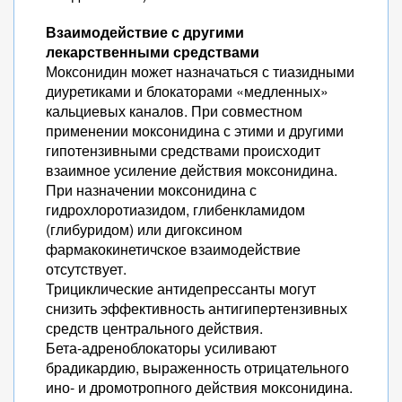
Взаимодействие с другими
лекарственными средствами
Моксонидин может назначаться с тиазидными
диуретиками и блокаторами «медленных»
кальциевых каналов. При совместном
применении моксонидина с этими и другими
гипотензивными средствами происходит
взаимное усиление действия моксонидина.
При назначении моксонидина с
гидрохлоротиазидом, глибенкламидом
(глибуридом) или дигоксином
фармакокинетичское взаимодействие
отсутствует.
Трициклические антидепрессанты могут
снизить эффективность антигипертензивных
средств центрального действия.
Бета-адреноблокаторы усиливают
брадикардию, выраженность отрицательного
ино- и дромотропного действия моксонидина.