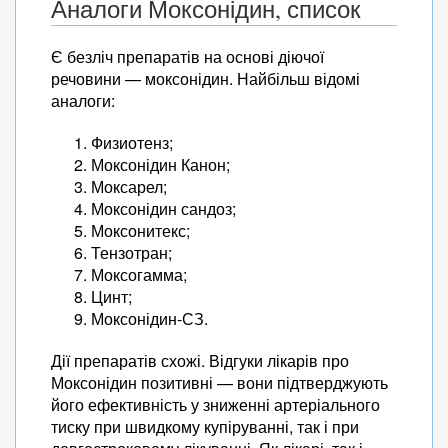
Аналоги Моксонідин, список
Є безліч препаратів на основі діючої
речовини — моксонідин. Найбільш відомі
аналоги:
Физиотенз;
Моксонідин Канон;
Моксарел;
Моксонідин сандоз;
Моксонитекс;
Тензотран;
Моксогамма;
Цинт;
Моксонідин-СЗ.
Дії препаратів схожі. Відгуки лікарів про
Моксонідин позитивні — вони підтверджують
його ефективність у зниженні артеріального
тиску при швидкому купіруванні, так і при