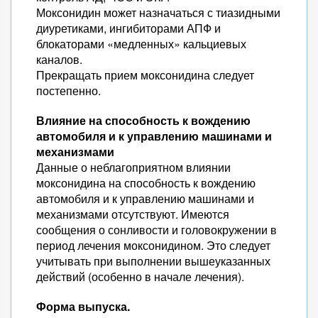
Моксонидин может назначаться с тиазидными
диуретиками, ингибиторами АПФ и
блокаторами «медленных» кальциевых
каналов.
Прекращать прием моксонидина следует
постепенно.
Влияние на способность к вождению
автомобиля и к управлению машинами и
механизмами
Данные о неблагоприятном влиянии
моксонидина на способность к вождению
автомобиля и к управлению машинами и
механизмами отсутствуют. Имеются
сообщения о сонливости и головокружении в
период лечения моксонидином. Это следует
учитывать при выполнении вышеуказанных
действий (особенно в начале лечения).
Форма выпуска.