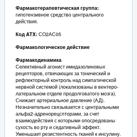
Фармакотерапевтическая группа:
гипотензивное средство центрального
действия.
Код ATX:
СО2АС05
Фармакологическое действие
Фармакодинамика
Селективный агонист имидазолиновых
рецепторов, отвечающих за тонический и
рефлекторный контроль над симпатической
нервной системой (локализованы в вентеро-
латеральном отделе продолговатого мозга).
Снижает артериальное давление (АД).
Незначительно связывается с центральными
альфа2-адренорецспторами, за счет
взаимодействия с которыми опосредованы
сухость во рту и седативный эффект.
Уменьшает резистентность тканей к инсулину.