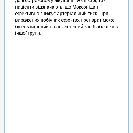
довгостроковому лікуванні. Як лікарі, так і
пацієнти відзначають, що Моксонідин
ефективно знижує артеріальний тиск. При
виражених побічних ефектах препарат може
бути замінений на аналогічний засіб або ліки з
іншої групи.