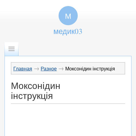
М
медик03
→
→
Главная
Разное
Моксонідин інструкція
Моксонідин
інструкція