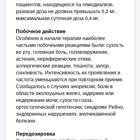
пациентов, находящихся па гемодиализе,
разовая доза не должна превышать 0,2 мг,
максимальная суточная доза 0,4 мг.
Побочное действие
Особенно в начале терапии наиболее
частыми побочными реакциями были: сухость
во рту, головная боль, головокружение,
астения, периферические отеки,
аллергические реакции, тошнота, запор,
сонливость. Интенсивность их проявления и
частота уменьшаются при повторном приеме.
Сообщалось о случаях анорексии, боли в
области околоушных желез, задержке или
недержании мочи, сухости глаза,
ортостатической гипотензии, синдроме Рейно,
эндокринных нарушениях, желчекаменной
болезни.
Передозировка