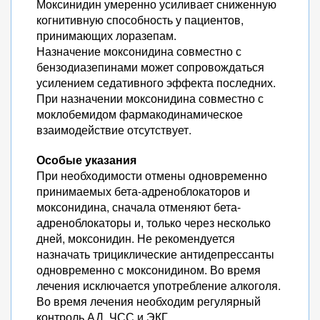
Моксинидин умеренно усиливает сниженную
когнитивную способность у пациентов,
принимающих лоразепам.
Назначение моксонидина совместно с
бензодиазепинами может сопровождаться
усилением седативного эффекта последних.
При назначении моксонидина совместно с
моклобемидом фармакодинамическое
взаимодействие отсутствует.
Особые указания
При необходимости отмены одновременно
принимаемых бета-адреноблокаторов и
моксонидина, сначала отменяют бета-
адреноблокаторы и, только через несколько
дней, моксонидин. Не рекомендуется
назначать трициклические антидепрессанты
одновременно с моксонидином. Во время
лечения исключается употребление алкоголя.
Во время лечения необходим регулярный
контроль АД, ЧСС и ЭКГ.