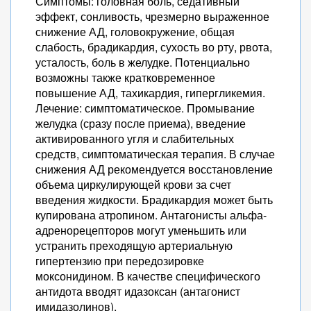
Симптомы: головная боль, седативный
эффект, сонливость, чрезмерно выраженное
снижение АД, головокружение, общая
слабость, брадикардия, сухость во рту, рвота,
усталость, боль в желудке. Потенциально
возможны также кратковременное
повышение АД, тахикардия, гипергликемия.
Лечение: симптоматическое. Промывание
желудка (сразу после приема), введение
активированного угля и слабительных
средств, симптоматическая терапия. В случае
снижения АД рекомендуется восстановление
объема циркулирующей крови за счет
введения жидкости. Брадикардия может быть
купирована атропином. Антагонисты альфа-
адренорецепторов могут уменьшить или
устранить преходящую артериальную
гипертензию при передозировке
моксонидином. В качестве специфического
антидота вводят идазоксан (антагонист
имидазолинов).