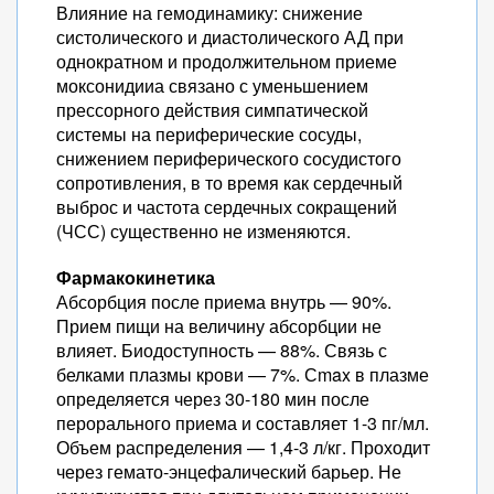
Влияние на гемодинамику: снижение
систолического и диастолического АД при
однократном и продолжительном приеме
моксонидииа связано с уменьшением
прессорного действия симпатической
системы на периферические сосуды,
снижением периферического сосудистого
сопротивления, в то время как сердечный
выброс и частота сердечных сокращений
(ЧСС) существенно не изменяются.
Фармакокинетика
Абсорбция после приема внутрь — 90%.
Прием пищи на величину абсорбции не
влияет. Биодоступность — 88%. Связь с
белками плазмы крови — 7%. Сmax в плазме
определяется через 30-180 мин после
перорального приема и составляет 1-3 пг/мл.
Объем распределения — 1,4-3 л/кг. Проходит
через гемато-энцефалический барьер. Не