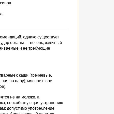
ксинов.
л.
комендаций, однако существует
 удар органы — печень, желчный
сваиваемые и не требующие
тварные); каши (гречневые,
нная на пару); мясное пюре
ое).
ятся не на молоке, а
ика, способствующая устранению
кам: допустимо употребление
 сока. Апельсиновый напиток