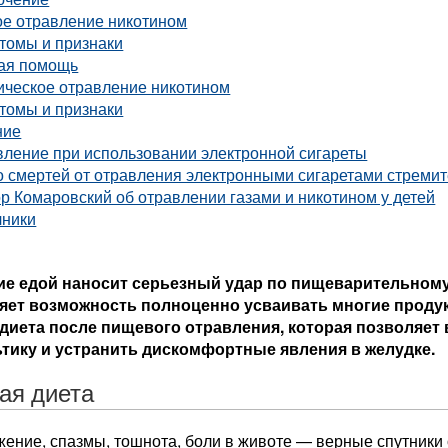
ое отравление никотином
томы и признаки
ая помощь
ическое отравление никотином
томы и признаки
ние
вление при использовании электронной сигареты
 смертей от отравления электронными сигаретами стремит
р Комаровский об отравлении газами и никотином у детей
чники
е едой наносит серьезный удар по пищеварительному 
яет возможность полноценно усваивать многие проду
диета после пищевого отравления, которая позволяе
тику и устранить дискомфортные явления в желудке.
ая диета
ение, спазмы, тошнота, боли в животе — верные спутники