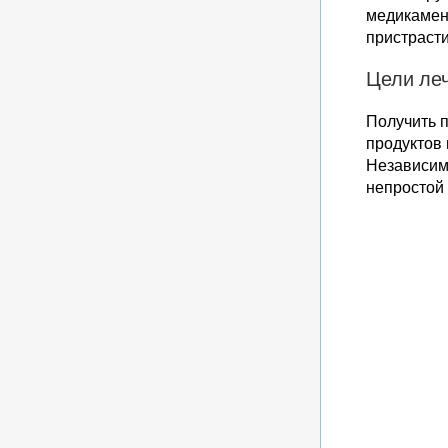
медикамен
пристраст
Цели ле
Получить 
продуктов 
Независим
непростой 