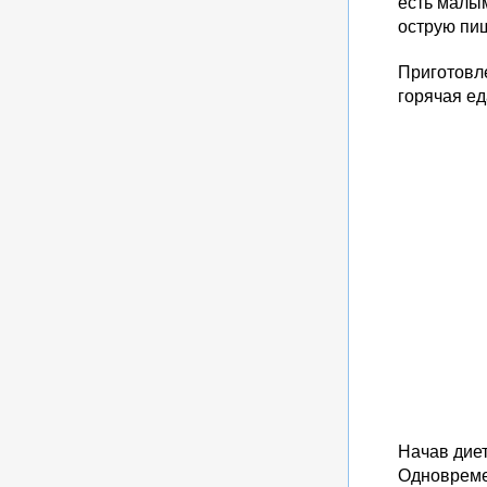
есть малым
острую пи
Приготовл
горячая е
Начав дие
Одновреме