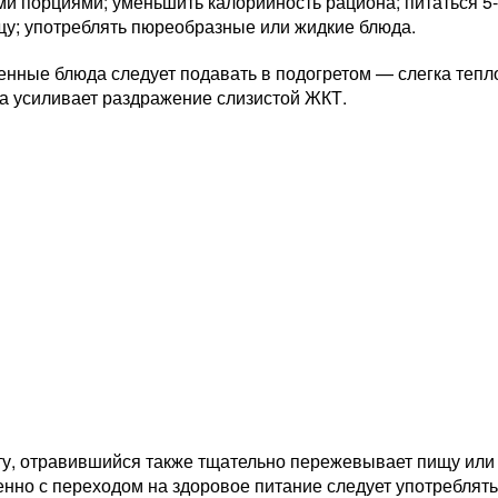
и порциями; уменьшить калорийность рациона; питаться 5-6
щу; употреблять пюреобразные или жидкие блюда.
енные блюда следует подавать в подогретом — слегка тепл
да усиливает раздражение слизистой ЖКТ.
ту, отравившийся также тщательно пережевывает пищу или 
нно с переходом на здоровое питание следует употреблят