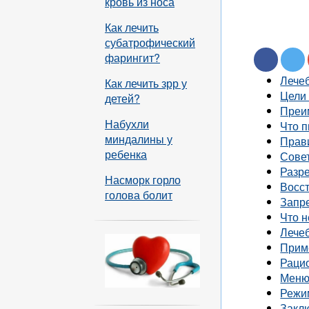
кровь из носа
Как лечить
субатрофический
фарингит?
Лече
Как лечить зрр у
Цели
детей?
Преи
Набухли
Что п
миндалины у
Прав
ребенка
Сове
Разр
Насморк горло
Восс
голова болит
Запр
Что н
Лече
Прим
Раци
Меню
Режи
Закл