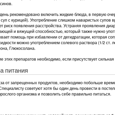
синов.
 день рекомендовано включить жидкие блюда, в первую оч
 суп с курицей). Употребление слишком наваристых супов 
т риск появления расстройства. Устраняя проявления диар
ающей и вяжущей способностью, который также нужно употр
вает помощь при избавлении от дегидратации, которая соп
идкости можно употреблением солевого раствора (1/2 ст. 
она, Глюкосолана.
 этих препаратов необходимо, если присутствует сильная 
а питания
аза от запрещенных продуктов, необходимо побольше врем
Специалисту советуют хотя бы один день провести в посте
рослого организма и позволить себе правильно питаться.