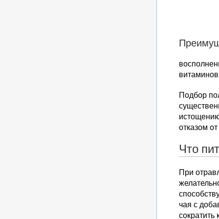
Преимущ
восполнен
витаминов
Подбор по
существен
истощению
отказом от
Что пи
При отравл
желательн
способству
чая с доб
сократить 