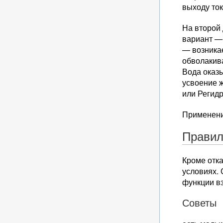
выходу ток
На второй
вариант —
— возникае
обволакив
Вода оказы
усвоение ж
или Регидр
Применение
Правил
Кроме отк
условиях. 
функции вз
Советы