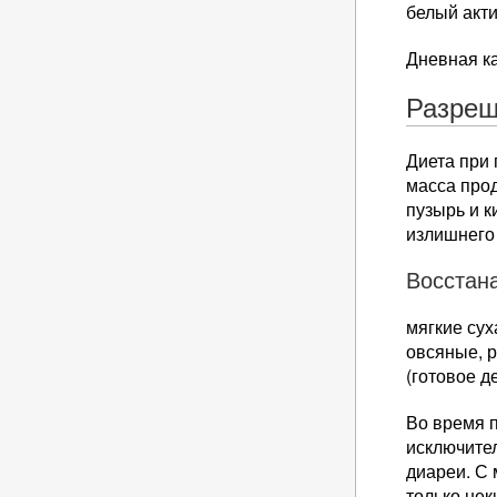
белый акти
Дневная к
Разреш
Диета при
масса про
пузырь и 
излишнего
Восстан
мягкие сух
овсяные, р
(готовое д
Во время п
исключите
диареи. С 
только нек