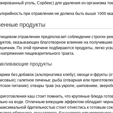
вированный уголь, Сорбекс) для удаления из организма то
алорийность при отравлении не должна быть выше 1000 кка
енные продукты
 пищевом отравлении предполагает соблюдение строгих ре
дуктов, оказывающих благотворное влияние на получившие
кишечник. По этой причине подбираются продукты, легко у
 напряжения пищеварительного тракта.
авливающие продукты
арики без добавок (альтернатива хлебу); овощи и фрукты (о
исовые); галетное печенье; рыба (отварная или приготовле
етское питание); отвары трав (на укропе, шиповнике, звероб
риготовления каш стоит помнить, что крупяные блюда готов
льно на воде. Отличным вяжущим эффектом обладает черн
максимальной бдительностью стоит отнестись к готовым со
ислого яблочного, гранатового, бананового или морковного