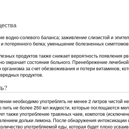
ества
ие водно-солевого баланса; заживление слизистой и эпите
 и потерянного белка; уменьшение болезненных симптомов
лезных продуктов также снижает вероятность появления рв
но омрачает состояние больного. Пренебрежение лечебной
 организма за счет обезвоживания и потери витаминов, ко
 вредных продуктов.
ть?
ении необходимо употреблять не менее 2 литров чистой не
о пить не более 250 мл жидкости, которые поглощаются ме
ет также употребление травяных чаев, компотов (исключен
авлением дольки лимона. После обнаружения интоксикации
количество употребляемой еды, которая будет плохо усваи