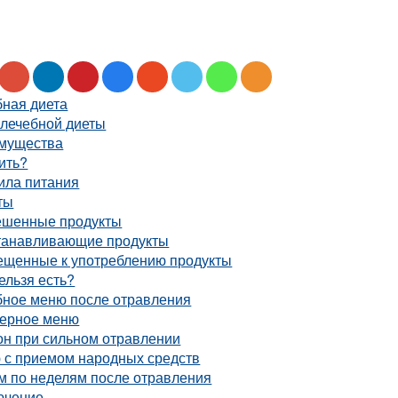
бная диета
 лечебной диеты
мущества
ить?
ила питания
ты
ешенные продукты
танавливающие продукты
ещенные к употреблению продукты
ельзя есть?
бное меню после отравления
ерное меню
он при сильном отравлении
 с приемом народных средств
м по неделям после отравления
ючение