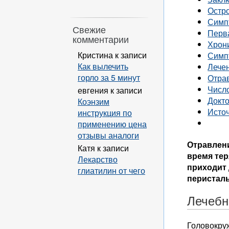
Остр
Симп
Свежие
Перв
комментарии
Хрон
Кристина
к записи
Симп
Как вылечить
Лече
горло за 5 минут
Отра
Число
евгения
к записи
Докто
Коэнзим
Исто
инструкция по
применению цена
отзывы аналоги
Отравлени
Катя
к записи
время тер
Лекарство
приходит 
глиатилин от чего
перисталь
Лечебн
Головокруж